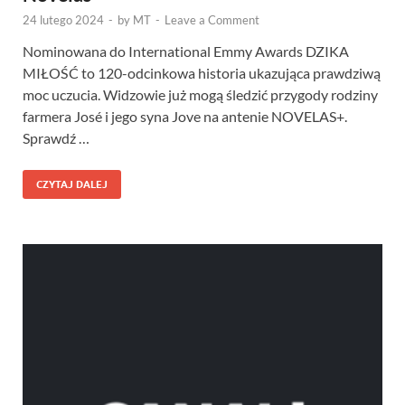
24 lutego 2024
-
by
MT
-
Leave a Comment
Nominowana do International Emmy Awards DZIKA
MIŁOŚĆ to 120-odcinkowa historia ukazująca prawdziwą
moc uczucia. Widzowie już mogą śledzić przygody rodziny
farmera José i jego syna Jove na antenie NOVELAS+.
Sprawdź …
CZYTAJ DALEJ