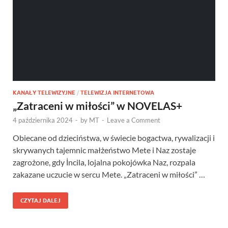
KANAŁY TELEWIZYJNE
/
TELEWIZJA INTERNETOWA
„Zatraceni w miłości” w NOVELAS+
4 października 2024
-
by
MT
-
Leave a Comment
Obiecane od dzieciństwa, w świecie bogactwa, rywalizacji i
skrywanych tajemnic małżeństwo Mete i Naz zostaje
zagrożone, gdy İncila, lojalna pokojówka Naz, rozpala
zakazane uczucie w sercu Mete. „Zatraceni w miłości” …
CZYTAJ DALEJ