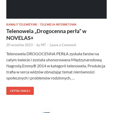
KANAŁY TELEWIZYJNE
/
TELEWIZJA INTERNETOWA
Telenowela „Drogocenna perła” w
NOVELAS+
20 września 2023
-
by
MT
-
Leave a Comment
Telenowela DROGOCENNA PERŁA zyskała fanów na
całym świecie i została uhonorowana Międzynarodową
Nagrodą Emmy® 2014 w kategorii telenowela. Produkcja
trafia w serca widzów obnażając temat nierówności
społecznych i problemów rodzinnych, …
CZYTAJ DALEJ