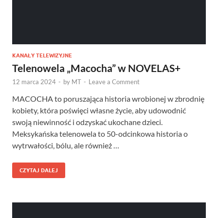
KANAŁY TELEWIZYJNE
Telenowela „Macocha” w NOVELAS+
12 marca 2024
-
by
MT
-
Leave a Comment
MACOCHA to poruszająca historia wrobionej w zbrodnię
kobiety, która poświęci własne życie, aby udowodnić
swoją niewinność i odzyskać ukochane dzieci.
Meksykańska telenowela to 50-odcinkowa historia o
wytrwałości, bólu, ale również …
CZYTAJ DALEJ