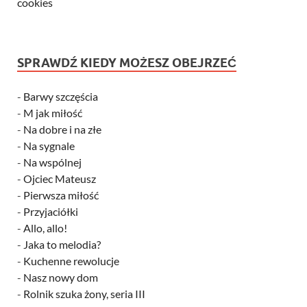
cookies
SPRAWDŹ KIEDY MOŻESZ OBEJRZEĆ
-
Barwy szczęścia
-
M jak miłość
-
Na dobre i na złe
-
Na sygnale
-
Na wspólnej
-
Ojciec Mateusz
-
Pierwsza miłość
-
Przyjaciółki
-
Allo, allo!
-
Jaka to melodia?
-
Kuchenne rewolucje
-
Nasz nowy dom
-
Rolnik szuka żony, seria III