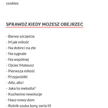
cookies
SPRAWDŹ KIEDY MOŻESZ OBEJRZEĆ
-
Barwy szczęścia
-
M jak miłość
-
Na dobre i na złe
-
Na sygnale
-
Na wspólnej
-
Ojciec Mateusz
-
Pierwsza miłość
-
Przyjaciółki
-
Allo, allo!
-
Jaka to melodia?
-
Kuchenne rewolucje
-
Nasz nowy dom
-
Rolnik szuka żony, seria III