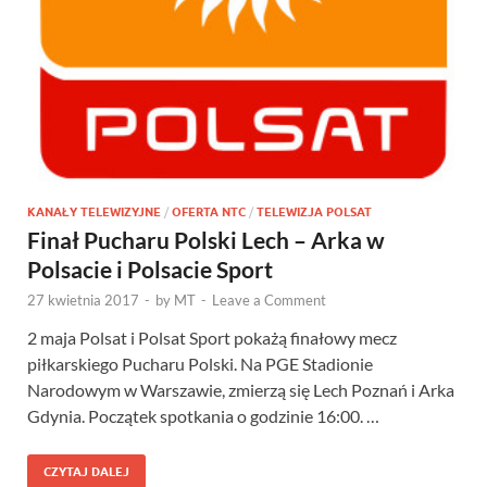
KANAŁY TELEWIZYJNE
/
OFERTA NTC
/
TELEWIZJA POLSAT
Finał Pucharu Polski Lech – Arka w
Polsacie i Polsacie Sport
27 kwietnia 2017
-
by
MT
-
Leave a Comment
2 maja Polsat i Polsat Sport pokażą finałowy mecz
piłkarskiego Pucharu Polski. Na PGE Stadionie
Narodowym w Warszawie, zmierzą się Lech Poznań i Arka
Gdynia. Początek spotkania o godzinie 16:00. …
CZYTAJ DALEJ