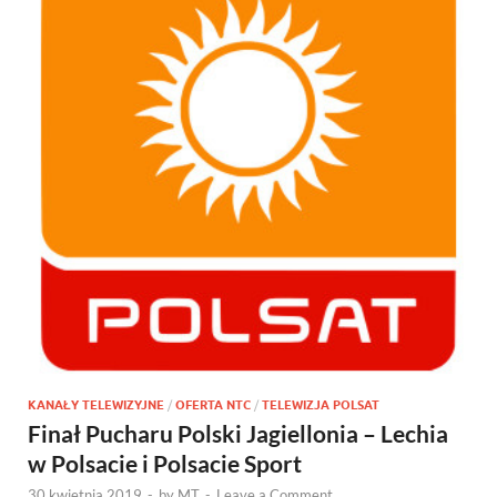
KANAŁY TELEWIZYJNE
/
OFERTA NTC
/
TELEWIZJA POLSAT
Finał Pucharu Polski Jagiellonia – Lechia
w Polsacie i Polsacie Sport
30 kwietnia 2019
-
by
MT
-
Leave a Comment