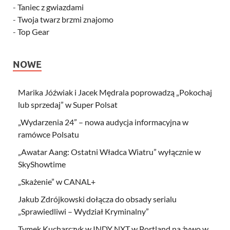
-
Taniec z gwiazdami
-
Twoja twarz brzmi znajomo
-
Top Gear
NOWE
Marika Jóźwiak i Jacek Mędrala poprowadzą „Pokochaj
lub sprzedaj” w Super Polsat
„Wydarzenia 24” – nowa audycja informacyjna w
ramówce Polsatu
„Awatar Aang: Ostatni Władca Wiatru” wyłącznie w
SkyShowtime
„Skażenie” w CANAL+
Jakub Zdrójkowski dołącza do obsady serialu
„Sprawiedliwi – Wydział Kryminalny”
Tymek Kucharczyk w INDY NXT w Portland na żywo w