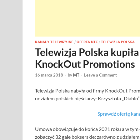
KANAŁY TELEWIZYJNE
/
OFERTA NTC
/
TELEWIZJA POLSKA
Telewizja Polska kupiła
KnockOut Promotions
16 marca 2018
-
by
MT
-
Leave a Comment
Telewizja Polska nabyła od firmy KnockOut Prom
udziałem polskich pięściarzy: Krzysztofa „Diablo
Sprawdź ofertę k
Umowa obowiązuje do końca 2021 roku a w tym cz
zobaczyć 32 gale bokserskie: zarówno z udziałem 