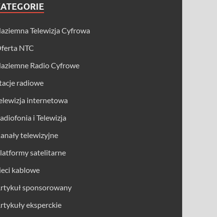
KATEGORIE
aziemna Telewizja Cyfrowa
ferta NTC
aziemne Radio Cyfrowe
tacje radiowe
elewizja internetowa
adiofonia i Telewizja
anały telewizyjne
latformy satelitarne
ieci kablowe
rtykuł sponsorowany
rtykuły eksperckie