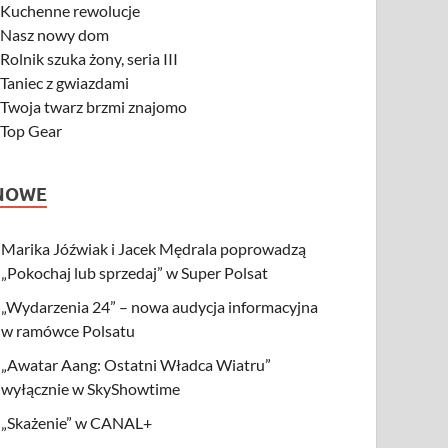
-
Kuchenne rewolucje
-
Nasz nowy dom
-
Rolnik szuka żony, seria III
-
Taniec z gwiazdami
-
Twoja twarz brzmi znajomo
-
Top Gear
NOWE
Marika Jóźwiak i Jacek Mędrala poprowadzą
„Pokochaj lub sprzedaj” w Super Polsat
„Wydarzenia 24” – nowa audycja informacyjna
w ramówce Polsatu
„Awatar Aang: Ostatni Władca Wiatru”
wyłącznie w SkyShowtime
„Skażenie” w CANAL+