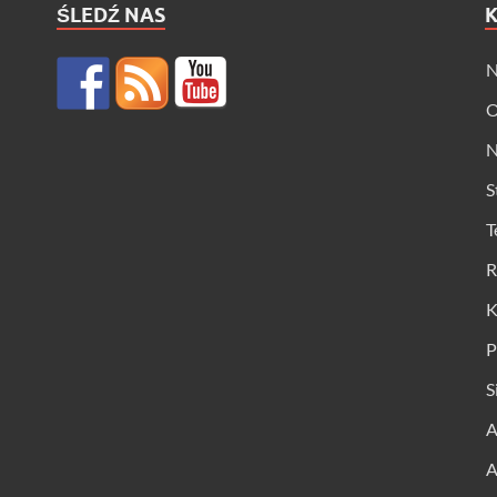
ŚLEDŹ NAS
N
O
N
S
T
R
K
P
S
A
A