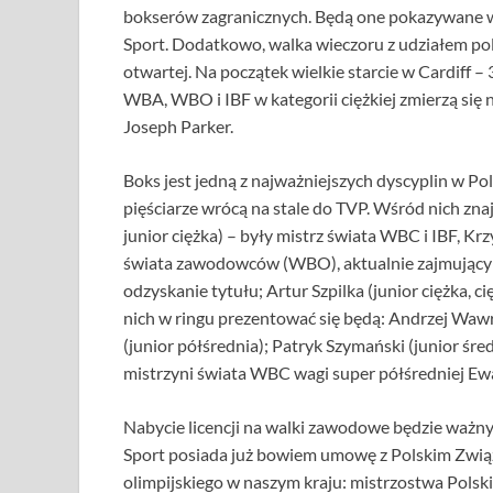
bokserów zagranicznych. Będą one pokazywane w T
Sport. Dodatkowo, walka wieczoru z udziałem po
otwartej. Na początek wielkie starcie w Cardiff 
WBA, WBO i IBF w kategorii ciężkiej zmierzą si
Joseph Parker.
Boks jest jedną z najważniejszych dyscyplin w Pols
pięściarze wrócą na stale do TVP. Wśród nich zna
junior ciężka) – były mistrz świata WBC i IBF, Krz
świata zawodowców (WBO), aktualnie zajmujący p
odzyskanie tytułu; Artur Szpilka (junior ciężka, 
nich w ringu prezentować się będą: Andrzej Wawrz
(junior półśrednia); Patryk Szymański (junior śre
mistrzyni świata WBC wagi super półśredniej Ew
Nabycie licencji na walki zawodowe będzie ważnym
Sport posiada już bowiem umowę z Polskim Związ
olimpijskiego w naszym kraju: mistrzostwa Polsk