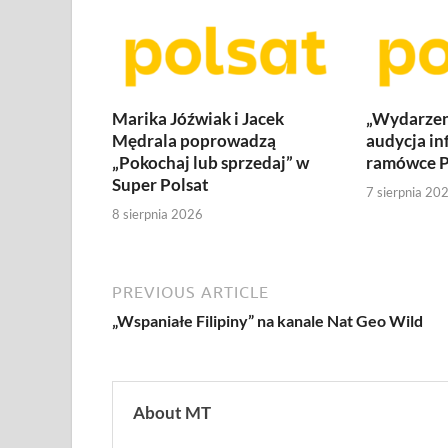
Marika Jóźwiak i Jacek
„Wydarzen
Mędrala poprowadzą
audycja in
„Pokochaj lub sprzedaj” w
ramówce P
Super Polsat
7 sierpnia 20
8 sierpnia 2026
PREVIOUS ARTICLE
„Wspaniałe Filipiny” na kanale Nat Geo Wild
About MT