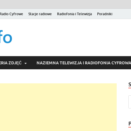
Radio Cyfrowe
Stacje radiowe
Radiofonia i Telewizja
Poradniki
naziemna.info – Telew
Niezależny portal medialny poświęcony Naziemnej Telewizji Cy
serwisom wideo na życzenie (VOD).
Wideo online, VOD
RIA ZDJĘĆ
NAZIEMNA TELEWIZJA I RADIOFONIA CYFROW