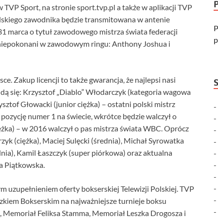
VP Sport, na stronie sport.tvp.pl a także w aplikacji TVP
lskiego zawodnika będzie transmitowana w antenie
P
– 31 marca o tytuł zawodowego mistrza świata federacji
p
ę niepokonani w zawodowym ringu: Anthony Joshua i
ce. Zakup licencji to także gwarancja, że najlepsi nasi
jdą się: Krzysztof „Diablo” Włodarczyk (kategoria wagowa
ysztof Głowacki (junior ciężka) – ostatni polski mistrz
ozycję numer 1 na świecie, wkrótce będzie walczył o
ciężka) – w 2016 walczył o pas mistrza świata WBC. Oprócz
yk (ciężka), Maciej Sulęcki (średnia), Michał Syrowatka
dnia), Kamil Łaszczyk (super piórkowa) oraz aktualna
a Piątkowska.
 uzupełnieniem oferty bokserskiej Telewizji Polskiej. TVP
kiem Bokserskim na najważniejsze turnieje boksu
i, Memoriał Feliksa Stamma, Memoriał Leszka Drogosza i