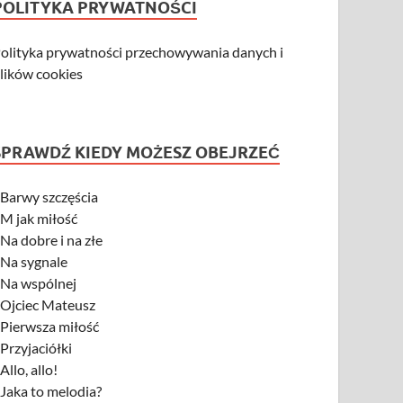
POLITYKA PRYWATNOŚCI
olityka prywatności przechowywania danych i
lików cookies
SPRAWDŹ KIEDY MOŻESZ OBEJRZEĆ
-
Barwy szczęścia
-
M jak miłość
-
Na dobre i na złe
-
Na sygnale
-
Na wspólnej
-
Ojciec Mateusz
-
Pierwsza miłość
-
Przyjaciółki
-
Allo, allo!
-
Jaka to melodia?