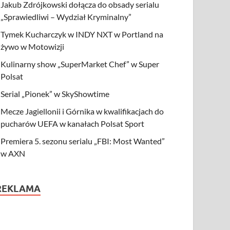
Jakub Zdrójkowski dołącza do obsady serialu
„Sprawiedliwi – Wydział Kryminalny”
Tymek Kucharczyk w INDY NXT w Portland na
żywo w Motowizji
Kulinarny show „SuperMarket Chef” w Super
Polsat
Serial „Pionek” w SkyShowtime
Mecze Jagiellonii i Górnika w kwalifikacjach do
pucharów UEFA w kanałach Polsat Sport
Premiera 5. sezonu serialu „FBI: Most Wanted”
w AXN
REKLAMA