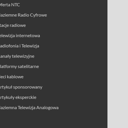
ferta NTC
aziemne Radio Cyfrowe
tacje radiowe
elewizja internetowa
adiofonia i Telewizja
anały telewizyjne
latformy satelitarne
ieci kablowe
rtykuł sponsorowany
rtykuły eksperckie
aziemna Telewizja Analogowa