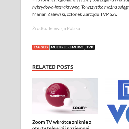
hybrydowo-interaktywną. To wszystko można osiągn
Marian Zalewski, członek Zarządu TVP S.A.
Źródło: Telewizja Polska
TAGGED
MULTIPLEKS MUX-3
TVP
RELATED POSTS
Zoom TV wkrótce zniknie z
oferty telewizji naziemnej