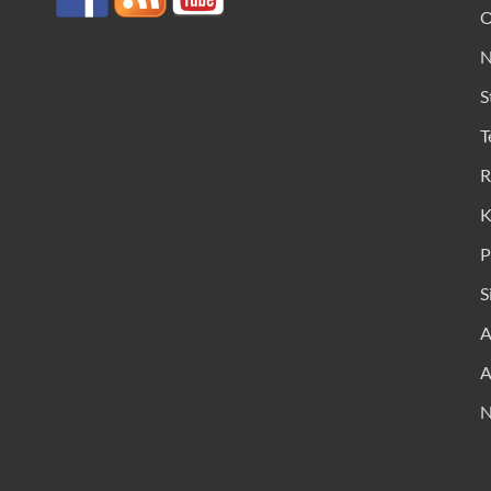
O
N
S
T
R
K
P
S
A
A
N