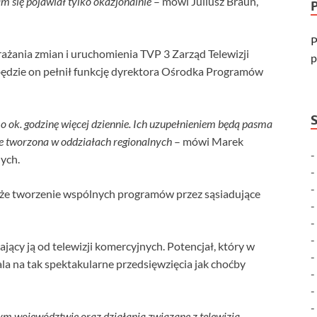
m się pojawiał tylko okazjonalnie
– mówi Juliusz Braun,
P
rażania zmian i uruchomienia TVP 3 Zarząd Telewizji
p
 będzie on pełnił funkcję dyrektora Ośrodka Programów
o ok. godzinę więcej dziennie. Ich uzupełnieniem będą pasma
ie tworzona w oddziałach regionalnych
– mówi Marek
ych.
akże tworzenie wspólnych programów przez sąsiadujące
ający ją od telewizji komercyjnych. Potencjał, który w
a na tak spektakularne przedsięwzięcia jak choćby
ym województwie oraz działania związane z telewizją