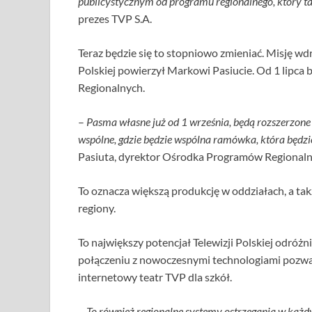
publicystycznym od programu regionalnego, który ta
prezes TVP S.A.
Teraz będzie się to stopniowo zmieniać. Misję wd
Polskiej powierzył Markowi Pasiucie. Od 1 lipca
Regionalnych.
–
Pasma własne już od 1 września, będą rozszerzone 
wspólne, gdzie będzie wspólna ramówka, która będz
Pasiuta, dyrektor Ośrodka Programów Regionaln
To oznacza większą produkcję w oddziałach, a t
regiony.
To największy potencjał Telewizji Polskiej odróżni
połączeniu z nowoczesnymi technologiami pozwal
internetowy teatr TVP dla szkół.
–
To również regionalne systemy ostrzegania w każd