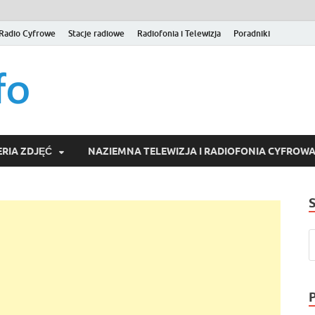
Radio Cyfrowe
Stacje radiowe
Radiofonia i Telewizja
Poradniki
naziemna.info – Telew
Niezależny portal medialny poświęcony Naziemnej Telewizji Cy
serwisom wideo na życzenie (VOD).
Wideo online, VOD
RIA ZDJĘĆ
NAZIEMNA TELEWIZJA I RADIOFONIA CYFROW