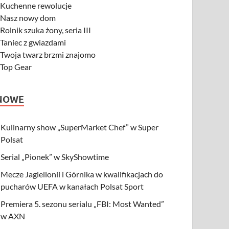
-
Kuchenne rewolucje
-
Nasz nowy dom
-
Rolnik szuka żony, seria III
-
Taniec z gwiazdami
-
Twoja twarz brzmi znajomo
-
Top Gear
NOWE
Kulinarny show „SuperMarket Chef” w Super
Polsat
Serial „Pionek” w SkyShowtime
Mecze Jagiellonii i Górnika w kwalifikacjach do
pucharów UEFA w kanałach Polsat Sport
Premiera 5. sezonu serialu „FBI: Most Wanted”
w AXN