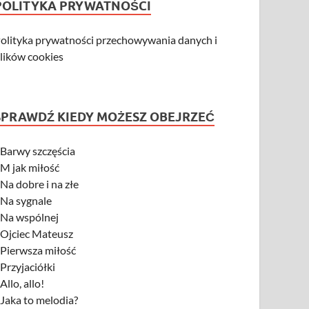
POLITYKA PRYWATNOŚCI
olityka prywatności przechowywania danych i
lików cookies
SPRAWDŹ KIEDY MOŻESZ OBEJRZEĆ
-
Barwy szczęścia
-
M jak miłość
-
Na dobre i na złe
-
Na sygnale
-
Na wspólnej
-
Ojciec Mateusz
-
Pierwsza miłość
-
Przyjaciółki
-
Allo, allo!
-
Jaka to melodia?