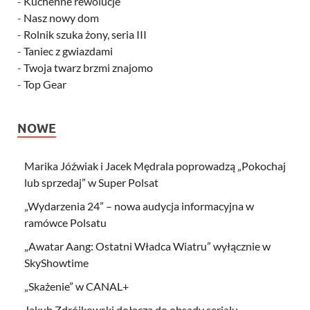
-
Kuchenne rewolucje
-
Nasz nowy dom
-
Rolnik szuka żony, seria III
-
Taniec z gwiazdami
-
Twoja twarz brzmi znajomo
-
Top Gear
NOWE
Marika Jóźwiak i Jacek Mędrala poprowadzą „Pokochaj
lub sprzedaj” w Super Polsat
„Wydarzenia 24” – nowa audycja informacyjna w
ramówce Polsatu
„Awatar Aang: Ostatni Władca Wiatru” wyłącznie w
SkyShowtime
„Skażenie” w CANAL+
Jakub Zdrójkowski dołącza do obsady serialu