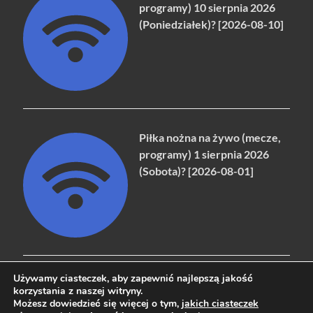
programy) 10 sierpnia 2026
(Poniedziałek)? [2026-08-10]
Piłka nożna na żywo (mecze,
programy) 1 sierpnia 2026
(Sobota)? [2026-08-01]
Używamy ciasteczek, aby zapewnić najlepszą jakość
korzystania z naszej witryny.
Możesz dowiedzieć się więcej o tym,
jakich ciasteczek
Copyright © 2026
naziemna.info - Telewizja cyfrowa, Radio,