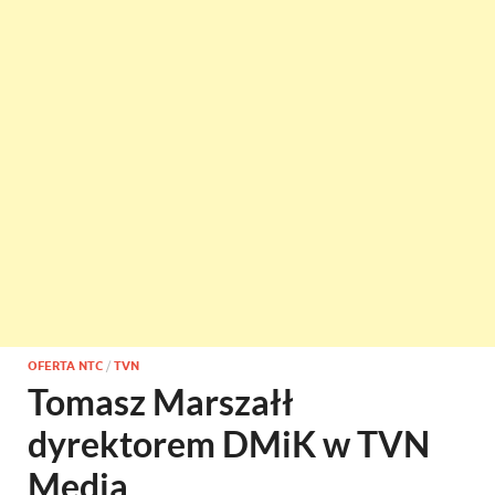
OFERTA NTC
/
TVN
Tomasz Marszałł
dyrektorem DMiK w TVN
Media