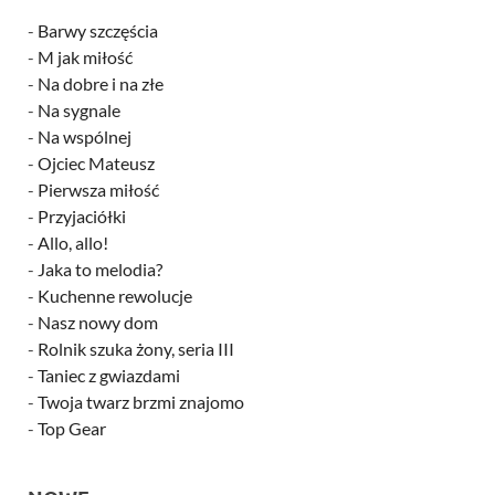
-
Barwy szczęścia
-
M jak miłość
-
Na dobre i na złe
-
Na sygnale
-
Na wspólnej
-
Ojciec Mateusz
-
Pierwsza miłość
-
Przyjaciółki
-
Allo, allo!
-
Jaka to melodia?
-
Kuchenne rewolucje
-
Nasz nowy dom
-
Rolnik szuka żony, seria III
-
Taniec z gwiazdami
-
Twoja twarz brzmi znajomo
-
Top Gear