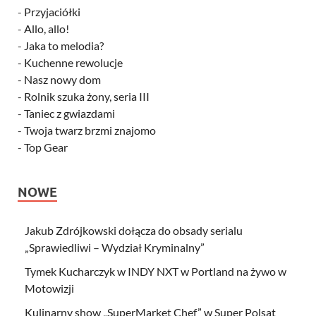
-
Przyjaciółki
-
Allo, allo!
-
Jaka to melodia?
-
Kuchenne rewolucje
-
Nasz nowy dom
-
Rolnik szuka żony, seria III
-
Taniec z gwiazdami
-
Twoja twarz brzmi znajomo
-
Top Gear
NOWE
Jakub Zdrójkowski dołącza do obsady serialu
„Sprawiedliwi – Wydział Kryminalny”
Tymek Kucharczyk w INDY NXT w Portland na żywo w
Motowizji
Kulinarny show „SuperMarket Chef” w Super Polsat