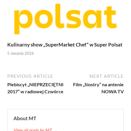
Kulinarny show „SuperMarket Chef” w Super Polsat
5 sierpnia 2026
PREVIOUS ARTICLE
NEXT ARTICLE
Plebiscyt „NIEPRZECIĘTNI
Film „Siostry” na antenie
2017” w radiowej Czwórce
NOWA TV
About MT
View all posts by MT →