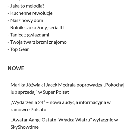
-
Jaka to melodia?
-
Kuchenne rewolucje
-
Nasz nowy dom
-
Rolnik szuka żony, seria III
-
Taniec z gwiazdami
-
Twoja twarz brzmi znajomo
-
Top Gear
NOWE
Marika Jóźwiak i Jacek Mędrala poprowadzą „Pokochaj
lub sprzedaj” w Super Polsat
„Wydarzenia 24” – nowa audycja informacyjna w
ramówce Polsatu
„Awatar Aang: Ostatni Władca Wiatru” wyłącznie w
SkyShowtime