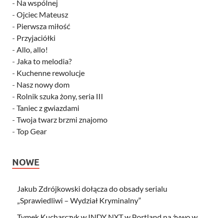
-
Na wspólnej
-
Ojciec Mateusz
-
Pierwsza miłość
-
Przyjaciółki
-
Allo, allo!
-
Jaka to melodia?
-
Kuchenne rewolucje
-
Nasz nowy dom
-
Rolnik szuka żony, seria III
-
Taniec z gwiazdami
-
Twoja twarz brzmi znajomo
-
Top Gear
NOWE
Jakub Zdrójkowski dołącza do obsady serialu
„Sprawiedliwi – Wydział Kryminalny”
Tymek Kucharczyk w INDY NXT w Portland na żywo w