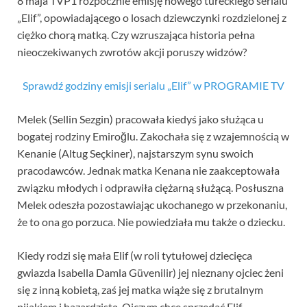
8 maja TVP1 rozpocznie emisję nowego tureckiego serialu
„Elif”, opowiadającego o losach dziewczynki rozdzielonej z
ciężko chorą matką. Czy wzruszająca historia pełna
nieoczekiwanych zwrotów akcji poruszy widzów?
Sprawdź godziny emisji serialu „Elif” w PROGRAMIE TV
Melek (Sellin Sezgin) pracowała kiedyś jako służąca u
bogatej rodziny Emiroğlu. Zakochała się z wzajemnością w
Kenanie (Altug Seçkiner), najstarszym synu swoich
pracodawców. Jednak matka Kenana nie zaakceptowała
związku młodych i odprawiła ciężarną służącą. Posłuszna
Melek odeszła pozostawiając ukochanego w przekonaniu,
że to ona go porzuca. Nie powiedziała mu także o dziecku.
Kiedy rodzi się mała Elif (w roli tytułowej dziecięca
gwiazda Isabella Damla Güvenilir) jej nieznany ojciec żeni
się z inną kobietą, zaś jej matka wiąże się z brutalnym
pijakiem i hazardzistą. Ojczym chce sprzedać Elif