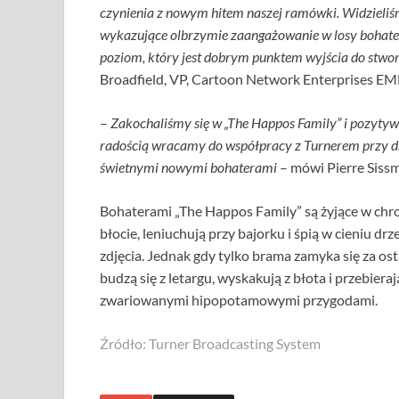
czynienia z nowym hitem naszej ramówki. Widzieliśmy
wykazujące olbrzymie zaangażowanie w losy bohat
poziom, który jest dobrym punktem wyjścia do stwo
Broadfield, VP, Cartoon Network Enterprises EM
–
Zakochaliśmy się w „The Happos Family” i pozytywn
radością wracamy do współpracy z Turnerem przy dr
świetnymi nowymi bohaterami
– mówi Pierre Siss
Bohaterami „The Happos Family” są żyjące w chro
błocie, leniuchują przy bajorku i śpią w cieniu dr
zdjęcia. Jednak gdy tylko brama zamyka się za 
budzą się z letargu, wyskakują z błota i przebiera
zwariowanymi hipopotamowymi przygodami.
Źródło: Turner Broadcasting System