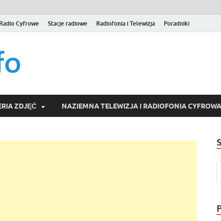
Radio Cyfrowe
Stacje radiowe
Radiofonia i Telewizja
Poradniki
naziemna.info – Telew
Niezależny portal medialny poświęcony Naziemnej Telewizji Cy
serwisom wideo na życzenie (VOD).
Wideo online, VOD
RIA ZDJĘĆ
NAZIEMNA TELEWIZJA I RADIOFONIA CYFROW