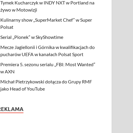
Tymek Kucharczyk w INDY NXT w Portland na
żywo w Motowizji
Kulinarny show „SuperMarket Chef” w Super
Polsat
Serial „Pionek” w SkyShowtime
Mecze Jagiellonii i Górnika w kwalifikacjach do
pucharów UEFA w kanałach Polsat Sport
Premiera 5. sezonu serialu „FBI: Most Wanted”
w AXN
Michał Pietrzykowski dołącza do Grupy RMF
jako Head of YouTube
REKLAMA