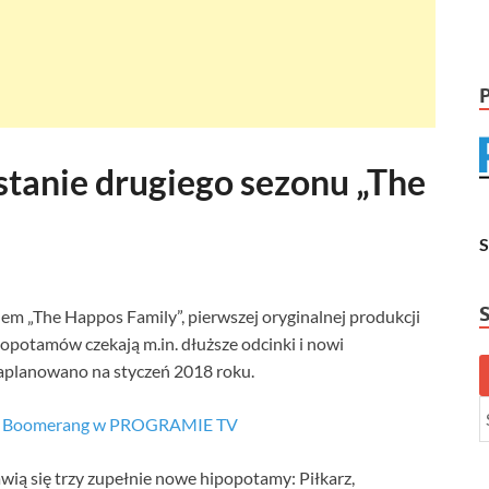
tanie drugiego sezonu „The
em „The Happos Family”, pierwszej oryginalnej produkcji
potamów czekają m.in. dłuższe odcinki i nowi
zaplanowano na styczeń 2018 roku.
łu Boomerang w PROGRAMIE TV
ią się trzy zupełnie nowe hipopotamy: Piłkarz,