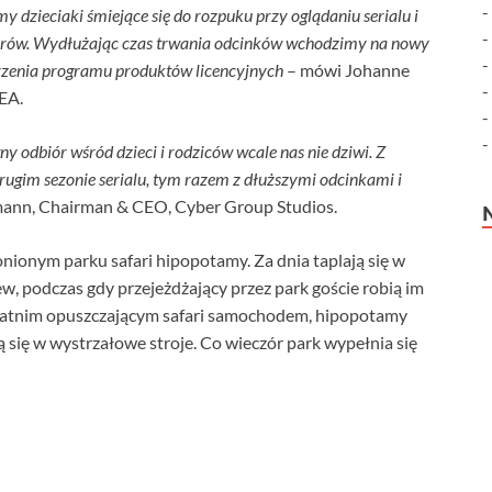
 dzieciaki śmiejące się do rozpuku przy oglądaniu serialu i
erów. Wydłużając czas trwania odcinków wchodzimy na nowy
rzenia programu produktów licencyjnych
– mówi Johanne
EA.
y odbiór wśród dzieci i rodziców wcale nas nie dziwi. Z
ugim sezonie serialu, tym razem z dłuższymi odcinkami i
mann, Chairman & CEO, Cyber Group Studios.
nionym parku safari hipopotamy. Za dnia taplają się w
zew, podczas gdy przejeżdżający przez park goście robią im
ostatnim opuszczającym safari samochodem, hipopotamy
ją się w wystrzałowe stroje. Co wieczór park wypełnia się