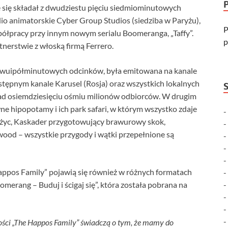
e się składał z dwudziestu pięciu siedmiominutowych
dio animatorskie Cyber Group Studios (siedziba w Paryżu),
P
ółpracy przy innym nowym serialu Boomeranga, „Taffy”.
p
nerstwie z włoską firmą Ferrero.
 dwuipółminutowych odcinków, była emitowana na kanale
ępnym kanale Karusel (Rosja) oraz wszystkich lokalnych
ad osiemdziesięciu ośmiu milionów odbiorców. W drugim
ne hipopotamy i ich park safari, w którym wszystko zdaje
iężyc, Kaskader przygotowujący brawurowy skok,
ywood – wszystkie przygody i wątki przepełnione są
appos Family” pojawią się również w różnych formatach
omerang – Buduj i ścigaj się”, która została pobrana na
ności „The Happos Family” świadczą o tym, że mamy do