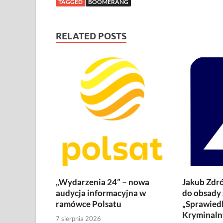
TAGGED
BOOMERANG
RELATED POSTS
„Wydarzenia 24” – nowa
Jakub Zdró
audycja informacyjna w
do obsady 
ramówce Polsatu
„Sprawiedl
Kryminaln
7 sierpnia 2026