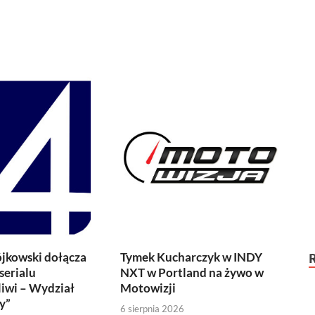
jkowski dołącza
Tymek Kucharczyk w INDY
serialu
NXT w Portland na żywo w
iwi – Wydział
Motowizji
y”
6 sierpnia 2026