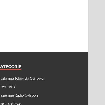
KATEGORIE
aziemna Telewizja Cyfrowa
ferta NTC
aziemne Radio Cyfrowe
tacje radiowe