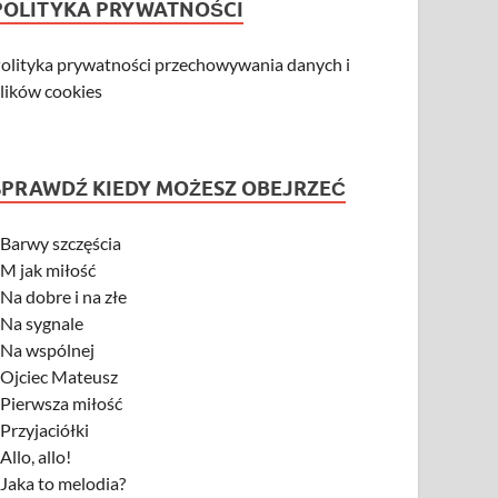
POLITYKA PRYWATNOŚCI
olityka prywatności przechowywania danych i
lików cookies
SPRAWDŹ KIEDY MOŻESZ OBEJRZEĆ
-
Barwy szczęścia
-
M jak miłość
-
Na dobre i na złe
-
Na sygnale
-
Na wspólnej
-
Ojciec Mateusz
-
Pierwsza miłość
-
Przyjaciółki
-
Allo, allo!
-
Jaka to melodia?