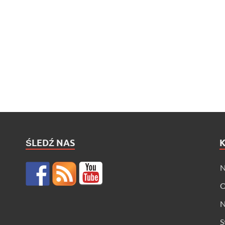
ŚLEDŹ NAS
N
O
N
S