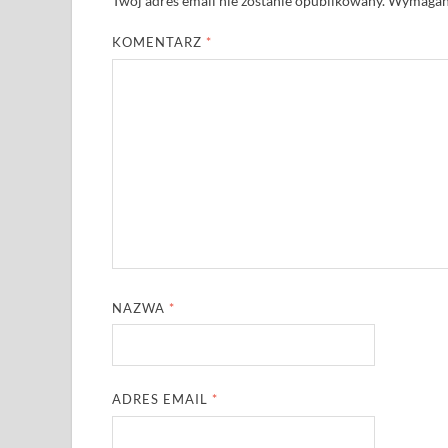
Twój adres email nie zostanie opublikowany.
Wymagane
KOMENTARZ
*
NAZWA
*
ADRES EMAIL
*