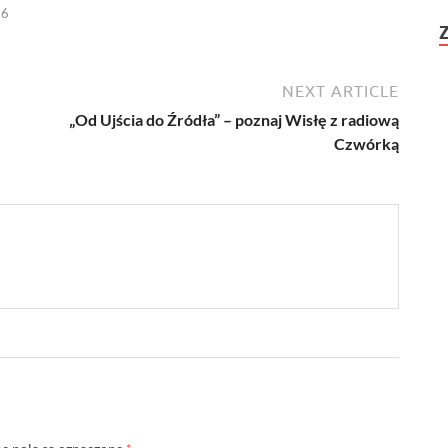
26
NEXT ARTICLE
„Od Ujścia do Źródła” – poznaj Wisłę z radiową
Czwórką