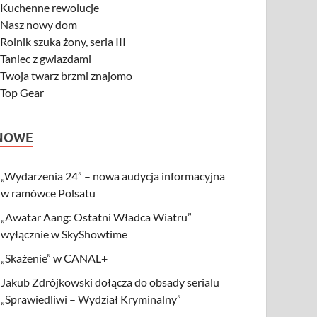
-
Kuchenne rewolucje
-
Nasz nowy dom
-
Rolnik szuka żony, seria III
-
Taniec z gwiazdami
-
Twoja twarz brzmi znajomo
-
Top Gear
NOWE
„Wydarzenia 24” – nowa audycja informacyjna
w ramówce Polsatu
„Awatar Aang: Ostatni Władca Wiatru”
wyłącznie w SkyShowtime
„Skażenie” w CANAL+
Jakub Zdrójkowski dołącza do obsady serialu
„Sprawiedliwi – Wydział Kryminalny”