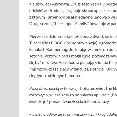
Naukowiec i Akrobata. Drugi sezon serialu będzi
odcinków. Produkcją zajmuje się europejskie stu
z którym Turner podpisał niedawno umową o wsp
Drugi sezon „The Happos Family” powstaje w part
Pierwsza odsłona serialu, złożona z dwudziestu
Turner Kids POGO (Południowa Azja), ogólnodost
kanałach Boomerang, docierając w sumie do pon
sezonie widzowie będą mogli lepiej poznać zabaw
się być możliwe. Astronauta planujący lot na Ks
Imprezowicz szalejący w tańcu z Baletnicą i Boll
ciepłym, rodzinnym humorem.
Poza obecnością w telewizji, bohaterowie „The H
cyfrowych, wliczając w to popularną aplikację „Bo
świecie już ponad dwadzieścia milionów razy.
–
Świetny odbiór ze strony widzów i wyniki oglądal