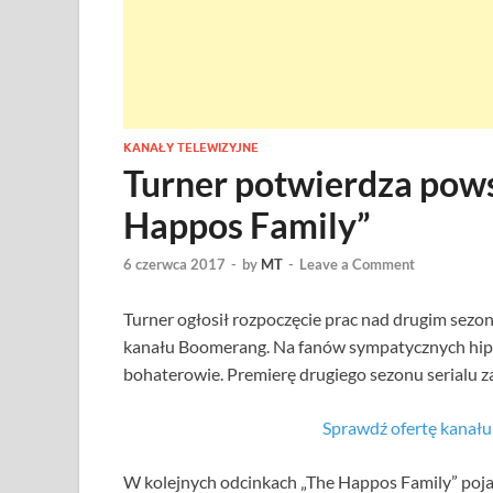
KANAŁY TELEWIZYJNE
Turner potwierdza pows
Happos Family”
6 czerwca 2017
-
by
MT
-
Leave a Comment
Turner ogłosił rozpoczęcie prac nad drugim sezon
kanału Boomerang. Na fanów sympatycznych hipo
bohaterowie. Premierę drugiego sezonu serialu 
Sprawdź ofertę kana
W kolejnych odcinkach „The Happos Family” pojaw