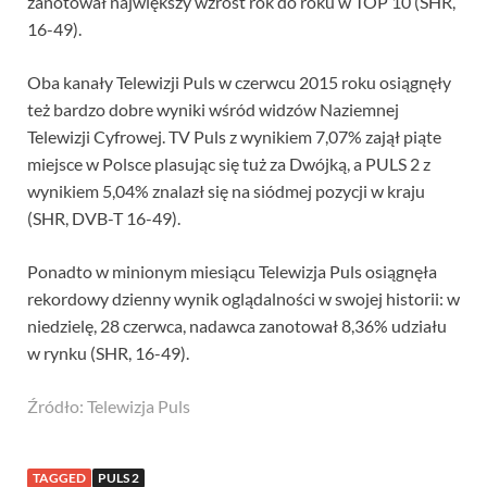
zanotował największy wzrost rok do roku w TOP 10 (SHR,
16-49).
Oba kanały Telewizji Puls w czerwcu 2015 roku osiągnęły
też bardzo dobre wyniki wśród widzów Naziemnej
Telewizji Cyfrowej. TV Puls z wynikiem 7,07% zajął piąte
miejsce w Polsce plasując się tuż za Dwójką, a PULS 2 z
wynikiem 5,04% znalazł się na siódmej pozycji w kraju
(SHR, DVB-T 16-49).
Ponadto w minionym miesiącu Telewizja Puls osiągnęła
rekordowy dzienny wynik oglądalności w swojej historii: w
niedzielę, 28 czerwca, nadawca zanotował 8,36% udziału
w rynku (SHR, 16-49).
Źródło: Telewizja Puls
TAGGED
PULS 2