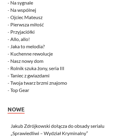
-
Na sygnale
-
Na wspólnej
-
Ojciec Mateusz
-
Pierwsza miłość
-
Przyjaciółki
-
Allo, allo!
-
Jaka to melodia?
-
Kuchenne rewolucje
-
Nasz nowy dom
-
Rolnik szuka żony, seria III
-
Taniec z gwiazdami
-
Twoja twarz brzmi znajomo
-
Top Gear
NOWE
Jakub Zdrójkowski dołącza do obsady serialu
„Sprawiedliwi – Wydział Kryminalny”