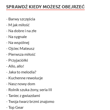
SPRAWDŹ KIEDY MOŻESZ OBEJRZEĆ
-
Barwy szczęścia
-
M jak miłość
-
Na dobre i na złe
-
Na sygnale
-
Na wspólnej
-
Ojciec Mateusz
-
Pierwsza miłość
-
Przyjaciółki
-
Allo, allo!
-
Jaka to melodia?
-
Kuchenne rewolucje
-
Nasz nowy dom
-
Rolnik szuka żony, seria III
-
Taniec z gwiazdami
-
Twoja twarz brzmi znajomo
-
Top Gear