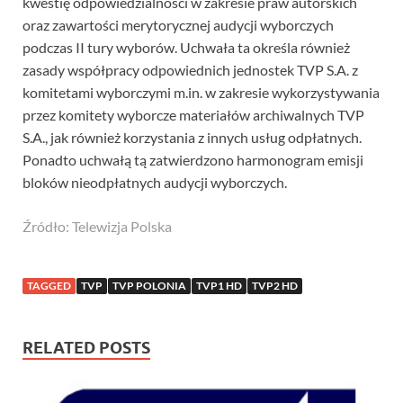
kwestię odpowiedzialności w zakresie praw autorskich
oraz zawartości merytorycznej audycji wyborczych
podczas II tury wyborów. Uchwała ta określa również
zasady współpracy odpowiednich jednostek TVP S.A. z
komitetami wyborczymi m.in. w zakresie wykorzystywania
przez komitety wyborcze materiałów archiwalnych TVP
S.A., jak również korzystania z innych usług odpłatnych.
Ponadto uchwałą tą zatwierdzono harmonogram emisji
bloków nieodpłatnych audycji wyborczych.
Źródło: Telewizja Polska
TAGGED
TVP
TVP POLONIA
TVP1 HD
TVP2 HD
RELATED POSTS