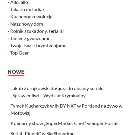
-
Allo, allo!
-
Jaka to melodia?
-
Kuchenne rewolucje
-
Nasz nowy dom
-
Rolnik szuka żony, seria III
-
Taniec z gwiazdami
-
Twoja twarz brzmi znajomo
-
Top Gear
NOWE
Jakub Zdrójkowski dołącza do obsady serialu
„Sprawiedliwi – Wydział Kryminalny”
Tymek Kucharczyk w INDY NXT w Portland na żywo w
Motowizji
Kulinarny show „SuperMarket Chef” w Super Polsat
Serial „Pionek” w SkyShowtime