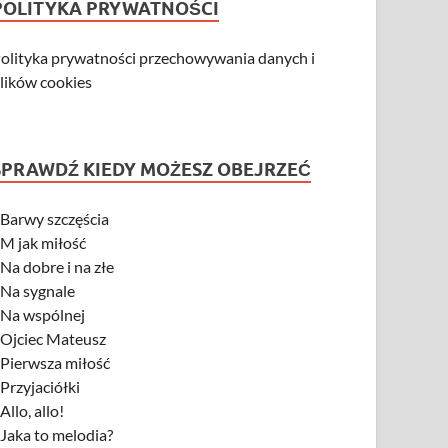
POLITYKA PRYWATNOŚCI
olityka prywatności przechowywania danych i
lików cookies
SPRAWDŹ KIEDY MOŻESZ OBEJRZEĆ
-
Barwy szczęścia
-
M jak miłość
-
Na dobre i na złe
-
Na sygnale
-
Na wspólnej
-
Ojciec Mateusz
-
Pierwsza miłość
-
Przyjaciółki
-
Allo, allo!
-
Jaka to melodia?