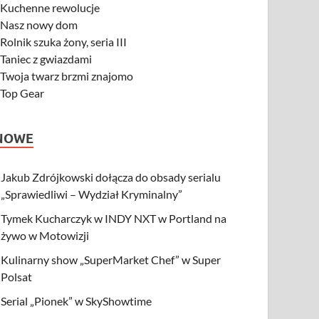
-
Kuchenne rewolucje
-
Nasz nowy dom
-
Rolnik szuka żony, seria III
-
Taniec z gwiazdami
-
Twoja twarz brzmi znajomo
-
Top Gear
NOWE
Jakub Zdrójkowski dołącza do obsady serialu
„Sprawiedliwi – Wydział Kryminalny”
Tymek Kucharczyk w INDY NXT w Portland na
żywo w Motowizji
Kulinarny show „SuperMarket Chef” w Super
Polsat
Serial „Pionek” w SkyShowtime