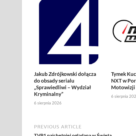
Jakub Zdrójkowski dołącza
Tymek Kuc
do obsady serialu
NXT w Por
„Sprawiedliwi – Wydział
Motowizji
Kryminalny”
6 sierpnia 20
6 sierpnia 2026
PREVIOUS ARTICLE
TVP1 najchętniej oglądana w Święta