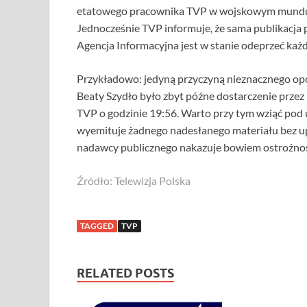
etatowego pracownika TVP w wojskowym mundurze
Jednocześnie TVP informuje, że sama publikacja pt
Agencja Informacyjna jest w stanie odeprzeć każ
Przykładowo: jedyną przyczyną nieznacznego opó
Beaty Szydło było zbyt późne dostarczenie przez
TVP o godzinie 19:56. Warto przy tym wziąć pod
wyemituje żadnego nadesłanego materiału bez up
nadawcy publicznego nakazuje bowiem ostrożność
Źródło: Telewizja Polska
TAGGED
TVP
RELATED POSTS