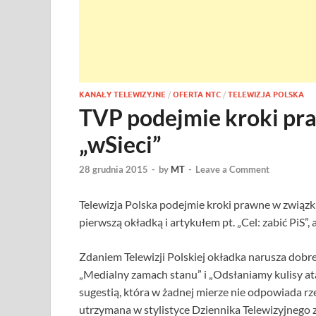
KANAŁY TELEWIZYJNE
/
OFERTA NTC
/
TELEWIZJA POLSKA
TVP podejmie kroki pr
„wSieci”
28 grudnia 2015
-
by
MT
-
Leave a Comment
Telewizja Polska podejmie kroki prawne w związ
pierwszą okładką i artykułem pt. „Cel: zabić PiS”
Zdaniem Telewizji Polskiej okładka narusza dobre
„Medialny zamach stanu” i „Odsłaniamy kulisy at
sugestią, która w żadnej mierze nie odpowiada r
utrzymana w stylistyce Dziennika Telewizyjnego z