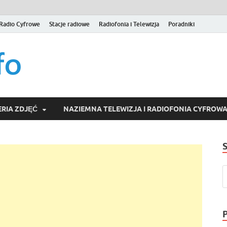
Radio Cyfrowe
Stacje radiowe
Radiofonia i Telewizja
Poradniki
naziemna.info – Telew
Niezależny portal medialny poświęcony Naziemnej Telewizji Cy
serwisom wideo na życzenie (VOD).
Wideo online, VOD
RIA ZDJĘĆ
NAZIEMNA TELEWIZJA I RADIOFONIA CYFROW