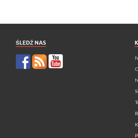
ŚLEDŹ NAS
N
O
N
S
T
R
K
P