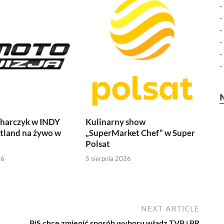
harczyk w INDY
Kulinarny show
tland na żywo w
„SuperMarket Chef” w Super
Polsat
26
5 sierpnia 2026
NEXT ARTICLE
PiS chce zmienić sposób wyboru władz TVP i PR