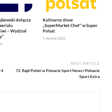
jkowski dołącza
Kulinarny show
serialu
„SuperMarket Chef” w Super
iwi – Wydział
Polsat
y”
5 sierpnia 2026
26
NEXT ARTICLE
-4
72. Rajd Polski w Polsacie Sport News i Polsacie
Sport Extra