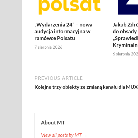
„Wydarzenia 24” – nowa
Jakub Zdró
audycja informacyjna w
do obsady 
ramówce Polsatu
„Sprawiedl
Kryminaln
7 sierpnia 2026
6 sierpnia 20
PREVIOUS ARTICLE
Kolejne trzy obiekty ze zmianą kanału dla MUX
About MT
View all posts by MT →