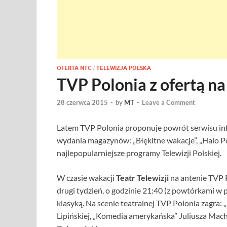
OFERTA NTC
/
TELEWIZJA POLSKA
TVP Polonia z ofertą na
28 czerwca 2015
-
by
MT
-
Leave a Comment
Latem TVP Polonia proponuje powrót serwisu inf
wydania magazynów: „Błękitne wakacje”, „Halo Polon
najlepopularniejsze programy Telewizji Polskiej.
W czasie wakacji
Teatr Telewizji
na antenie TVP P
drugi tydzień, o godzinie 21:40 (z powtórkami w p
klasyką. Na scenie teatralnej TVP Polonia zagra:
Lipińskiej, „Komedia amerykańska” Juliusza Mac