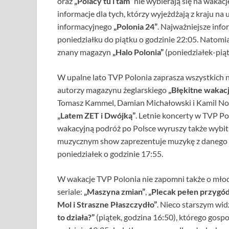
oraz
„Polacy tu i tam”
nie wybierają się na wakac
informacje dla tych, którzy wyjeżdżają z kraju na 
informacyjnego
„Polonia 24”
. Najważniejsze inf
poniedziałku do piątku o godzinie 22:05. Natom
znany magazyn
„Halo Polonia”
(poniedziałek-piąt
W upalne lato TVP Polonia zaprasza wszystkich
autorzy magazynu żeglarskiego
„Błękitne wakac
Tomasz Kammel, Damian Michałowski i Kamil Nos
„Latem ZET i Dwójką”
. Letnie koncerty w TVP Po
wakacyjną podróż po Polsce wyruszy także wybit
muzycznym show zaprezentuje muzykę z danego 
poniedziałek o godzinie 17:55.
W wakacje TVP Polonia nie zapomni także o młod
seriale:
„Maszyna zmian”
,
„Plecak pełen przygó
Mol i Straszne Płaszczydło”
. Nieco starszym w
to działa?”
(piątek, godzina 16:50), którego gosp