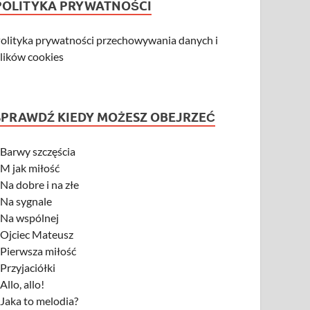
POLITYKA PRYWATNOŚCI
olityka prywatności przechowywania danych i
lików cookies
SPRAWDŹ KIEDY MOŻESZ OBEJRZEĆ
-
Barwy szczęścia
-
M jak miłość
-
Na dobre i na złe
-
Na sygnale
-
Na wspólnej
-
Ojciec Mateusz
-
Pierwsza miłość
-
Przyjaciółki
-
Allo, allo!
-
Jaka to melodia?