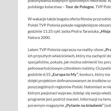
pokonywania kolejnych sportowych rekordów. W t
polskiego kolarstwa –
Tour de Pologne
. TVP Pol
W wakacje także bogata oferta filmów przyrodni
Polski TVP Polonia pokaże najpiękniejsze obszar
godzinie 11:25 cykl Jacka Piotra Tarasiuka
„Misja
Natura 2000.
Latem TVP Polonia zaprasza na reality-show
„Pr
ich przyszłych właścicielach, który ma zachęcić
specjalistów, pokaże, jak można odmienić los por
pełnowartościowym członkiem rodziny. Oczywiście
godzinie 6:55
„Europa to My”
, konkurs, który ma
dzięki projektom dofinansowanym ze środków uni
poszczególnych regionów Polski. Natomiast w nied
którym pasjonaci wypraw, dzieląc się swoja wied
programie jest podróż marzeń. Informacji na tem
porannym magazynie
„Pytanie na śniadanie”
(sob