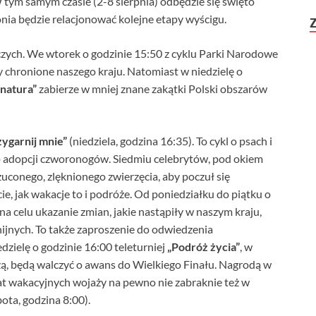
ym samym czasie (2-8 sierpnia) odbędzie się święto
onia będzie relacjonować kolejne etapy wyścigu.
czych. We wtorek o godzinie 15:50 z cyklu Parki Narodowe
y chronione naszego kraju. Natomiast w niedzielę o
 natura”
zabierze w mniej znane zakątki Polski obszarów
zygarnij mnie”
(niedziela, godzina 16:35). To cykl o psach i
 do adopcji czworonogów. Siedmiu celebrytów, pod okiem
zuconego, zlęknionego zwierzęcia, aby poczuł się
, jak wakacje to i podróże. Od poniedziałku do piątku o
 na celu ukazanie zmian, jakie nastąpiły w naszym kraju,
jnych. To także zaproszenie do odwiedzenia
zielę o godzinie 16:00 teleturniej
„Podróż życia”
, w
zą, będą walczyć o awans do Wielkiego Finału. Nagrodą w
at wakacyjnych wojaży na pewno nie zabraknie też w
ota, godzina 8:00).