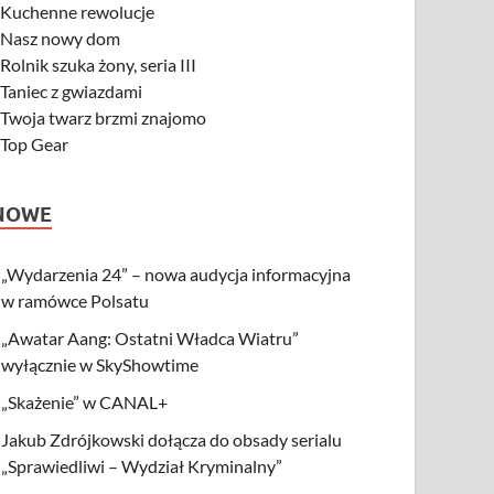
-
Kuchenne rewolucje
-
Nasz nowy dom
-
Rolnik szuka żony, seria III
-
Taniec z gwiazdami
-
Twoja twarz brzmi znajomo
-
Top Gear
NOWE
„Wydarzenia 24” – nowa audycja informacyjna
w ramówce Polsatu
„Awatar Aang: Ostatni Władca Wiatru”
wyłącznie w SkyShowtime
„Skażenie” w CANAL+
Jakub Zdrójkowski dołącza do obsady serialu
„Sprawiedliwi – Wydział Kryminalny”