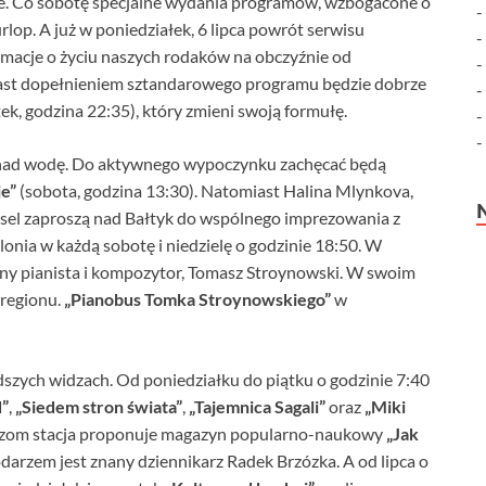
je. Co sobotę specjalne wydania programów, wzbogacone o
urlop. A już w poniedziałek, 6 lipca powrót serwisu
ormacje o życiu naszych rodaków na obczyźnie od
iast dopełnieniem sztandarowego programu będzie dobrze
ek, godzina 22:35), który zmieni swoją formułę.
 nad wodę. Do aktywnego wypoczynku zachęcać będą
je”
(sobota, godzina 13:30). Natomiast Halina Mlynkova,
el zaproszą nad Bałtyk do wspólnego imprezowania z
lonia w każdą sobotę i niedzielę o godzinie 18:50. W
ny pianista i kompozytor, Tomasz Stroynowski. W swoim
regionu.
„Pianobus Tomka Stroynowskiego”
w
szych widzach. Od poniedziałku do piątku o godzinie 7:40
d”
,
„Siedem stron świata”
,
„Tajemnica Sagali”
oraz
„Miki
idzom stacja proponuje magazyn popularno-naukowy
„Jak
odarzem jest znany dziennikarz Radek Brzózka. A od lipca o