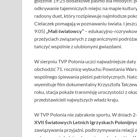
godzinie 19:25 dodatkowe pasmo dla młodych: po
odkrywanie tajemniczych miejsc na mapie kultury
radosny duet, który rozśpiewuje najmłodsze pok
Cielaczek pomagają w poznawaniu świata. I jeszc
9:05)
„Mali światowcy”
– edukacyjno-rozrywkowe
przeżyciach związanych z zagranicznymi podróża
tańczyć wspólnie z ulubionymi gwiazdami.
W sierpniu TVP Polonia uczci najważniejsze daty z
obchodzić 71. rocznicę wybuchu Powstania Warsza
wspólnego śpiewania pieśni patriotycznych. Natom
wyemituje film dokumentalny Krzysztofa Talcze
roku, stacja pokaże transmisję uroczystości z o
przedstawicieli najwyższych władz kraju.
W TVP Polonia nie zabraknie sportu. W dniach 2-9
XVII Światowych Letnich Igrzyskach Polonijnyc
zawiązywania przyjaźni, podtrzymywania relacji 