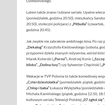
Dziewońskiego.
Latem także znane i lubiane seriale. Upalne wiec
(poniedziałek, godzina 20:50), mieszkańcy Sandom
20:50), stołeczni policjanci z
„Pitbulla”
(czwartek,
godzina 20:45).
Jak zwykle nie zabraknie ambitnego kina. Po ra
„Dekalog”
Krzysztofa Kieślowskiego (sobota, go
przypomni dzieła znanych reżyserów, wśród który
Marek Koterski (
„Porno”
), Andrzej Konic (
„Szczę
blisko”
,
„Dolina Issy”
) czy Sylwester Chęciński (
„P
Wakacje w TVP Polonia to także komediowy wspom
„Czterdziestolatka”
(poniedziałek-piątek, godzina
„Chłop i baba”
Łukasza Wylężałka (poniedziałek-c
Michała Kamińskiego (piątek, godzina 12:50, 18:5
kultowym serialu Telewizji Polskiej
„07 zgłoś się”