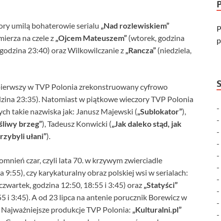
zory umilą bohaterowie serialu
„Nad rozlewiskiem”
P
ierza na czele z
„Ojcem Mateuszem”
(wtorek, godzina
p
 godzina 23:40) oraz Wilkowilczanie z
„Rancza”
(niedziela,
z pierwszy w TVP Polonia zrekonstruowany cyfrowo
dzina 23:35). Natomiast w piątkowe wieczory TVP Polonia
ch takie nazwiska jak: Janusz Majewski (
„Sublokator”
),
śliwy brzeg”
), Tadeusz Konwicki (
„Jak daleko stąd, jak
rzybyli ułani”
).
nień czar, czyli lata 70. w krzywym zwierciadle
 9:55), czy karykaturalny obraz polskiej wsi w serialach:
zwartek, godzina 12:50, 18:55 i 3:45) oraz
„Statyści”
5 i 3:45). A od 23 lipca na antenie porucznik Borewicz w
. Najważniejsze produkcje TVP Polonia:
„Kulturalni.pl”