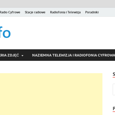
Radio Cyfrowe
Stacje radiowe
Radiofonia i Telewizja
Poradniki
naziemna.info – Telew
Niezależny portal medialny poświęcony Naziemnej Telewizji Cy
serwisom wideo na życzenie (VOD).
Wideo online, VOD
RIA ZDJĘĆ
NAZIEMNA TELEWIZJA I RADIOFONIA CYFROW