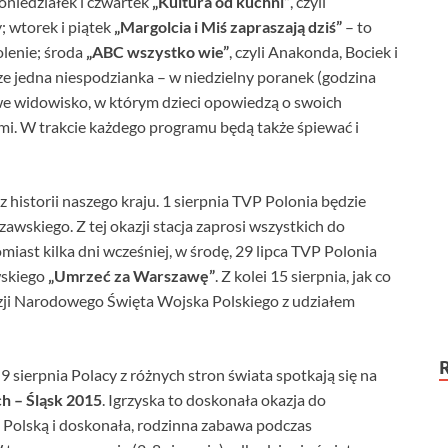
niedziałek i czwartek
„Kultura od kuchni”
, czyli
; wtorek i piątek
„Margolcia i Miś zapraszają dziś”
– to
olenie; środa
„ABC wszystko wie”
, czyli Anakonda, Bociek i
ze jedna niespodzianka – w niedzielny poranek (godzina
 widowisko, w którym dzieci opowiedzą o swoich
mi. W trakcie każdego programu będą także śpiewać i
 historii naszego kraju. 1 sierpnia TVP Polonia będzie
wskiego. Z tej okazji stacja zaprosi wszystkich do
iast kilka dni wcześniej, w środę, 29 lipca TVP Polonia
wskiego
„Umrzeć za Warszawę”
. Z kolei 15 sierpnia, jak co
kazji Narodowego Święta Wojska Polskiego z udziałem
 sierpnia Polacy z różnych stron świata spotkają się na
h – Śląsk 2015
. Igrzyska to doskonała okazja do
z Polską i doskonała, rodzinna zabawa podczas