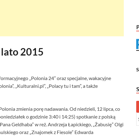
 lato 2015
ormacyjnego „Polonia 24” oraz specjalne, wakacyjne
ia”, „Kulturalni.pl”, „Polacy tu i tam”, a także
olonia zmienia porę nadawania. Od niedzieli, 12 lipca, co
oniedziałek o godzinie 3:40 i 14:25) spotkanie z polską
 „Pana Geldhaba” w reż. Andrzeja Łapickiego, „Żabusię” Olgi
hulskiego oraz „Znajomek z Fiesole” Edwarda