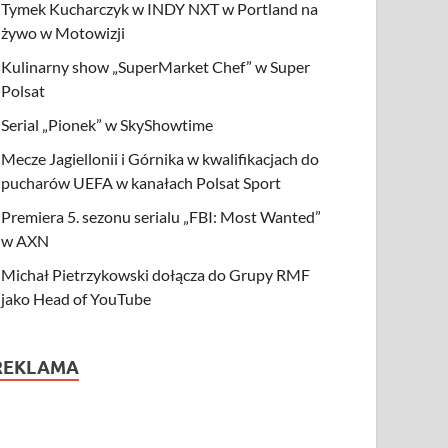
Tymek Kucharczyk w INDY NXT w Portland na
żywo w Motowizji
Kulinarny show „SuperMarket Chef” w Super
Polsat
Serial „Pionek” w SkyShowtime
Mecze Jagiellonii i Górnika w kwalifikacjach do
pucharów UEFA w kanałach Polsat Sport
Premiera 5. sezonu serialu „FBI: Most Wanted”
w AXN
Michał Pietrzykowski dołącza do Grupy RMF
jako Head of YouTube
REKLAMA