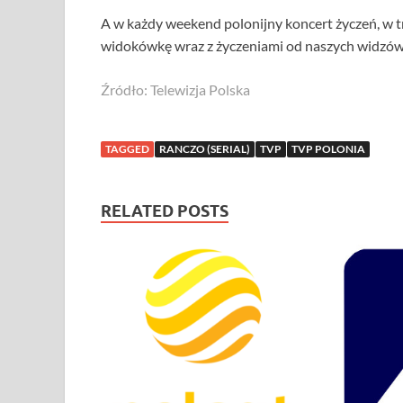
A w każdy weekend polonijny koncert życzeń, w t
widokówkę wraz z życzeniami od naszych widzów.
Źródło: Telewizja Polska
TAGGED
RANCZO (SERIAL)
TVP
TVP POLONIA
RELATED POSTS