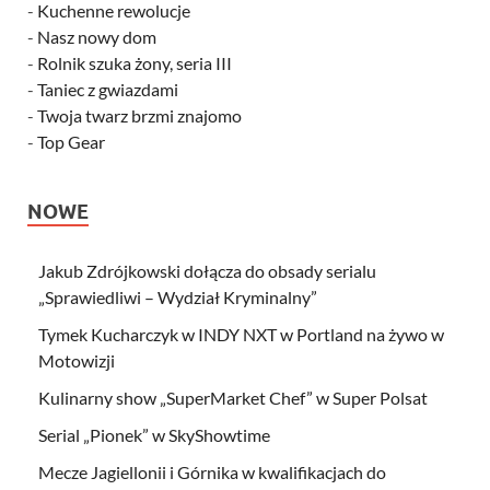
-
Kuchenne rewolucje
-
Nasz nowy dom
-
Rolnik szuka żony, seria III
-
Taniec z gwiazdami
-
Twoja twarz brzmi znajomo
-
Top Gear
NOWE
Jakub Zdrójkowski dołącza do obsady serialu
„Sprawiedliwi – Wydział Kryminalny”
Tymek Kucharczyk w INDY NXT w Portland na żywo w
Motowizji
Kulinarny show „SuperMarket Chef” w Super Polsat
Serial „Pionek” w SkyShowtime
Mecze Jagiellonii i Górnika w kwalifikacjach do