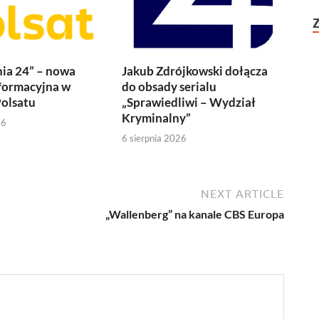
ia 24” – nowa
Jakub Zdrójkowski dołącza
formacyjna w
do obsady serialu
olsatu
„Sprawiedliwi – Wydział
Kryminalny”
26
6 sierpnia 2026
NEXT ARTICLE
„Wallenberg” na kanale CBS Europa