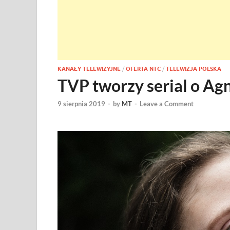
KANAŁY TELEWIZYJNE
/
OFERTA NTC
/
TELEWIZJA POLSKA
TVP tworzy serial o Agn
9 sierpnia 2019
-
by
MT
-
Leave a Comment