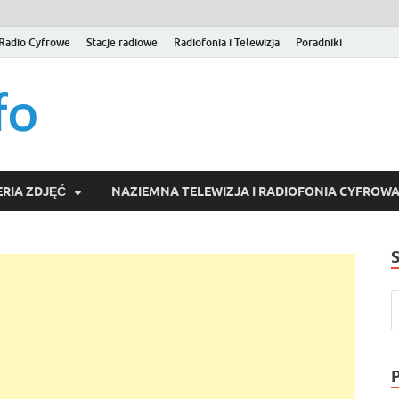
Radio Cyfrowe
Stacje radiowe
Radiofonia i Telewizja
Poradniki
naziemna.info – Telew
Niezależny portal medialny poświęcony Naziemnej Telewizji Cy
serwisom wideo na życzenie (VOD).
Wideo online, VOD
RIA ZDJĘĆ
NAZIEMNA TELEWIZJA I RADIOFONIA CYFROW