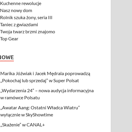
-
Kuchenne rewolucje
-
Nasz nowy dom
-
Rolnik szuka żony, seria III
-
Taniec z gwiazdami
-
Twoja twarz brzmi znajomo
-
Top Gear
NOWE
Marika Jóźwiak i Jacek Mędrala poprowadzą
„Pokochaj lub sprzedaj” w Super Polsat
„Wydarzenia 24” – nowa audycja informacyjna
w ramówce Polsatu
„Awatar Aang: Ostatni Władca Wiatru”
wyłącznie w SkyShowtime
„Skażenie” w CANAL+