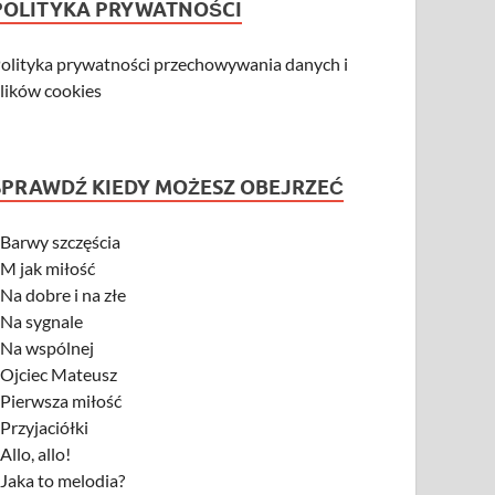
POLITYKA PRYWATNOŚCI
olityka prywatności przechowywania danych i
lików cookies
SPRAWDŹ KIEDY MOŻESZ OBEJRZEĆ
-
Barwy szczęścia
-
M jak miłość
-
Na dobre i na złe
-
Na sygnale
-
Na wspólnej
-
Ojciec Mateusz
-
Pierwsza miłość
-
Przyjaciółki
-
Allo, allo!
-
Jaka to melodia?