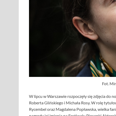
Fot. Mi
W lipcu w Warszawie rozpoczęły się zdjęcia do now
Roberta Glińskiego i Michała Rosy. W rolę tytułowe
Rycembel oraz Magdalena Popławska, wielka fanka
nagrody jej imienia na Festiwalu Piosenki Aktorsk