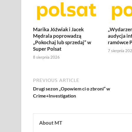
Marika Jóźwiak i Jacek
„Wydarzen
Mędrala poprowadzą
audycja in
„Pokochaj lub sprzedaj” w
ramówce P
Super Polsat
7 sierpnia 20
8 sierpnia 2026
PREVIOUS ARTICLE
Drugi sezon „Opowiem ci o zbroni” w
Crime+Investigation
About MT