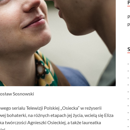
P
p
rosław Sosnowski
ego serialu Telewizji Polskiej „Osiecka” w reżyserii
j bohaterki, na różnych etapach jej życia, wcielą się Eliza
 twórczości Agnieszki Osieckiej, a także laureatka
iej.