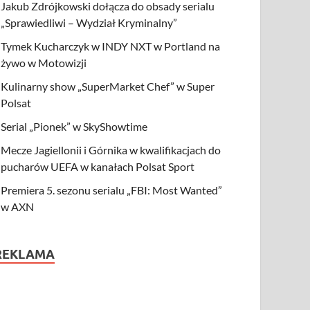
Jakub Zdrójkowski dołącza do obsady serialu
„Sprawiedliwi – Wydział Kryminalny”
Tymek Kucharczyk w INDY NXT w Portland na
żywo w Motowizji
Kulinarny show „SuperMarket Chef” w Super
Polsat
Serial „Pionek” w SkyShowtime
Mecze Jagiellonii i Górnika w kwalifikacjach do
pucharów UEFA w kanałach Polsat Sport
Premiera 5. sezonu serialu „FBI: Most Wanted”
w AXN
REKLAMA