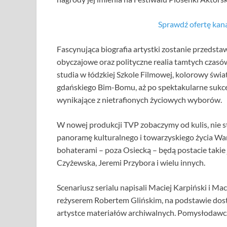
Sprawdź ofertę k
Fascynująca biografia artystki zostanie przedstaw
obyczajowe oraz polityczne realia tamtych czasó
studia w łódzkiej Szkole Filmowej, kolorowy świ
gdańskiego Bim-Bomu, aż po spektakularne sukcesy
wynikające z nietrafionych życiowych wyborów.
W nowej produkcji TVP zobaczymy od kulis, nie 
panoramę kulturalnego i towarzyskiego życia Wars
bohaterami – poza Osiecką – będą postacie takie 
Czyżewska, Jeremi Przybora i wielu innych.
Scenariusz serialu napisali Maciej Karpiński i M
reżyserem Robertem Glińskim, na podstawie dost
artystce materiałów archiwalnych. Pomysłodawczy