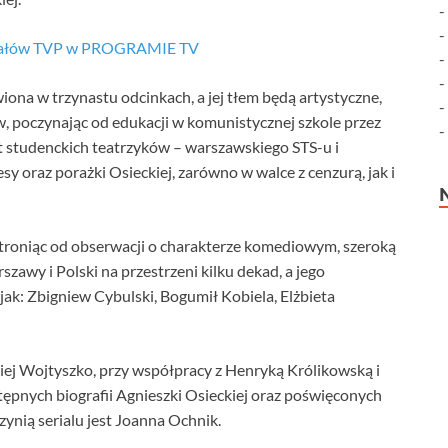
anałów TVP w PROGRAMIE TV
iona w trzynastu odcinkach, a jej tłem będą artystyczne,
w, poczynając od edukacji w komunistycznej szkole przez
at studenckich teatrzyków – warszawskiego STS-u i
 oraz porażki Osieckiej, zarówno w walce z cenzurą, jak i
stroniąc od obserwacji o charakterze komediowym, szeroką
zawy i Polski na przestrzeni kilku dekad, a jego
jak: Zbigniew Cybulski, Bogumił Kobiela, Elżbieta
aciej Wojtyszko, przy współpracy z Henryką Królikowską i
ępnych biografii Agnieszki Osieckiej oraz poświęconych
nią serialu jest Joanna Ochnik.