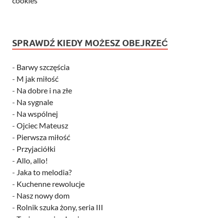
cookies
SPRAWDŹ KIEDY MOŻESZ OBEJRZEĆ
-
Barwy szczęścia
-
M jak miłość
-
Na dobre i na złe
-
Na sygnale
-
Na wspólnej
-
Ojciec Mateusz
-
Pierwsza miłość
-
Przyjaciółki
-
Allo, allo!
-
Jaka to melodia?
-
Kuchenne rewolucje
-
Nasz nowy dom
-
Rolnik szuka żony, seria III