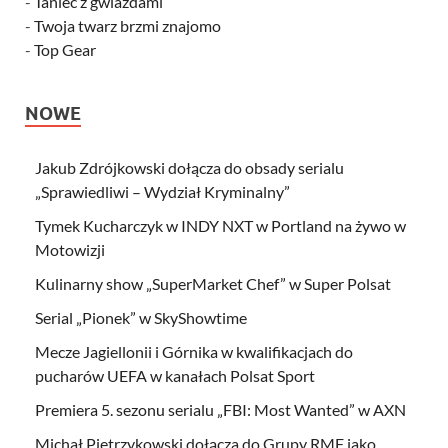
-
Taniec z gwiazdami
-
Twoja twarz brzmi znajomo
-
Top Gear
NOWE
Jakub Zdrójkowski dołącza do obsady serialu
„Sprawiedliwi – Wydział Kryminalny”
Tymek Kucharczyk w INDY NXT w Portland na żywo w
Motowizji
Kulinarny show „SuperMarket Chef” w Super Polsat
Serial „Pionek” w SkyShowtime
Mecze Jagiellonii i Górnika w kwalifikacjach do
pucharów UEFA w kanałach Polsat Sport
Premiera 5. sezonu serialu „FBI: Most Wanted” w AXN
Michał Pietrzykowski dołącza do Grupy RMF jako