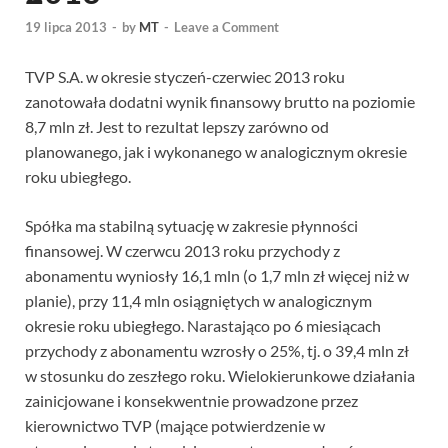
19 lipca 2013
-
by
MT
-
Leave a Comment
TVP S.A. w okresie styczeń-czerwiec 2013 roku
zanotowała dodatni wynik finansowy brutto na poziomie
8,7 mln zł. Jest to rezultat lepszy zarówno od
planowanego, jak i wykonanego w analogicznym okresie
roku ubiegłego.
Spółka ma stabilną sytuację w zakresie płynności
finansowej. W czerwcu 2013 roku przychody z
abonamentu wyniosły 16,1 mln (o 1,7 mln zł więcej niż w
planie), przy 11,4 mln osiągniętych w analogicznym
okresie roku ubiegłego. Narastająco po 6 miesiącach
przychody z abonamentu wzrosły o 25%, tj. o 39,4 mln zł
w stosunku do zeszłego roku. Wielokierunkowe działania
zainicjowane i konsekwentnie prowadzone przez
kierownictwo TVP (mające potwierdzenie w