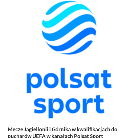
Mecze Jagiellonii i Górnika w kwalifikacjach do
pucharów UEFA w kanałach Polsat Sport