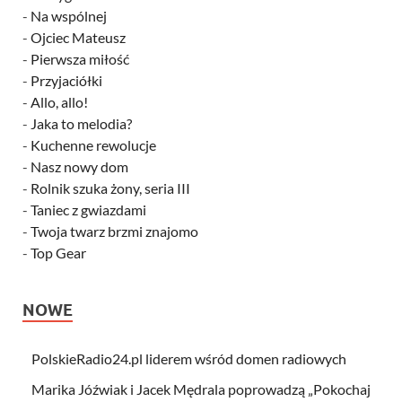
-
Na wspólnej
-
Ojciec Mateusz
-
Pierwsza miłość
-
Przyjaciółki
-
Allo, allo!
-
Jaka to melodia?
-
Kuchenne rewolucje
-
Nasz nowy dom
-
Rolnik szuka żony, seria III
-
Taniec z gwiazdami
-
Twoja twarz brzmi znajomo
-
Top Gear
NOWE
PolskieRadio24.pl liderem wśród domen radiowych
Marika Jóźwiak i Jacek Mędrala poprowadzą „Pokochaj