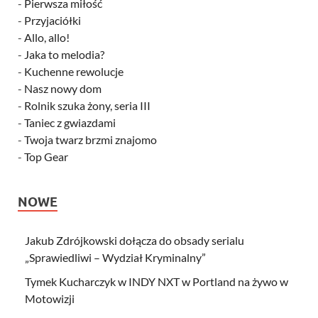
-
Pierwsza miłość
-
Przyjaciółki
-
Allo, allo!
-
Jaka to melodia?
-
Kuchenne rewolucje
-
Nasz nowy dom
-
Rolnik szuka żony, seria III
-
Taniec z gwiazdami
-
Twoja twarz brzmi znajomo
-
Top Gear
NOWE
Jakub Zdrójkowski dołącza do obsady serialu
„Sprawiedliwi – Wydział Kryminalny”
Tymek Kucharczyk w INDY NXT w Portland na żywo w
Motowizji