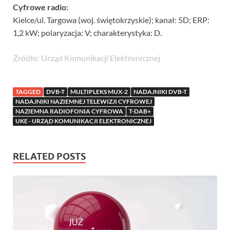
Cyfrowe radio:
Kielce/ul. Targowa (woj. świętokrzyskie); kanał: 5D; ERP:
1,2 kW; polaryzacja: V; charakterystyka: D.
Źródło: Urząd Komunikacji Elektronicznej
TAGGED
DVB-T
MULTIPLEKS MUX-2
NADAJNIKI DVB-T
NADAJNIKI NAZIEMNEJ TELEWIZJI CYFROWEJ
NAZIEMNA RADIOFONIA CYFROWA
T-DAB+
UKE - URZĄD KOMUNIKACJI ELEKTRONICZNEJ
RELATED POSTS