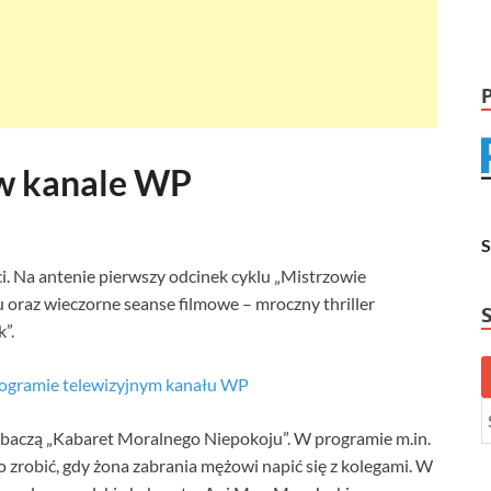
w kanale WP
 Na antenie pierwszy odcinek cyklu „Mistrzowie
oraz wieczorne seanse filmowe – mroczny thriller
”.
rogramie telewizyjnym kanału WP
zobaczą „Kabaret Moralnego Niepokoju”. W programie m.in.
 co zrobić, gdy żona zabrania mężowi napić się z kolegami. W