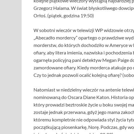
kolejne piątkowe wieczory wystąpią najbardziej 
Grzegorz Halama. W świat błyskotliwego dowcipu
Orłoś. (piątek, godzina 19:50)
W sobotni wieczór w telewizji WP widzowie otrzy
„Abecadło mordercy” opartego o prawdziwe wydar
morderstw, do których dochodziło w Ameryce w l
ofiary, aby litera imienia, nazwiska i pochodzeni
ogarnęła policyjną pani detektyw Megan Paige do
zamordowane ofiary. Kiedy morderca atakuje po raz
Czy to jednak pozwoli ocalić kolejną ofiarę? (sob
Natomiast w niedzielny wieczór na antenie telew
nominowaną do Oscara Diane Katon. Historia opo
który prowadzi beztroskie życie u boku swojej mam
zostaje jednak przerwana, gdyż jego mama zakoch
któremu kompletnie nie odpowiada styl życia t
początkującą piosenkarkę, Norę. Podczas, gdy woj