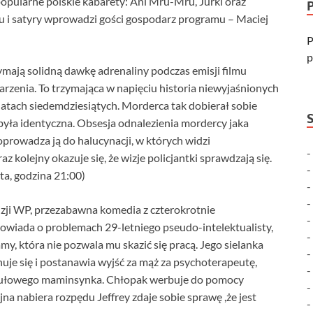
popularne polskie kabarety: Ani Mru-Mru, Jurki oraz
 i satyry wprowadzi gości gospodarz programu – Maciej
P
p
mają solidną dawkę adrenaliny podczas emisji filmu
zenia. To trzymająca w napięciu historia niewyjaśnionych
atach siedemdziesiątych. Morderca tak dobierał sobie
a była identyczna. Obsesja odnalezienia mordercy jaka
prowadza ją do halucynacji, w których widzi
 kolejny okazuje się, że wizje policjantki sprawdzają się.
ota, godzina 21:00)
izji WP, przezabawna komedia z czterokrotnie
wiada o problemach 29-letniego pseudo-intelektualisty,
y, która nie pozwala mu skazić się pracą. Jego sielanka
uje się i postanawia wyjść za mąż za psychoterapeutę,
ytułowego maminsynka. Chłopak werbuje do pomocy
na nabiera rozpędu Jeffrey zdaje sobie sprawę ,że jest