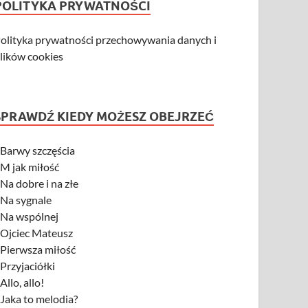
POLITYKA PRYWATNOŚCI
olityka prywatności przechowywania danych i
lików cookies
SPRAWDŹ KIEDY MOŻESZ OBEJRZEĆ
-
Barwy szczęścia
-
M jak miłość
-
Na dobre i na złe
-
Na sygnale
-
Na wspólnej
-
Ojciec Mateusz
-
Pierwsza miłość
-
Przyjaciółki
-
Allo, allo!
-
Jaka to melodia?