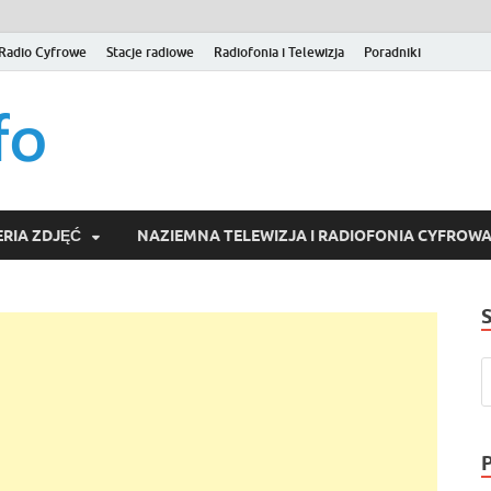
Radio Cyfrowe
Stacje radiowe
Radiofonia i Telewizja
Poradniki
naziemna.info – Telew
Niezależny portal medialny poświęcony Naziemnej Telewizji Cy
serwisom wideo na życzenie (VOD).
Wideo online, VOD
RIA ZDJĘĆ
NAZIEMNA TELEWIZJA I RADIOFONIA CYFROW