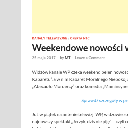
KANAŁY TELEWIZYJNE
/
OFERTA NTC
Weekendowe nowości 
25 maja 2017
-
by
MT
-
Leave a Comment
Widzów kanale WP czeka weekend pełen nowości.
Kabaretu”, a w nim Kabaret Moralnego Niepokoju 
„Abecadło Mordercy” oraz komedia „Maminsynek
Sprawdź szczegóły w p
Już w piątek na antenie telewizji WP, widzowie 
najnowszy spektakl „Jerzyk, dziś nie piję” – czyli