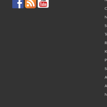
O
N
S
T
R
K
P
S
A
A
N