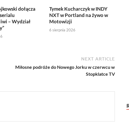
jkowski dołącza
Tymek Kucharczyk w INDY
serialu
NXT w Portland na żywo w
iwi – Wydział
Motowizji
y”
6 sierpnia 2026
26
NEXT ARTICLE
Miłosne podróże do Nowego Jorku w czerwcu w
Stopklatce TV