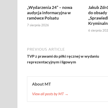
„Wydarzenia 24” – nowa
Jakub Zdró
audycja informacyjna w
do obsady 
ramówce Polsatu
„Sprawiedl
Kryminaln
7 sierpnia 2026
6 sierpnia 20
PREVIOUS ARTICLE
TVP z prawami do piłki ręcznej w wydaniu
reprezentacyjnym i ligowym
About MT
View all posts by MT →