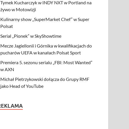
Tymek Kucharczyk w INDY NXT w Portland na
żywo w Motowizji
Kulinarny show „SuperMarket Chef” w Super
Polsat
Serial „Pionek” w SkyShowtime
Mecze Jagiellonii i Górnika w kwalifikacjach do
pucharów UEFA w kanałach Polsat Sport
Premiera 5. sezonu serialu „FBI: Most Wanted”
w AXN
Michał Pietrzykowski dołącza do Grupy RMF
jako Head of YouTube
REKLAMA