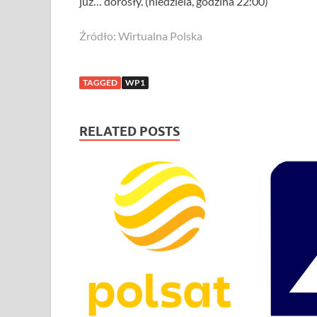
już… dorosły. (niedziela, godzina 22:00)
Źródło: Wirtualna Polska
TAGGED
WP1
RELATED POSTS