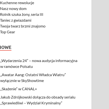
-
Kuchenne rewolucje
-
Nasz nowy dom
-
Rolnik szuka żony, seria III
-
Taniec z gwiazdami
-
Twoja twarz brzmi znajomo
-
Top Gear
NOWE
„Wydarzenia 24” – nowa audycja informacyjna
w ramówce Polsatu
„Awatar Aang: Ostatni Władca Wiatru”
wyłącznie w SkyShowtime
„Skażenie” w CANAL+
Jakub Zdrójkowski dołącza do obsady serialu
„Sprawiedliwi – Wydział Kryminalny”