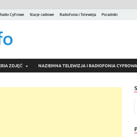
Radio Cyfrowe
Stacje radiowe
Radiofonia i Telewizja
Poradniki
naziemna.info – Telew
Niezależny portal medialny poświęcony Naziemnej Telewizji Cy
serwisom wideo na życzenie (VOD).
Wideo online, VOD
RIA ZDJĘĆ
NAZIEMNA TELEWIZJA I RADIOFONIA CYFROW