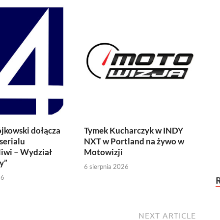
jkowski dołącza
Tymek Kucharczyk w INDY
serialu
NXT w Portland na żywo w
iwi – Wydział
Motowizji
y”
6 sierpnia 2026
26
NEXT ARTICLE