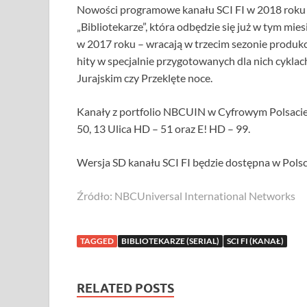
Nowości programowe kanału SCI FI w 2018 roku 
„Bibliotekarze”, która odbędzie się już w tym mie
w 2017 roku – wracają w trzecim sezonie produkc
hity w specjalnie przygotowanych dla nich cykla
Jurajskim czy Przeklęte noce.
Kanały z portfolio NBCUIN w Cyfrowym Polsacie 
50, 13 Ulica HD – 51 oraz E! HD – 99.
Wersja SD kanału SCI FI będzie dostępna w Polsc
Źródło: NBCUniversal International Networks
TAGGED
BIBLIOTEKARZE (SERIAL)
SCI FI (KANAŁ)
RELATED POSTS