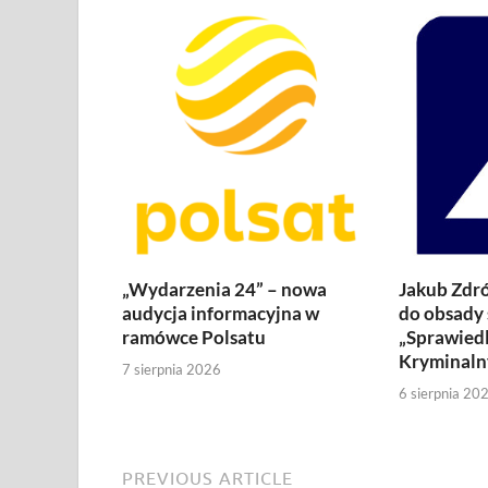
„Wydarzenia 24” – nowa
Jakub Zdró
audycja informacyjna w
do obsady 
ramówce Polsatu
„Sprawiedl
Kryminaln
7 sierpnia 2026
6 sierpnia 20
PREVIOUS ARTICLE