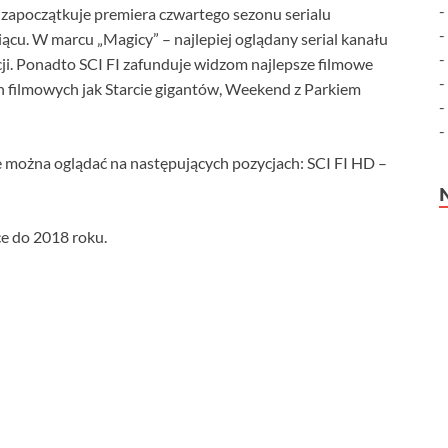
zapoczątkuje premiera czwartego sezonu serialu
siącu. W marcu „Magicy” – najlepiej oglądany serial kanału
ji. Ponadto SCI FI zafunduje widzom najlepsze filmowe
ch filmowych jak Starcie gigantów, Weekend z Parkiem
można oglądać na następujących pozycjach: SCI FI HD –
e do 2018 roku.