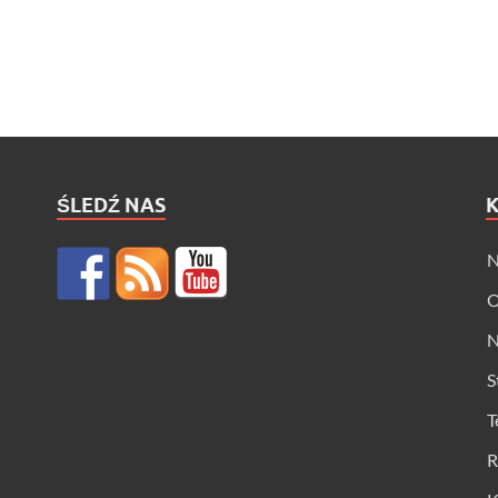
ŚLEDŹ NAS
N
O
N
S
T
R