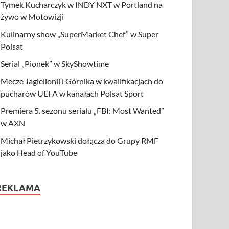
Tymek Kucharczyk w INDY NXT w Portland na
żywo w Motowizji
Kulinarny show „SuperMarket Chef” w Super
Polsat
Serial „Pionek” w SkyShowtime
Mecze Jagiellonii i Górnika w kwalifikacjach do
pucharów UEFA w kanałach Polsat Sport
Premiera 5. sezonu serialu „FBI: Most Wanted”
w AXN
Michał Pietrzykowski dołącza do Grupy RMF
jako Head of YouTube
REKLAMA