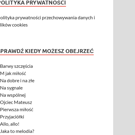
POLITYKA PRYWATNOŚCI
olityka prywatności przechowywania danych i
lików cookies
SPRAWDŹ KIEDY MOŻESZ OBEJRZEĆ
-
Barwy szczęścia
-
M jak miłość
-
Na dobre i na złe
-
Na sygnale
-
Na wspólnej
-
Ojciec Mateusz
-
Pierwsza miłość
-
Przyjaciółki
-
Allo, allo!
-
Jaka to melodia?