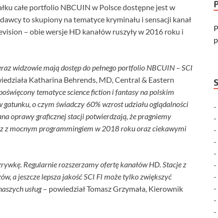
iałku całe portfolio NBCUIN w Polsce dostępne jest w
nadawcy to skupiony na tematyce kryminału i sensacji kanał
P
evision – obie wersje HD kanałów ruszyły w 2016 roku i
p
eraz widzowie mają dostęp do pełnego portfolio NBCUIN – SCI
iedziała Katharina Behrends, MD, Central & Eastern
poświęcony tematyce science fiction i fantasy na polskim
w gatunku, o czym świadczy 60% wzrost udziału oglądalności
na oprawy graficznej stacji potwierdzają, że pragniemy
raz z mocnym programmingiem w 2018 roku oraz ciekawymi
rywkę. Regularnie rozszerzamy ofertę kanałów HD. Stacje z
ów, a jeszcze lepsza jakość SCI FI może tylko zwiększyć
naszych usług
– powiedział Tomasz Grzymała, Kierownik