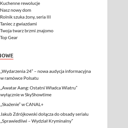
-
Kuchenne rewolucje
-
Nasz nowy dom
-
Rolnik szuka żony, seria III
-
Taniec z gwiazdami
-
Twoja twarz brzmi znajomo
-
Top Gear
NOWE
„Wydarzenia 24” – nowa audycja informacyjna
w ramówce Polsatu
„Awatar Aang: Ostatni Władca Wiatru”
wyłącznie w SkyShowtime
„Skażenie” w CANAL+
Jakub Zdrójkowski dołącza do obsady serialu
„Sprawiedliwi – Wydział Kryminalny”