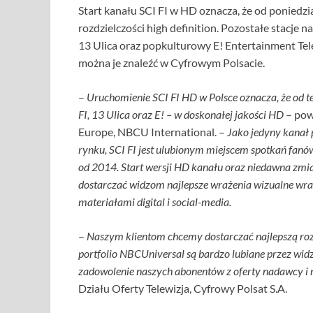
Start kanału SCI FI w HD oznacza, że od poniedz
rozdzielczości high definition. Pozostałe stacje 
13 Ulica oraz popkulturowy E! Entertainment Tel
można je znaleźć w Cyfrowym Polsacie.
–
Uruchomienie SCI FI HD w Polsce oznacza, że od t
FI, 13 Ulica oraz E! – w doskonałej jakości HD
– pow
Europe, NBCU International. –
Jako jedyny kanał 
rynku, SCI FI jest ulubionym miejscem spotkań fanó
od 2014. Start wersji HD kanału oraz niedawna zmia
dostarczać widzom najlepsze wrażenia wizualne w
materiałami digital i social-media.
–
Naszym klientom chcemy dostarczać najlepszą roz
portfolio NBCUniversal są bardzo lubiane przez widz
zadowolenie naszych abonentów z oferty nadawcy i 
Działu Oferty Telewizja, Cyfrowy Polsat S.A.