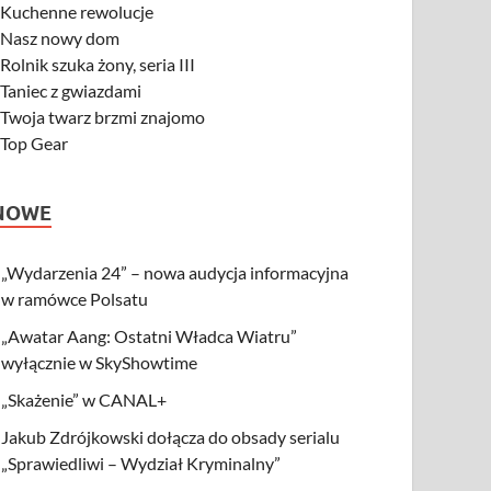
-
Kuchenne rewolucje
-
Nasz nowy dom
-
Rolnik szuka żony, seria III
-
Taniec z gwiazdami
-
Twoja twarz brzmi znajomo
-
Top Gear
NOWE
„Wydarzenia 24” – nowa audycja informacyjna
w ramówce Polsatu
„Awatar Aang: Ostatni Władca Wiatru”
wyłącznie w SkyShowtime
„Skażenie” w CANAL+
Jakub Zdrójkowski dołącza do obsady serialu
„Sprawiedliwi – Wydział Kryminalny”