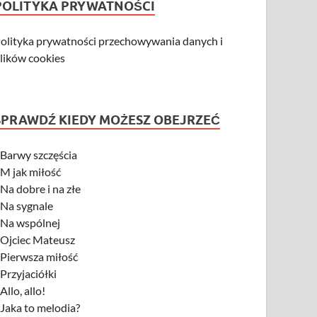
POLITYKA PRYWATNOŚCI
olityka prywatności przechowywania danych i
lików cookies
SPRAWDŹ KIEDY MOŻESZ OBEJRZEĆ
-
Barwy szczęścia
-
M jak miłość
-
Na dobre i na złe
-
Na sygnale
-
Na wspólnej
-
Ojciec Mateusz
-
Pierwsza miłość
-
Przyjaciółki
-
Allo, allo!
-
Jaka to melodia?