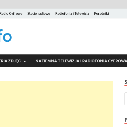
Radio Cyfrowe
Stacje radiowe
Radiofonia i Telewizja
Poradniki
naziemna.info – Telew
Niezależny portal medialny poświęcony Naziemnej Telewizji Cy
serwisom wideo na życzenie (VOD).
Wideo online, VOD
RIA ZDJĘĆ
NAZIEMNA TELEWIZJA I RADIOFONIA CYFROW