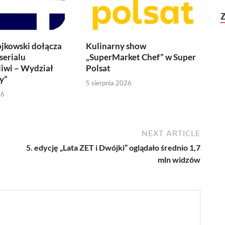
jkowski dołącza
Kulinarny show
serialu
„SuperMarket Chef” w Super
iwi – Wydział
Polsat
y”
5 sierpnia 2026
26
NEXT ARTICLE
5. edycję „Lata ZET i Dwójki” oglądało średnio 1,7
mln widzów