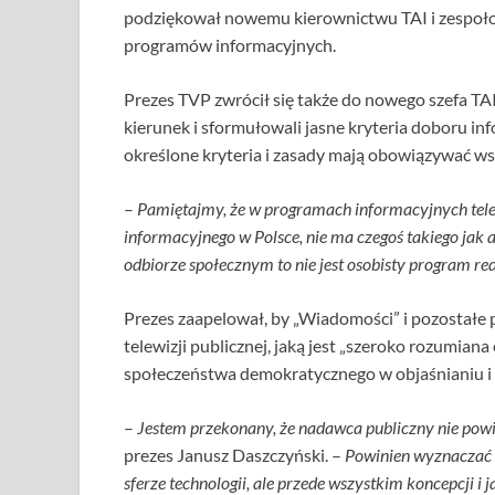
podziękował nowemu kierownictwu TAI i zespoło
programów informacyjnych.
Prezes TVP zwrócił się także do nowego szefa TAI
kierunek i sformułowali jasne kryteria doboru inf
określone kryteria i zasady mają obowiązywać w
–
Pamiętajmy, że w programach informacyjnych tele
informacyjnego w Polsce, nie ma czegoś takiego jak 
odbiorze społecznym to nie jest osobisty program r
Prezes zaapelował, by „Wiadomości” i pozostałe
telewizji publicznej, jaką jest „szeroko rozumi
społeczeństwa demokratycznego w objaśnianiu i 
–
Jestem przekonany, że nadawca publiczny nie powi
prezes Janusz Daszczyński. –
Powinien wyznaczać w
sferze technologii, ale przede wszystkim koncepcji i