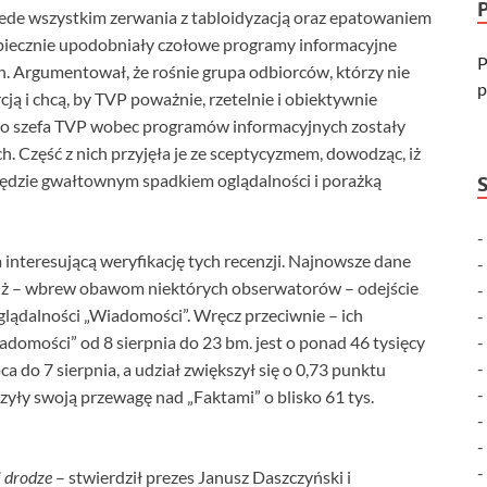
zede wszystkim zerwania z tabloidyzacją oraz epatowaniem
ezpiecznie upodobniały czołowe programy informacyjne
P
ch. Argumentował, że rośnie grupa odbiorców, którzy nie
p
cją i chcą, by TVP poważnie, rzetelnie i obiektywnie
o szefa TVP wobec programów informacyjnych zostały
 Część z nich przyjęła je ze sceptycyzmem, dowodząc, iż
będzie gwałtownym spadkiem oglądalności i porażką
interesującą weryfikację tych recenzji. Najnowsze dane
 iż – wbrew obawom niektórych obserwatorów – odejście
oglądalności „Wiadomości”. Wręcz przeciwnie – ich
domości” od 8 sierpnia do 23 bm. jest o ponad 46 tysięcy
ca do 7 sierpnia, a udział zwiększył się o 0,73 punktu
ły swoją przewagę nad „Faktami” o blisko 61 tys.
j drodze
– stwierdził prezes Janusz Daszczyński i