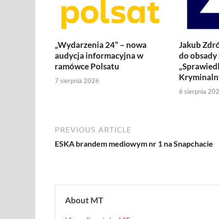
„Wydarzenia 24” – nowa
Jakub Zdró
audycja informacyjna w
do obsady 
ramówce Polsatu
„Sprawiedl
Kryminaln
7 sierpnia 2026
6 sierpnia 20
PREVIOUS ARTICLE
ESKA brandem mediowym nr 1 na Snapchacie
About MT