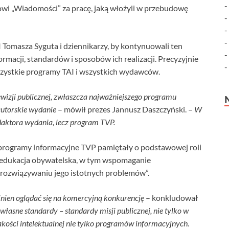
wi „Wiadomości” za pracę, jaką włożyli w przebudowę
 Tomasza Syguta i dziennikarzy, by kontynuowali ten
ormacji, standardów i sposobów ich realizacji. Precyzyjnie
szystkie programy TAI i wszystkich wydawców.
wizji publicznej, zwłaszcza najważniejszego programu
autorskie wydanie
– mówił prezes Jannusz Daszczyński. –
W
edaktora wydania, lecz program TVP.
 programy informacyjne TVP pamiętały o podstawowej roli
ana edukacja obywatelska, w tym wspomaganie
rozwiązywaniu jego istotnych problemów”.
nien oglądać się na komercyjną konkurencję
– konkludował
łasne standardy – standardy misji publicznej, nie tylko w
 jakości intelektualnej nie tylko programów informacyjnych.