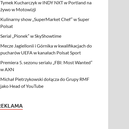
Tymek Kucharczyk w INDY NXT w Portland na
żywo w Motowizji
Kulinarny show „SuperMarket Chef” w Super
Polsat
Serial „Pionek” w SkyShowtime
Mecze Jagiellonii i Górnika w kwalifikacjach do
pucharów UEFA w kanałach Polsat Sport
Premiera 5. sezonu serialu „FBI: Most Wanted”
w AXN
Michał Pietrzykowski dołącza do Grupy RMF
jako Head of YouTube
REKLAMA