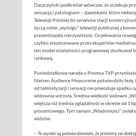
Daszczyński podkreślał wówczas, że oczekuje pr
sensacją i patologiami – zjawiskami, które nieb
Telewizji Polskiej do serwisów stacji komercyjny
życzą sobie „wyścigu” telewizji publicznej z komer
prezentowała rzeczywistość. Oczekiwania noweg
szybko zrecenzowane przez ekspertów medialnych.
ten model działalności programowej skutkował 
rynkową.
Poniedziałkowa narada u Prezesa TVP przyniosła 
Nielsen Audience Measureme potwierdziły tezę,
od tabloidyzacji i sensacji nie powoduje spadku 
widownia wzrosła. Średnia wielkość widowni „Wia
większa niż średnia oglądalność w okresie od 1 lip
procentowego. Tym samym „Wiadomości” zwiększy
widzów.
–
Te wyniki są potwierdzeniem, że jesteśmy na dobre