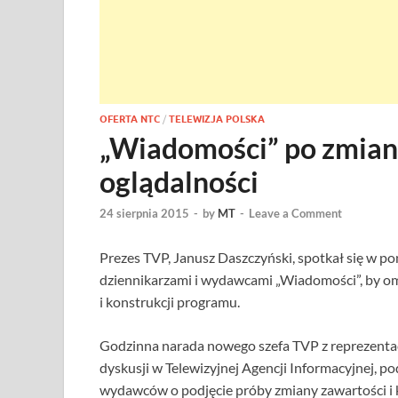
OFERTA NTC
/
TELEWIZJA POLSKA
„Wiadomości” po zmian
oglądalności
24 sierpnia 2015
-
by
MT
-
Leave a Comment
Prezes TVP, Janusz Daszczyński, spotkał się w po
dziennikarzami i wydawcami „Wiadomości”, by om
i konstrukcji programu.
Godzinna narada nowego szefa TVP z reprezentac
dyskusji w Telewizyjnej Agencji Informacyjnej, po
wydawców o podjęcie próby zmiany zawartości i 