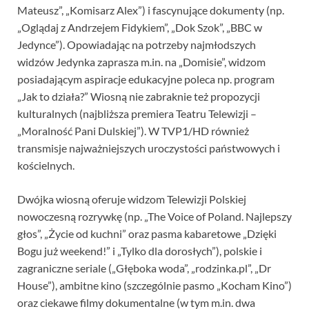
Mateusz”, „Komisarz Alex”) i fascynujące dokumenty (np.
„Oglądaj z Andrzejem Fidykiem”, „Dok Szok”, „BBC w
Jedynce”). Opowiadając na potrzeby najmłodszych
widzów Jedynka zaprasza m.in. na „Domisie”, widzom
posiadającym aspiracje edukacyjne poleca np. program
„Jak to działa?” Wiosną nie zabraknie też propozycji
kulturalnych (najbliższa premiera Teatru Telewizji –
„Moralność Pani Dulskiej”). W TVP1/HD również
transmisje najważniejszych uroczystości państwowych i
kościelnych.
Dwójka wiosną oferuje widzom Telewizji Polskiej
nowoczesną rozrywkę (np. „The Voice of Poland. Najlepszy
głos”, „Życie od kuchni” oraz pasma kabaretowe „Dzięki
Bogu już weekend!” i „Tylko dla dorosłych”), polskie i
zagraniczne seriale („Głęboka woda”, „rodzinka.pl”, „Dr
House”), ambitne kino (szczególnie pasmo „Kocham Kino”)
oraz ciekawe filmy dokumentalne (w tym m.in. dwa