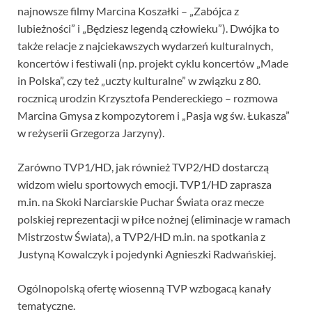
najnowsze filmy Marcina Koszałki – „Zabójca z
lubieżności” i „Będziesz legendą człowieku”). Dwójka to
także relacje z najciekawszych wydarzeń kulturalnych,
koncertów i festiwali (np. projekt cyklu koncertów „Made
in Polska”, czy też „uczty kulturalne” w związku z 80.
rocznicą urodzin Krzysztofa Pendereckiego – rozmowa
Marcina Gmysa z kompozytorem i „Pasja wg św. Łukasza”
w reżyserii Grzegorza Jarzyny).
Zarówno TVP1/HD, jak również TVP2/HD dostarczą
widzom wielu sportowych emocji. TVP1/HD zaprasza
m.in. na Skoki Narciarskie Puchar Świata oraz mecze
polskiej reprezentacji w piłce nożnej (eliminacje w ramach
Mistrzostw Świata), a TVP2/HD m.in. na spotkania z
Justyną Kowalczyk i pojedynki Agnieszki Radwańskiej.
Ogólnopolską ofertę wiosenną TVP wzbogacą kanały
tematyczne.