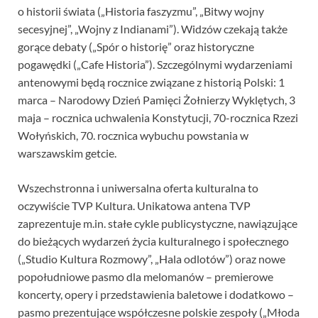
o historii świata („Historia faszyzmu”, „Bitwy wojny
secesyjnej”, „Wojny z Indianami”). Widzów czekają także
gorące debaty („Spór o historię” oraz historyczne
pogawędki („Cafe Historia”). Szczególnymi wydarzeniami
antenowymi będą rocznice związane z historią Polski: 1
marca – Narodowy Dzień Pamięci Żołnierzy Wyklętych, 3
maja – rocznica uchwalenia Konstytucji, 70-rocznica Rzezi
Wołyńskich, 70. rocznica wybuchu powstania w
warszawskim getcie.
Wszechstronna i uniwersalna oferta kulturalna to
oczywiście TVP Kultura. Unikatowa antena TVP
zaprezentuje m.in. stałe cykle publicystyczne, nawiązujące
do bieżących wydarzeń życia kulturalnego i społecznego
(„Studio Kultura Rozmowy”, „Hala odlotów”) oraz nowe
popołudniowe pasmo dla melomanów – premierowe
koncerty, opery i przedstawienia baletowe i dodatkowo –
pasmo prezentujące współczesne polskie zespoły („Młoda