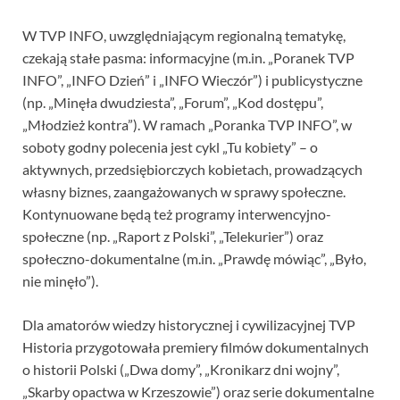
W TVP INFO, uwzględniającym regionalną tematykę,
czekają stałe pasma: informacyjne (m.in. „Poranek TVP
INFO”, „INFO Dzień” i „INFO Wieczór”) i publicystyczne
(np. „Minęła dwudziesta”, „Forum”, „Kod dostępu”,
„Młodzież kontra”). W ramach „Poranka TVP INFO”, w
soboty godny polecenia jest cykl „Tu kobiety” – o
aktywnych, przedsiębiorczych kobietach, prowadzących
własny biznes, zaangażowanych w sprawy społeczne.
Kontynuowane będą też programy interwencyjno-
społeczne (np. „Raport z Polski”, „Telekurier”) oraz
społeczno-dokumentalne (m.in. „Prawdę mówiąc”, „Było,
nie minęło”).
Dla amatorów wiedzy historycznej i cywilizacyjnej TVP
Historia przygotowała premiery filmów dokumentalnych
o historii Polski („Dwa domy”, „Kronikarz dni wojny”,
„Skarby opactwa w Krzeszowie”) oraz serie dokumentalne