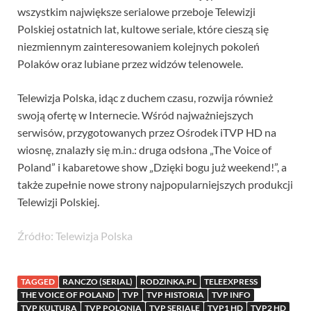
wszystkim największe serialowe przeboje Telewizji
Polskiej ostatnich lat, kultowe seriale, które cieszą się
niezmiennym zainteresowaniem kolejnych pokoleń
Polaków oraz lubiane przez widzów telenowele.
Telewizja Polska, idąc z duchem czasu, rozwija również
swoją ofertę w Internecie. Wśród najważniejszych
serwisów, przygotowanych przez Ośrodek iTVP HD na
wiosnę, znalazły się m.in.: druga odsłona „The Voice of
Poland” i kabaretowe show „Dzięki bogu już weekend!”, a
także zupełnie nowe strony najpopularniejszych produkcji
Telewizji Polskiej.
Źródło: Telewizja Polska
TAGGED
RANCZO (SERIAL)
RODZINKA.PL
TELEEXPRESS
THE VOICE OF POLAND
TVP
TVP HISTORIA
TVP INFO
TVP KULTURA
TVP POLONIA
TVP SERIALE
TVP1 HD
TVP2 HD