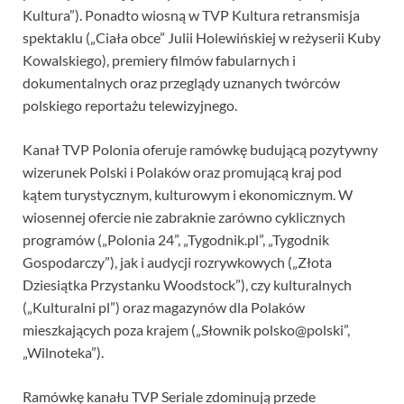
Kultura”). Ponadto wiosną w TVP Kultura retransmisja
spektaklu („Ciała obce” Julii Holewińskiej w reżyserii Kuby
Kowalskiego), premiery filmów fabularnych i
dokumentalnych oraz przeglądy uznanych twórców
polskiego reportażu telewizyjnego.
Kanał TVP Polonia oferuje ramówkę budującą pozytywny
wizerunek Polski i Polaków oraz promującą kraj pod
kątem turystycznym, kulturowym i ekonomicznym. W
wiosennej ofercie nie zabraknie zarówno cyklicznych
programów („Polonia 24”, „Tygodnik.pl”, „Tygodnik
Gospodarczy”), jak i audycji rozrywkowych („Złota
Dziesiątka Przystanku Woodstock”), czy kulturalnych
(„Kulturalni pl”) oraz magazynów dla Polaków
mieszkających poza krajem („Słownik polsko@polski”,
„Wilnoteka”).
Ramówkę kanału TVP Seriale zdominują przede