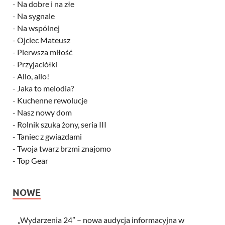
-
Na dobre i na złe
-
Na sygnale
-
Na wspólnej
-
Ojciec Mateusz
-
Pierwsza miłość
-
Przyjaciółki
-
Allo, allo!
-
Jaka to melodia?
-
Kuchenne rewolucje
-
Nasz nowy dom
-
Rolnik szuka żony, seria III
-
Taniec z gwiazdami
-
Twoja twarz brzmi znajomo
-
Top Gear
NOWE
„Wydarzenia 24” – nowa audycja informacyjna w