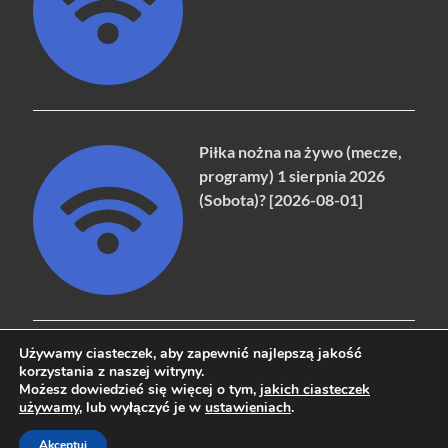
Piłka nożna na żywo (mecze,
programy) 1 sierpnia 2026
(Sobota)? [2026-08-01]
Używamy ciasteczek, aby zapewnić najlepszą jakość
korzystania z naszej witryny.
Możesz dowiedzieć się więcej o tym,
jakich ciasteczek
Copyright © 2026
naziemna.info - Telewizja cyfrowa, Radio,
używamy
, lub wyłączyć je w
ustawieniach
.
Wideo online, VOD
.
Akceptuj