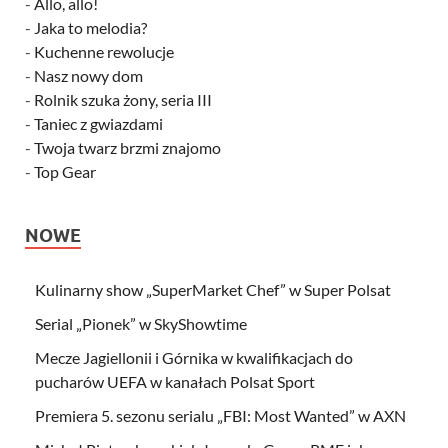
-
Allo, allo!
-
Jaka to melodia?
-
Kuchenne rewolucje
-
Nasz nowy dom
-
Rolnik szuka żony, seria III
-
Taniec z gwiazdami
-
Twoja twarz brzmi znajomo
-
Top Gear
NOWE
Kulinarny show „SuperMarket Chef” w Super Polsat
Serial „Pionek” w SkyShowtime
Mecze Jagiellonii i Górnika w kwalifikacjach do
pucharów UEFA w kanałach Polsat Sport
Premiera 5. sezonu serialu „FBI: Most Wanted” w AXN