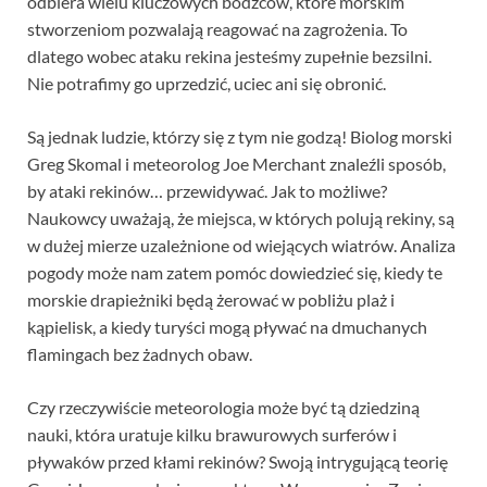
odbiera wielu kluczowych bodźców, które morskim
stworzeniom pozwalają reagować na zagrożenia. To
dlatego wobec ataku rekina jesteśmy zupełnie bezsilni.
Nie potrafimy go uprzedzić, uciec ani się obronić.
Są jednak ludzie, którzy się z tym nie godzą! Biolog morski
Greg Skomal i meteorolog Joe Merchant znaleźli sposób,
by ataki rekinów… przewidywać. Jak to możliwe?
Naukowcy uważają, że miejsca, w których polują rekiny, są
w dużej mierze uzależnione od wiejących wiatrów. Analiza
pogody może nam zatem pomóc dowiedzieć się, kiedy te
morskie drapieżniki będą żerować w pobliżu plaż i
kąpielisk, a kiedy turyści mogą pływać na dmuchanych
flamingach bez żadnych obaw.
Czy rzeczywiście meteorologia może być tą dziedziną
nauki, która uratuje kilku brawurowych surferów i
pływaków przed kłami rekinów? Swoją intrygującą teorię