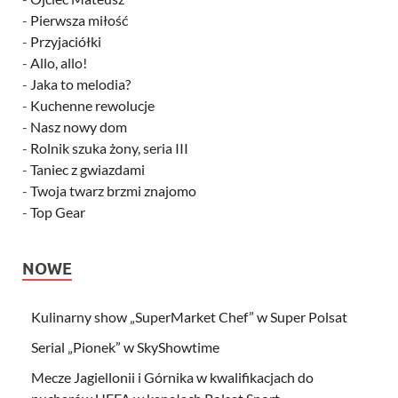
-
Pierwsza miłość
-
Przyjaciółki
-
Allo, allo!
-
Jaka to melodia?
-
Kuchenne rewolucje
-
Nasz nowy dom
-
Rolnik szuka żony, seria III
-
Taniec z gwiazdami
-
Twoja twarz brzmi znajomo
-
Top Gear
NOWE
Kulinarny show „SuperMarket Chef” w Super Polsat
Serial „Pionek” w SkyShowtime
Mecze Jagiellonii i Górnika w kwalifikacjach do