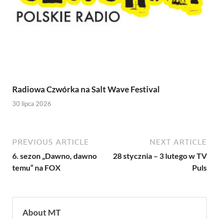
Radiowa Czwórka na Salt Wave Festival
30 lipca 2026
PREVIOUS ARTICLE
NEXT ARTICLE
6. sezon „Dawno, dawno
28 stycznia – 3 lutego w TV
temu” na FOX
Puls
About MT