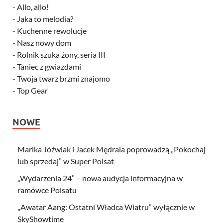
-
Allo, allo!
-
Jaka to melodia?
-
Kuchenne rewolucje
-
Nasz nowy dom
-
Rolnik szuka żony, seria III
-
Taniec z gwiazdami
-
Twoja twarz brzmi znajomo
-
Top Gear
NOWE
Marika Jóźwiak i Jacek Mędrala poprowadzą „Pokochaj
lub sprzedaj” w Super Polsat
„Wydarzenia 24” – nowa audycja informacyjna w
ramówce Polsatu
„Awatar Aang: Ostatni Władca Wiatru” wyłącznie w
SkyShowtime