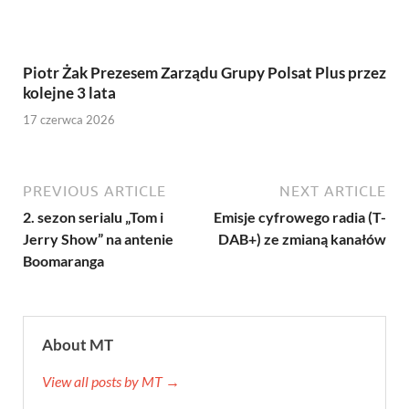
Piotr Żak Prezesem Zarządu Grupy Polsat Plus przez
kolejne 3 lata
17 czerwca 2026
PREVIOUS ARTICLE
NEXT ARTICLE
2. sezon serialu „Tom i
Emisje cyfrowego radia (T-
Jerry Show” na antenie
DAB+) ze zmianą kanałów
Boomaranga
About MT
View all posts by MT →