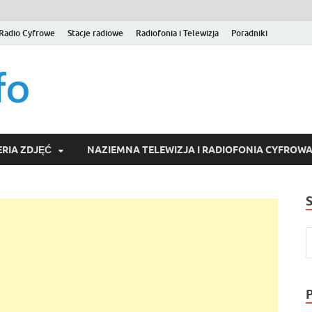
Radio Cyfrowe
Stacje radiowe
Radiofonia i Telewizja
Poradniki
naziemna.info – Telew
Niezależny portal medialny poświęcony Naziemnej Telewizji Cy
serwisom wideo na życzenie (VOD).
Wideo online, VOD
RIA ZDJĘĆ
NAZIEMNA TELEWIZJA I RADIOFONIA CYFROW