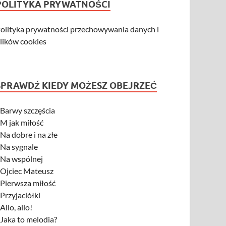
POLITYKA PRYWATNOŚCI
olityka prywatności przechowywania danych i
lików cookies
SPRAWDŹ KIEDY MOŻESZ OBEJRZEĆ
-
Barwy szczęścia
-
M jak miłość
-
Na dobre i na złe
-
Na sygnale
-
Na wspólnej
-
Ojciec Mateusz
-
Pierwsza miłość
-
Przyjaciółki
-
Allo, allo!
-
Jaka to melodia?