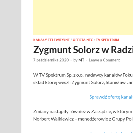
KANAŁY TELEWIZYJNE
/
OFERTA NTC
/
TV SPEKTRUM
Zygmunt Solorz w Radz
7 października 2020
-
by
MT
-
Leave a Comment
W TV Spektrum Sp. z o.o., nadawcy kanałów Fok
skład której weszli Zygmunt Solorz, Stanisław Ja
Sprawdź ofertę kan
Zmiany nastąpiły również w Zarządzie, w którym
Norbert Walkiewicz – menedżerowie z Grupy Pol