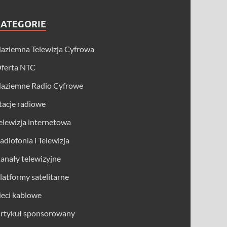
KATEGORIE
aziemna Telewizja Cyfrowa
ferta NTC
aziemne Radio Cyfrowe
tacje radiowe
elewizja internetowa
adiofonia i Telewizja
anały telewizyjne
latformy satelitarne
ieci kablowe
rtykuł sponsorowany