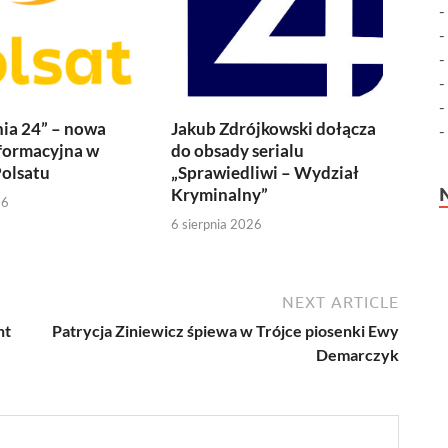
ia 24” – nowa
Jakub Zdrójkowski dołącza
formacyjna w
do obsady serialu
olsatu
„Sprawiedliwi – Wydział
Kryminalny”
26
6 sierpnia 2026
NEXT ARTICLE
nt
Patrycja Ziniewicz śpiewa w Trójce piosenki Ewy
Demarczyk