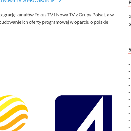
ału Nowa TV w PROGRAMIE TV
ntegrację kanałów Fokus TV i Nowa TV z Grupą Polsat, a w
P
 budowanie ich oferty programowej w oparciu o polskie
p