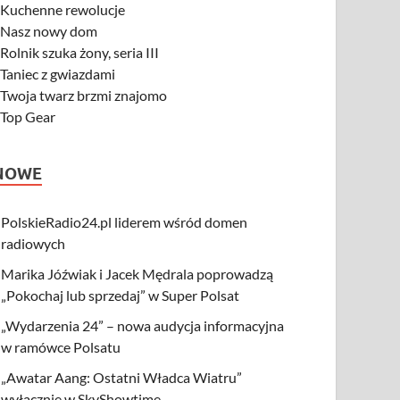
-
Kuchenne rewolucje
-
Nasz nowy dom
-
Rolnik szuka żony, seria III
-
Taniec z gwiazdami
-
Twoja twarz brzmi znajomo
-
Top Gear
NOWE
PolskieRadio24.pl liderem wśród domen
radiowych
Marika Jóźwiak i Jacek Mędrala poprowadzą
„Pokochaj lub sprzedaj” w Super Polsat
„Wydarzenia 24” – nowa audycja informacyjna
w ramówce Polsatu
„Awatar Aang: Ostatni Władca Wiatru”
wyłącznie w SkyShowtime