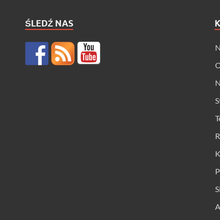
ŚLEDŹ NAS
N
O
N
S
T
R
K
P
S
A