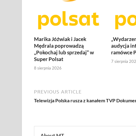
Marika Jóźwiak i Jacek
„Wydarzen
Mędrala poprowadzą
audycja in
„Pokochaj lub sprzedaj” w
ramówce P
Super Polsat
7 sierpnia 20
8 sierpnia 2026
PREVIOUS ARTICLE
Telewizja Polska rusza z kanałem TVP Dokume
About MT