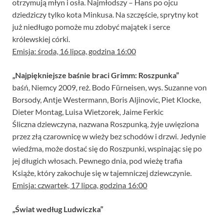
otrzymują młyn i osła. Najmłodszy – Hans po ojcu
dziedziczy tylko kota Minkusa. Na szczęście, sprytny kot
już niedługo pomoże mu zdobyć majątek i serce
królewskiej córki.
Emisja: środa, 16 lipca, godzina 16:00
„Najpiękniejsze baśnie braci Grimm: Roszpunka”
baśń, Niemcy 2009, reż. Bodo Fürneisen, wys. Suzanne von
Borsody, Antje Westermann, Boris Aljinovic, Piet Klocke,
Dieter Montag, Luisa Wietzorek, Jaime Ferkic
Śliczna dziewczyna, nazwana Roszpunką, żyje uwięziona
przez złą czarownicę w wieży bez schodów i drzwi. Jedynie
wiedźma, może dostać się do Roszpunki, wspinając się po
jej długich włosach. Pewnego dnia, pod wieżę trafia
Książe, który zakochuje się w tajemniczej dziewczynie.
Emisja: czwartek, 17 lipca, godzina 16:00
„Świat według Ludwiczka”