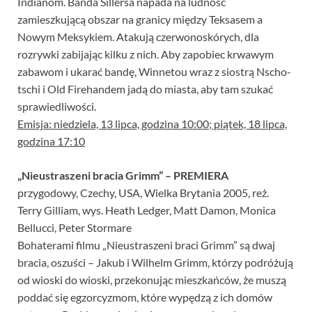
Indianom. Banda Sillersa napada na ludność
zamieszkującą obszar na granicy między Teksasem a
Nowym Meksykiem. Atakują czerwonoskórych, dla
rozrywki zabijając kilku z nich. Aby zapobiec krwawym
zabawom i ukarać bandę, Winnetou wraz z siostrą Nscho-
tschi i Old Firehandem jadą do miasta, aby tam szukać
sprawiedliwości.
Emisja: niedziela, 13 lipca, godzina 10:00; piątek, 18 lipca,
godzina 17:10
„Nieustraszeni bracia Grimm” – PREMIERA
przygodowy, Czechy, USA, Wielka Brytania 2005, reż.
Terry Gilliam, wys. Heath Ledger, Matt Damon, Monica
Bellucci, Peter Stormare
Bohaterami filmu „Nieustraszeni braci Grimm” są dwaj
bracia, oszuści – Jakub i Wilhelm Grimm, którzy podróżują
od wioski do wioski, przekonując mieszkańców, że muszą
poddać się egzorcyzmom, które wypędzą z ich domów