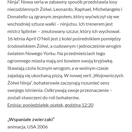
Ninja”. Nowa seria w zabawny sposób przedstawia losy
niecodziennych Żółwi. Leonardo, Raphael, Michelangelo i
Donatello są zgranym zespołem, który wyćwiczył się we
wschodniej sztuce walki – ninjutsu. Ich trenerem jest
mistrz Splinter – zmutowany szczur, który ich wychował.
16 letnia April O’Neil jest z kolei pośrednikiem pomiędzy
środowiskiem Żółwi, a cudownym i jednocześnie wrogim
światem Nowego Yorku. Na przedmieściach tego
ogromnego miasta mają oni bowiem swoją kryjówkę.
Stawiają czoła licznym wrogom, a w wolnym czasie
zajadają się ukochaną pizzą. W nowej serii „Wojowniczych
Żółwi Ninja”, bohaterowie zaczynają rozumieć sens
swojego istnienia. Odkrywają swoje przeznaczenie –
zostali stworzeni do roli bohaterów.
Emisja: poniedziałek-piątek, godzina 12:20
„Wspaniałe zwierzaki”
animacja, USA 2006