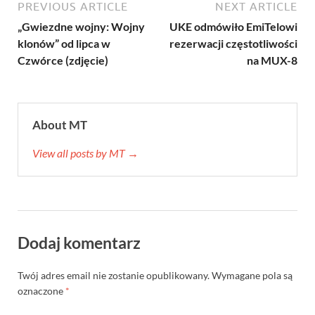
PREVIOUS ARTICLE
NEXT ARTICLE
„Gwiezdne wojny: Wojny
UKE odmówiło EmiTelowi
klonów” od lipca w
rezerwacji częstotliwości
Czwórce (zdjęcie)
na MUX-8
About MT
View all posts by MT →
Dodaj komentarz
Twój adres email nie zostanie opublikowany.
Wymagane pola są
oznaczone
*