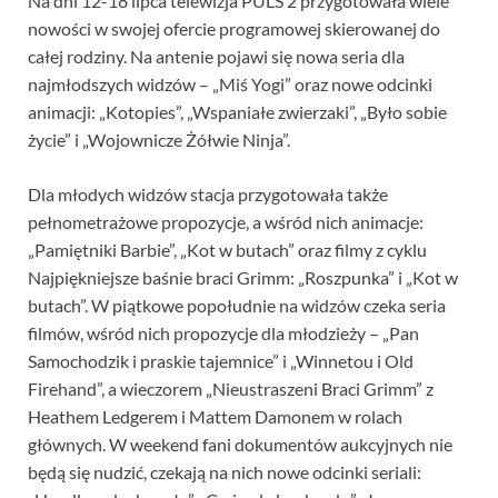
Na dni 12-18 lipca telewizja PULS 2 przygotowała wiele
nowości w swojej ofercie programowej skierowanej do
całej rodziny. Na antenie pojawi się nowa seria dla
najmłodszych widzów – „Miś Yogi” oraz nowe odcinki
animacji: „Kotopies”, „Wspaniałe zwierzaki”, „Było sobie
życie” i „Wojownicze Żółwie Ninja”.
Dla młodych widzów stacja przygotowała także
pełnometrażowe propozycje, a wśród nich animacje:
„Pamiętniki Barbie”, „Kot w butach” oraz filmy z cyklu
Najpiękniejsze baśnie braci Grimm: „Roszpunka” i „Kot w
butach”. W piątkowe popołudnie na widzów czeka seria
filmów, wśród nich propozycje dla młodzieży – „Pan
Samochodzik i praskie tajemnice” i „Winnetou i Old
Firehand”, a wieczorem „Nieustraszeni Braci Grimm” z
Heathem Ledgerem i Mattem Damonem w rolach
głównych. W weekend fani dokumentów aukcyjnych nie
będą się nudzić, czekają na nich nowe odcinki seriali: