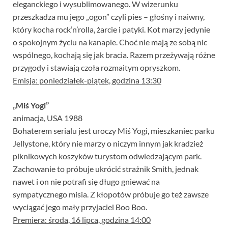
eleganckiego i wysublimowanego. W wizerunku
przeszkadza mu jego „ogon” czyli pies – głośny i naiwny,
który kocha rock’n’rolla, żarcie i patyki. Kot marzy jedynie
o spokojnym życiu na kanapie. Choć nie mają ze sobą nic
wspólnego, kochają się jak bracia. Razem przeżywają różne
przygody i stawiają czoła rozmaitym opryszkom.
Emisja: poniedziałek-piątek, godzina 13:30
„Miś Yogi”
animacja, USA 1988
Bohaterem serialu jest uroczy Miś Yogi, mieszkaniec parku
Jellystone, który nie marzy o niczym innym jak kradzież
piknikowych koszyków turystom odwiedzającym park.
Zachowanie to próbuje ukrócić strażnik Smith, jednak
nawet i on nie potrafi się długo gniewać na
sympatycznego misia. Z kłopotów próbuje go też zawsze
wyciągać jego mały przyjaciel Boo Boo.
Premiera: środa, 16 lipca, godzina 14:00