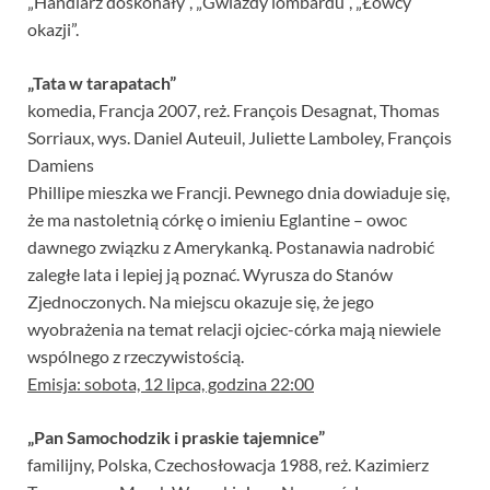
„Handlarz doskonały”, „Gwiazdy lombardu”, „Łowcy
okazji”.
„Tata w tarapatach”
komedia, Francja 2007, reż. François Desagnat, Thomas
Sorriaux, wys. Daniel Auteuil, Juliette Lamboley, François
Damiens
Phillipe mieszka we Francji. Pewnego dnia dowiaduje się,
że ma nastoletnią córkę o imieniu Eglantine – owoc
dawnego związku z Amerykanką. Postanawia nadrobić
zaległe lata i lepiej ją poznać. Wyrusza do Stanów
Zjednoczonych. Na miejscu okazuje się, że jego
wyobrażenia na temat relacji ojciec-córka mają niewiele
wspólnego z rzeczywistością.
Emisja: sobota, 12 lipca, godzina 22:00
„Pan Samochodzik i praskie tajemnice”
familijny, Polska, Czechosłowacja 1988, reż. Kazimierz