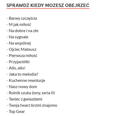
SPRAWDŹ KIEDY MOŻESZ OBEJRZEĆ
-
Barwy szczęścia
-
M jak miłość
-
Na dobre i na złe
-
Na sygnale
-
Na wspólnej
-
Ojciec Mateusz
-
Pierwsza miłość
-
Przyjaciółki
-
Allo, allo!
-
Jaka to melodia?
-
Kuchenne rewolucje
-
Nasz nowy dom
-
Rolnik szuka żony, seria III
-
Taniec z gwiazdami
-
Twoja twarz brzmi znajomo
-
Top Gear