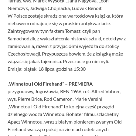
Tarnas, wys. Marek Wysocki, Jana Nagyová, Leon
Niemczyk, Jadwiga Chojnacka, Ludwik Benoit
W Polsce zostaje skradziona wartościowa książka, która
niebawem odnajduje się w praskim antykwariacie.
Zaintrygowany tym faktem Tomasz, czyli pan
Samochodzik, z wykształcenia historyk sztuki, detektyw z
zamiłowania, razem z przyjaciółmi wyjeżdża do stolicy
Czechosłowacji. Przypuszcza bowiem, że z książką może
wiązać się jakaś tajemnica. Przeczucie go nie myli.
Emisja: piątek, 18 lipca, godzina 15:30
„Winnetou i Old Firehand” – PREMIERA
przygodowy, Jugosławia, RFN 1966, reż. Alfred Vohrer,
wys. Pierre Brice, Rod Cameron, Marie Versini
„Winnetou i Old Firehand” to kolejna część przygód
dzielnego wodza Winnetou. Bohater filmu, szlachetny
Apacz Winnetou, wraz z białym pionierem zwanym Old
Firehand walczą o pokój na ziemiach odebranych