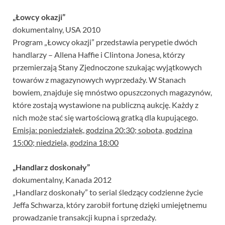
„Łowcy okazji”
dokumentalny, USA 2010
Program „Łowcy okazji” przedstawia perypetie dwóch
handlarzy – Allena Haffie i Clintona Jonesa, którzy
przemierzają Stany Zjednoczone szukając wyjątkowych
towarów z magazynowych wyprzedaży. W Stanach
bowiem, znajduje się mnóstwo opuszczonych magazynów,
które zostają wystawione na publiczną aukcję. Każdy z
nich może stać się wartościową gratką dla kupującego.
Emisja: poniedziałek, godzina 20:30; sobota, godzina
15:00; niedziela, godzina 18:00
„Handlarz doskonały”
dokumentalny, Kanada 2012
„Handlarz doskonały” to serial śledzący codzienne życie
Jeffa Schwarza, który zarobił fortunę dzięki umiejętnemu
prowadzanie transakcji kupna i sprzedaży.