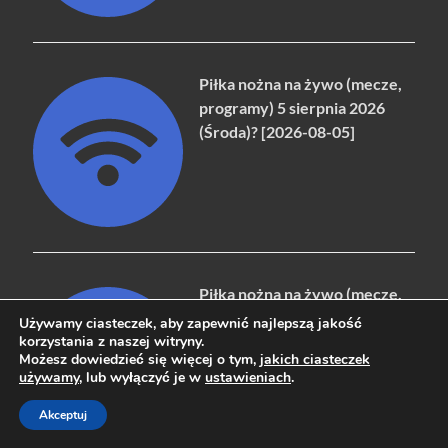
Piłka nożna na żywo (mecze,
programy) 5 sierpnia 2026
(Środa)? [2026-08-05]
Piłka nożna na żywo (mecze,
programy) 31 lipca 2026
Używamy ciasteczek, aby zapewnić najlepszą jakość
(Piątek)? [2026-07-31]
korzystania z naszej witryny.
Możesz dowiedzieć się więcej o tym,
jakich ciasteczek
używamy
, lub wyłączyć je w
ustawieniach
.
Akceptuj