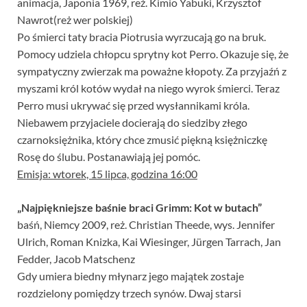
animacja, Japonia 1969, reż. Kimio Yabuki, Krzysztof
Nawrot(reż wer polskiej)
Po śmierci taty bracia Piotrusia wyrzucają go na bruk.
Pomocy udziela chłopcu sprytny kot Perro. Okazuje się, że
sympatyczny zwierzak ma poważne kłopoty. Za przyjaźń z
myszami król kotów wydał na niego wyrok śmierci. Teraz
Perro musi ukrywać się przed wysłannikami króla.
Niebawem przyjaciele docierają do siedziby złego
czarnoksiężnika, który chce zmusić piękną księżniczkę
Rosę do ślubu. Postanawiają jej pomóc.
Emisja: wtorek, 15 lipca, godzina 16:00
„Najpiękniejsze baśnie braci Grimm: Kot w butach”
baśń, Niemcy 2009, reż. Christian Theede, wys. Jennifer
Ulrich, Roman Knizka, Kai Wiesinger, Jürgen Tarrach, Jan
Fedder, Jacob Matschenz
Gdy umiera biedny młynarz jego majątek zostaje
rozdzielony pomiędzy trzech synów. Dwaj starsi