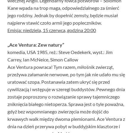
wiecznej Anglii. Legendarny łowca potworów – Solomon
Kane wpada na trop maga, odpowiedzialnego za śmierć
jego rodziny. Jednak by dopełnić zemsty, będzie musiał
najpierw stawić czoło armii jego popleczników.
Emisja: niedziela, 15 czerwca, godzina 20:00
„Ace Ventura: Zew natury”
komedia, USA 1985, reż.: Steve Oedekerk, wyst.: Jim
Carrey, Ian McNeice, Simon Callow
Ace Ventura powraca! Tym razem, miłośnik zwierząt,
przeżywa załamanie nerwowe, po tym jak nie udało mu się
uratować szopa. Postanawia zatem ukryć się przed
cywilizacją i wstępuje w szeregi buddystów. Pewnego dnia
zostaje poproszony o rozwiązanie sprawy tajemniczego
zniknięcia białego nietoperza. Sprawa jest o tyle poważna,
gdyż bez wspomnianego zwierzęcia może dojść do
krwawych walk między dwoma plemionami. Ace Ventura z
dnia na dzień przerywa pobyt w buddyjskim klasztorze i