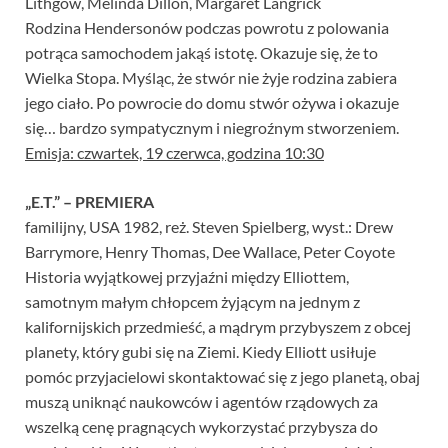
Lithgow, Melinda Dillon, Margaret Langrick
Rodzina Hendersonów podczas powrotu z polowania
potrąca samochodem jakąś istotę. Okazuje się, że to
Wielka Stopa. Myśląc, że stwór nie żyje rodzina zabiera
jego ciało. Po powrocie do domu stwór ożywa i okazuje
się… bardzo sympatycznym i niegroźnym stworzeniem.
Emisja: czwartek, 19 czerwca, godzina 10:30
„E.T.” – PREMIERA
familijny, USA 1982, reż. Steven Spielberg, wyst.: Drew
Barrymore, Henry Thomas, Dee Wallace, Peter Coyote
Historia wyjątkowej przyjaźni między Elliottem,
samotnym małym chłopcem żyjącym na jednym z
kalifornijskich przedmieść, a mądrym przybyszem z obcej
planety, który gubi się na Ziemi. Kiedy Elliott usiłuje
pomóc przyjacielowi skontaktować się z jego planetą, obaj
muszą uniknąć naukowców i agentów rządowych za
wszelką cenę pragnących wykorzystać przybysza do