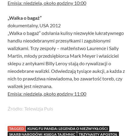
Emisja: niedziela, około godziny 10:00
„Walka o bagaż”
dokumentalny, USA 2012
„Walka o bagaż” odsłania kulisy niezwykle lukratywnego
handlu nieodebranymi przesyłkami i zagubionymi
walizkami. Trzy zespoły – małżeństwo Laurence i Sally
Martin, młody przedsiębiorca Mark Meyer i właściciel
sklepu z antykami Billy Leroy stają do rywalizacji o
nieodebrane walizki. Odwiedzają tysiące aukcji, a każda z
nich to prawdziwa niewiadoma, bo zawartość toreb, czy
walizek jest nieznana.
Emisja: niedziela, około godziny 11:00
Źródło: Telewizja Puls
TAGGED
KUNG FU PANDA: LEGENDA O NIEZWYKŁOŚCI
SKARB NARODÓW: KSIĘGA TAJEMNIC
TRZYNASTY APOSTOŁ