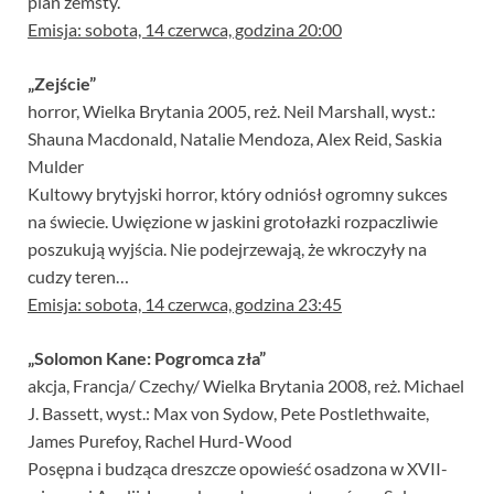
plan zemsty.
Emisja: sobota, 14 czerwca, godzina 20:00
„Zejście”
horror, Wielka Brytania 2005, reż. Neil Marshall, wyst.:
Shauna Macdonald, Natalie Mendoza, Alex Reid, Saskia
Mulder
Kultowy brytyjski horror, który odniósł ogromny sukces
na świecie. Uwięzione w jaskini grotołazki rozpaczliwie
poszukują wyjścia. Nie podejrzewają, że wkroczyły na
cudzy teren…
Emisja: sobota, 14 czerwca, godzina 23:45
„Solomon Kane: Pogromca zła”
akcja, Francja/ Czechy/ Wielka Brytania 2008, reż. Michael
J. Bassett, wyst.: Max von Sydow, Pete Postlethwaite,
James Purefoy, Rachel Hurd-Wood
Posępna i budząca dreszcze opowieść osadzona w XVII-