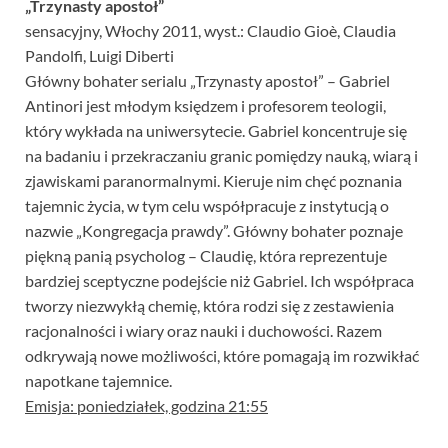
„Trzynasty apostoł”
sensacyjny, Włochy 2011, wyst.: Claudio Gioè, Claudia
Pandolfi, Luigi Diberti
Główny bohater serialu „Trzynasty apostoł” – Gabriel
Antinori jest młodym księdzem i profesorem teologii,
który wykłada na uniwersytecie. Gabriel koncentruje się
na badaniu i przekraczaniu granic pomiędzy nauką, wiarą i
zjawiskami paranormalnymi. Kieruje nim chęć poznania
tajemnic życia, w tym celu współpracuje z instytucją o
nazwie „Kongregacja prawdy”. Główny bohater poznaje
piękną panią psycholog – Claudię, która reprezentuje
bardziej sceptyczne podejście niż Gabriel. Ich współpraca
tworzy niezwykłą chemię, która rodzi się z zestawienia
racjonalności i wiary oraz nauki i duchowości. Razem
odkrywają nowe możliwości, które pomagają im rozwikłać
napotkane tajemnice.
Emisja: poniedziałek, godzina 21:55