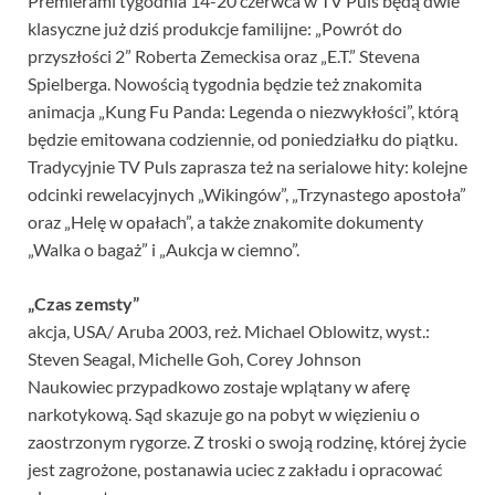
Premierami tygodnia 14-20 czerwca w TV Puls będą dwie
klasyczne już dziś produkcje familijne: „Powrót do
przyszłości 2” Roberta Zemeckisa oraz „E.T.” Stevena
Spielberga. Nowością tygodnia będzie też znakomita
animacja „Kung Fu Panda: Legenda o niezwykłości”, którą
będzie emitowana codziennie, od poniedziałku do piątku.
Tradycyjnie TV Puls zaprasza też na serialowe hity: kolejne
odcinki rewelacyjnych „Wikingów”, „Trzynastego apostoła”
oraz „Helę w opałach”, a także znakomite dokumenty
„Walka o bagaż” i „Aukcja w ciemno”.
„Czas zemsty”
akcja, USA/ Aruba 2003, reż. Michael Oblowitz, wyst.:
Steven Seagal, Michelle Goh, Corey Johnson
Naukowiec przypadkowo zostaje wplątany w aferę
narkotykową. Sąd skazuje go na pobyt w więzieniu o
zaostrzonym rygorze. Z troski o swoją rodzinę, której życie
jest zagrożone, postanawia uciec z zakładu i opracować