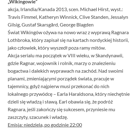
„Wikingowie”
akcja, Irlandia/Kanada 2013, scen. Michael Hirst, wyst.:
Travis Fimmel, Katheryn Winnick, Clive Standen, Jessalyn
Gilsig, Gustaf Skarsgård, George Blagden
Świat Wikingów ożywa na nowo wraz z wyprawą Ragnara
Lothbroka, który zapisał się na kartach nordyckiej historii,
jako człowiek, który wyszedł poza ramy mitów.
Akcja serialu ma początek w VIII wieku, w Skandynawii,
gdzie Ragnar, wojownik i rolnik, marzy o znalezieniu
bogactwa i dalekich wyprawach na zachód. Nad swoimi
planami, zmieniającymi porządek świata, pracuje w
tajemnicy, gdyż najpierw musi przekonać do nich
lokalnego przywódcę – Earla Haraldsona, który niechętnie
dzieli się władzą i sławą. Earl obawia się, że podróż
Ragnara, jeśli zakończy się sukcesem, przyniesie mu
zaszczyty, szacunek i władzę.
Emisja: niedziela, po godzinie 22:00