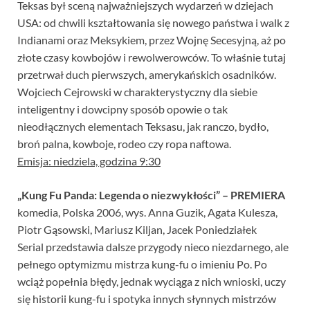
Teksas był sceną najważniejszych wydarzeń w dziejach
USA: od chwili kształtowania się nowego państwa i walk z
Indianami oraz Meksykiem, przez Wojnę Secesyjną, aż po
złote czasy kowbojów i rewolwerowców. To właśnie tutaj
przetrwał duch pierwszych, amerykańskich osadników.
Wojciech Cejrowski w charakterystyczny dla siebie
inteligentny i dowcipny sposób opowie o tak
nieodłącznych elementach Teksasu, jak ranczo, bydło,
broń palna, kowboje, rodeo czy ropa naftowa.
Emisja: niedziela, godzina 9:30
„Kung Fu Panda: Legenda o niezwykłości” – PREMIERA
komedia, Polska 2006, wys. Anna Guzik, Agata Kulesza,
Piotr Gąsowski, Mariusz Kiljan, Jacek Poniedziałek
Serial przedstawia dalsze przygody nieco niezdarnego, ale
pełnego optymizmu mistrza kung-fu o imieniu Po. Po
wciąż popełnia błędy, jednak wyciąga z nich wnioski, uczy
się historii kung-fu i spotyka innych słynnych mistrzów