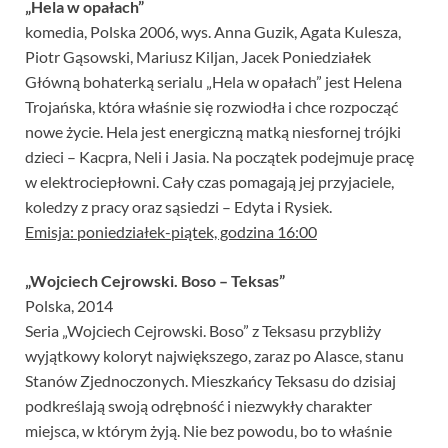
„Hela w opałach”
komedia, Polska 2006, wys. Anna Guzik, Agata Kulesza,
Piotr Gąsowski, Mariusz Kiljan, Jacek Poniedziałek
Główną bohaterką serialu „Hela w opałach” jest Helena
Trojańska, która właśnie się rozwiodła i chce rozpocząć
nowe życie. Hela jest energiczną matką niesfornej trójki
dzieci – Kacpra, Neli i Jasia. Na początek podejmuje pracę
w elektrociepłowni. Cały czas pomagają jej przyjaciele,
koledzy z pracy oraz sąsiedzi – Edyta i Rysiek.
Emisja: poniedziałek-piątek, godzina 16:00
„Wojciech Cejrowski. Boso – Teksas”
Polska, 2014
Seria „Wojciech Cejrowski. Boso” z Teksasu przybliży
wyjątkowy koloryt największego, zaraz po Alasce, stanu
Stanów Zjednoczonych. Mieszkańcy Teksasu do dzisiaj
podkreślają swoją odrębność i niezwykły charakter
miejsca, w którym żyją. Nie bez powodu, bo to właśnie