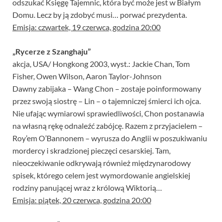
odszukać Księgę Tajemnic, która być może jest w Białym
Domu. Lecz by ją zdobyć musi… porwać prezydenta.
Emisja: czwartek, 19 czerwca, godzina 20:00
„Rycerze z Szanghaju”
akcja, USA/ Hongkong 2003, wyst.: Jackie Chan, Tom
Fisher, Owen Wilson, Aaron Taylor-Johnson
Dawny zabijaka – Wang Chon – zostaje poinformowany
przez swoją siostrę – Lin – o tajemniczej śmierci ich ojca.
Nie ufając wymiarowi sprawiedliwości, Chon postanawia
na własną rękę odnaleźć zabójcę. Razem z przyjacielem –
Roy’em O’Bannonem – wyrusza do Anglii w poszukiwaniu
mordercy i skradzionej pieczęci cesarskiej. Tam,
nieoczekiwanie odkrywają również międzynarodowy
spisek, którego celem jest wymordowanie angielskiej
rodziny panującej wraz z królową Wiktorią…
Emisja: piątek, 20 czerwca, godzina 20:00