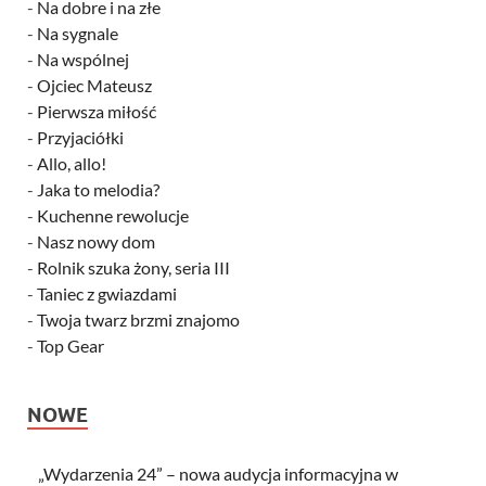
-
Na dobre i na złe
-
Na sygnale
-
Na wspólnej
-
Ojciec Mateusz
-
Pierwsza miłość
-
Przyjaciółki
-
Allo, allo!
-
Jaka to melodia?
-
Kuchenne rewolucje
-
Nasz nowy dom
-
Rolnik szuka żony, seria III
-
Taniec z gwiazdami
-
Twoja twarz brzmi znajomo
-
Top Gear
NOWE
„Wydarzenia 24” – nowa audycja informacyjna w