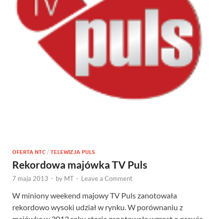
OFERTA NTC
/
TELEWIZJA PULS
Rekordowa majówka TV Puls
7 maja 2013
-
by
MT
-
Leave a Comment
W miniony weekend majowy TV Puls zanotowała
rekordowo wysoki udział w rynku. W porównaniu z
majówką w 2012 roku stacja zanotowała wzrost o prawie