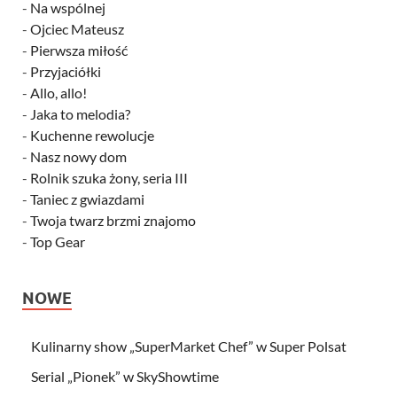
-
Na wspólnej
-
Ojciec Mateusz
-
Pierwsza miłość
-
Przyjaciółki
-
Allo, allo!
-
Jaka to melodia?
-
Kuchenne rewolucje
-
Nasz nowy dom
-
Rolnik szuka żony, seria III
-
Taniec z gwiazdami
-
Twoja twarz brzmi znajomo
-
Top Gear
NOWE
Kulinarny show „SuperMarket Chef” w Super Polsat
Serial „Pionek” w SkyShowtime