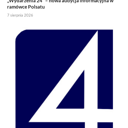
„Wydarzenia 24” – nowa audycja informacyjna w
ramówce Polsatu
7 sierpnia 2026