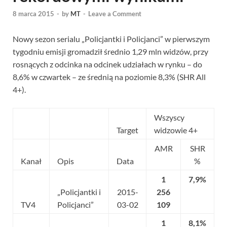
8 marca 2015
-
by
MT
-
Leave a Comment
Nowy sezon serialu „Policjantki i Policjanci” w pierwszym
tygodniu emisji gromadził średnio 1,29 mln widzów, przy
rosnących z odcinka na odcinek udziałach w rynku – do
8,6% w czwartek – ze średnią na poziomie 8,3% (SHR All
4+).
Wszyscy
Target
widzowie 4+
AMR
SHR
Kanał
Opis
Data
%
1
7,9%
„Policjantki i
2015-
256
TV4
Policjanci”
03-02
109
1
8,1%