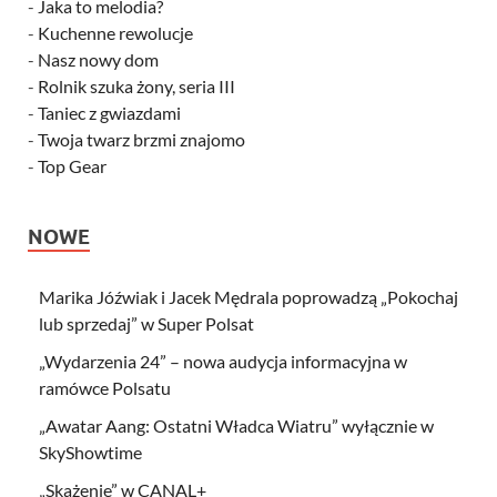
-
Jaka to melodia?
-
Kuchenne rewolucje
-
Nasz nowy dom
-
Rolnik szuka żony, seria III
-
Taniec z gwiazdami
-
Twoja twarz brzmi znajomo
-
Top Gear
NOWE
Marika Jóźwiak i Jacek Mędrala poprowadzą „Pokochaj
lub sprzedaj” w Super Polsat
„Wydarzenia 24” – nowa audycja informacyjna w
ramówce Polsatu
„Awatar Aang: Ostatni Władca Wiatru” wyłącznie w
SkyShowtime
„Skażenie” w CANAL+