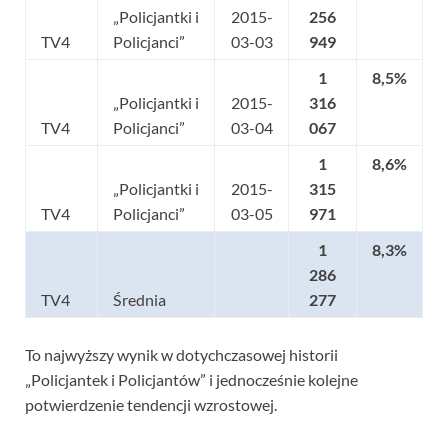
„Policjantki i
2015-
256
TV4
Policjanci”
03-03
949
1
8,5%
„Policjantki i
2015-
316
TV4
Policjanci”
03-04
067
1
8,6%
„Policjantki i
2015-
315
TV4
Policjanci”
03-05
971
1
8,3%
286
TV4
Średnia
277
To najwyższy wynik w dotychczasowej historii
„Policjantek i Policjantów” i jednocześnie kolejne
potwierdzenie tendencji wzrostowej.