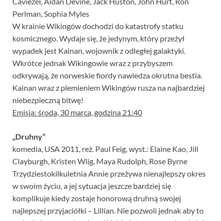
Caviezel, Aidan Devine, Jack Huston, John Hurt, Ron
Perlman, Sophia Myles
W krainie Wikingów dochodzi do katastrofy statku
kosmicznego. Wydaje się, że jedynym, który przeżył
wypadek jest Kainan, wojownik z odległej galaktyki.
Wkrótce jednak Wikingowie wraz z przybyszem
odkrywają, że norweskie fiordy nawiedza okrutna bestia.
Kainan wraz z plemieniem Wikingów rusza na najbardziej
niebezpieczną bitwę!
Emisja: środa, 30 marca, godzina 21:40
„Druhny”
komedia, USA 2011, reż. Paul Feig, wyst.: Elaine Kao, Jill
Clayburgh, Kristen Wiig, Maya Rudolph, Rose Byrne
Trzydziestokilkuletnia Annie przeżywa nienajlepszy okres
w swoim życiu, a jej sytuacja jeszcze bardziej się
komplikuje kiedy zostaje honorową druhną swojej
najlepszej przyjaciółki – Lillian. Nie pozwoli jednak aby to