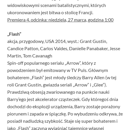
widowiskowymi scenami batalistycznymi, których
ukoronowaniem jest bitwa o stolicę Francji.
Premiera 4. odcinka: niedziela, 27 marca, godzina 1:00
„Flash”
akcja, przygodowy, USA 2014, wyst.: Grant Gustin,
Candice Patton, Carlos Valdes, Danielle Panabaker, Jesse
Martin, Tom Cavanagh
Spin-off popularnego serialu „Arrow”, który z
powodzeniem był emitowany w TV Puls. Głównym
bohaterem „Flash” jest młody śledczy Barry Allen (w tej
roli Grant Gustin, gwiazda seriali „Arrow” i „Glee”).
Prawdziwą obsesją zwariowanego na punkcie nauki
Barry’ego jest akcelerator cząsteczek. Gdy któregoś dnia
dochodzi do eksplozji urządzenia, Barry zostaje porażony
piorunem i zapada w śpiączkę. Po wybudzeniu odkrywa, że
posiadł nadludzką szybkość. Staje się super bohaterem i
jako „Flash” zaczyna wyjaśniać tajemnice własnej