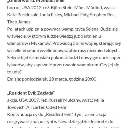
„Underworld: Przebudzenie”
horror, USA 2012, reż. Björn Stein, Måns Mårlind, wyst.:
Kate Beckinsale, India Eisley, Michael Ealy, Stephen Rea,
Theo James
Po latach uśpienia powraca wampirzyca Selena. Budzi się
w świecie, w którym ludzie wiedzą już o istnieniu
wampirów i Mykanów. Prowadzą z nimi wojnę, starając się
wszelkimi siłami wyeliminować obie rasy nieśmiertelnych.
Selene będzie musiała pokonać ludzi i nowy gatunek super
lykanów, aby zapewnić przetrwanie wampirom. Czy jej się
to uda?
Emisja: poniedziałek, 28 marca, godzina 20:00
„Resident Evil: Zagłada”
akcja, USA 2007, reż. Russell Mulcahy, wyst.: Milla
Jovovich, Ali Larter, Oded Fehr
Kontynuacja cyklu „Resident Evil”. Tym razem akcja
rozgrywa się na pustyni w Nevadzie, gdzie dochodzi do