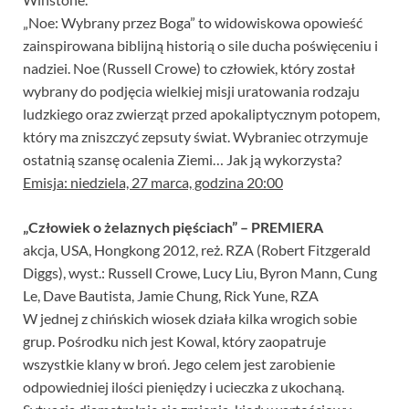
„Noe: Wybrany przez Boga” to widowiskowa opowieść
zainspirowana biblijną historią o sile ducha poświęceniu i
nadziei. Noe (Russell Crowe) to człowiek, który został
wybrany do podjęcia wielkiej misji uratowania rodzaju
ludzkiego oraz zwierząt przed apokaliptycznym potopem,
który ma zniszczyć zepsuty świat. Wybraniec otrzymuje
ostatnią szansę ocalenia Ziemi… Jak ją wykorzysta?
Emisja: niedziela, 27 marca, godzina 20:00
„Człowiek o żelaznych pięściach” – PREMIERA
akcja, USA, Hongkong 2012, reż. RZA (Robert Fitzgerald
Diggs), wyst.: Russell Crowe, Lucy Liu, Byron Mann, Cung
Le, Dave Bautista, Jamie Chung, Rick Yune, RZA
W jednej z chińskich wiosek działa kilka wrogich sobie
grup. Pośrodku nich jest Kowal, który zaopatruje
wszystkie klany w broń. Jego celem jest zarobienie
odpowiedniej ilości pieniędzy i ucieczka z ukochaną.