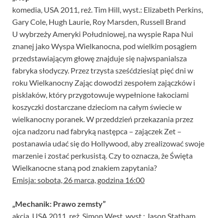
komedia, USA 2011, reż. Tim Hill, wyst.: Elizabeth Perkins,
Gary Cole, Hugh Laurie, Roy Marsden, Russell Brand
U wybrzeży Ameryki Południowej, na wyspie Rapa Nui
znanej jako Wyspa Wielkanocna, pod wielkim posągiem
przedstawiającym głowę znajduje się najwspanialsza
fabryka słodyczy. Przez trzysta sześćdziesiąt pięć dni w
roku Wielkanocny Zając dowodzi zespołem zajączków i
pisklaków, który przygotowuje wypełnione łakociami
koszyczki dostarczane dzieciom na całym świecie w
wielkanocny poranek. W przeddzień przekazania przez
ojca nadzoru nad fabryką następca – zajączek Zet –
postanawia udać się do Hollywood, aby zrealizować swoje
marzenie i zostać perkusistą. Czy to oznacza, że Święta
Wielkanocne staną pod znakiem zapytania?
Emisja: sobota, 26 marca, godzina 16:00
„Mechanik: Prawo zemsty”
akcja, USA 2011, reż. Simon West, wyst.: Jason Statham,