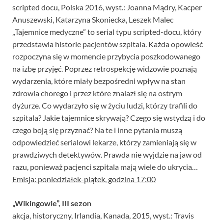
scripted docu, Polska 2016, wyst.: Joanna Mądry, Kacper
Anuszewski, Katarzyna Skoniecka, Leszek Malec
„Tajemnice medyczne” to serial typu scripted-docu, który
przedstawia historie pacjentów szpitala. Każda opowieść
rozpoczyna się w momencie przybycia poszkodowanego
na izbę przyjęć. Poprzez retrospekcję widzowie poznają
wydarzenia, które miały bezpośredni wpływ na stan
zdrowia chorego i przez które znalazł się na ostrym
dyżurze. Co wydarzyło się w życiu ludzi, którzy trafili do
szpitala? Jakie tajemnice skrywają? Czego się wstydzą i do
czego boją się przyznać? Na te i inne pytania muszą
odpowiedzieć serialowi lekarze, którzy zamieniają się w
prawdziwych detektywów. Prawda nie wyjdzie na jaw od
razu, ponieważ pacjenci szpitala mają wiele do ukrycia…
Emisja: poniedziałek-piątek, godzina 17:00
„Wikingowie”, III sezon
akcja, historyczny, Irlandia, Kanada, 2015, wyst.: Travis