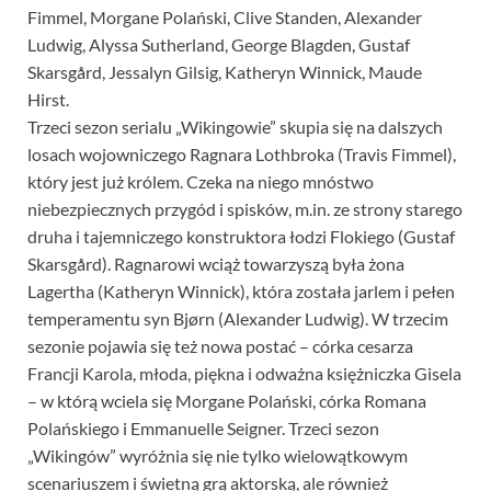
Fimmel, Morgane Polański, Clive Standen, Alexander
Ludwig, Alyssa Sutherland, George Blagden, Gustaf
Skarsgård, Jessalyn Gilsig, Katheryn Winnick, Maude
Hirst.
Trzeci sezon serialu „Wikingowie” skupia się na dalszych
losach wojowniczego Ragnara Lothbroka (Travis Fimmel),
który jest już królem. Czeka na niego mnóstwo
niebezpiecznych przygód i spisków, m.in. ze strony starego
druha i tajemniczego konstruktora łodzi Flokiego (Gustaf
Skarsgård). Ragnarowi wciąż towarzyszą była żona
Lagertha (Katheryn Winnick), która została jarlem i pełen
temperamentu syn Bjørn (Alexander Ludwig). W trzecim
sezonie pojawia się też nowa postać – córka cesarza
Francji Karola, młoda, piękna i odważna księżniczka Gisela
– w którą wciela się Morgane Polański, córka Romana
Polańskiego i Emmanuelle Seigner. Trzeci sezon
„Wikingów” wyróżnia się nie tylko wielowątkowym
scenariuszem i świetną grą aktorską, ale również