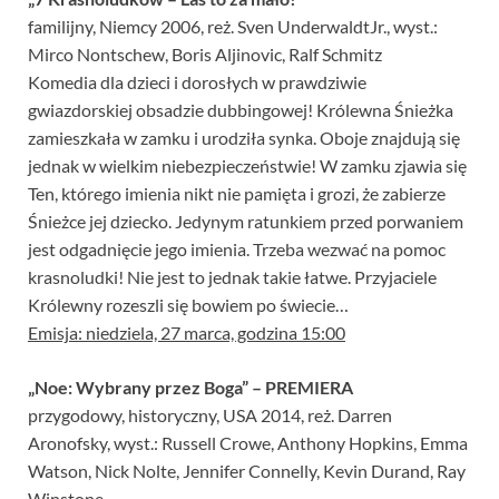
familijny, Niemcy 2006, reż. Sven UnderwaldtJr., wyst.:
Mirco Nontschew, Boris Aljinovic, Ralf Schmitz
Komedia dla dzieci i dorosłych w prawdziwie
gwiazdorskiej obsadzie dubbingowej! Królewna Śnieżka
zamieszkała w zamku i urodziła synka. Oboje znajdują się
jednak w wielkim niebezpieczeństwie! W zamku zjawia się
Ten, którego imienia nikt nie pamięta i grozi, że zabierze
Śnieżce jej dziecko. Jedynym ratunkiem przed porwaniem
jest odgadnięcie jego imienia. Trzeba wezwać na pomoc
krasnoludki! Nie jest to jednak takie łatwe. Przyjaciele
Królewny rozeszli się bowiem po świecie…
Emisja: niedziela, 27 marca, godzina 15:00
„Noe: Wybrany przez Boga” – PREMIERA
przygodowy, historyczny, USA 2014, reż. Darren
Aronofsky, wyst.: Russell Crowe, Anthony Hopkins, Emma
Watson, Nick Nolte, Jennifer Connelly, Kevin Durand, Ray
Winstone.