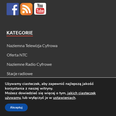
KATEGORIE
Naziemna Telewizja Cyfrowa
Oferta NTC
Naziemne Radio Cyfrowe
Stacje radiowe
Telewizja internetowa
Używamy ciasteczek, aby zapewnić najlepszą jakość
korzystania z naszej witryny.
Radiofonia i Telewizja
Możesz dowiedzieć się więcej o tym,
jakich ciasteczek
używamy
, lub wyłączyć je w
ustawieniach
.
Kanały telewizyjne
Akceptuj
Platformy satelitarne