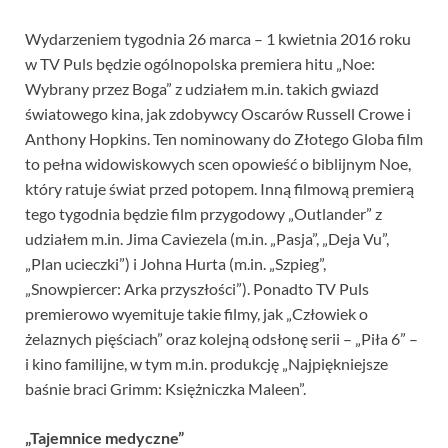
Wydarzeniem tygodnia 26 marca – 1 kwietnia 2016 roku
w TV Puls będzie ogólnopolska premiera hitu „Noe:
Wybrany przez Boga” z udziałem m.in. takich gwiazd
światowego kina, jak zdobywcy Oscarów Russell Crowe i
Anthony Hopkins. Ten nominowany do Złotego Globa film
to pełna widowiskowych scen opowieść o biblijnym Noe,
który ratuje świat przed potopem. Inną filmową premierą
tego tygodnia będzie film przygodowy „Outlander” z
udziałem m.in. Jima Caviezela (m.in. „Pasja”, „Deja Vu”,
„Plan ucieczki”) i Johna Hurta (m.in. „Szpieg”,
„Snowpiercer: Arka przyszłości”). Ponadto TV Puls
premierowo wyemituje takie filmy, jak „Człowiek o
żelaznych pięściach” oraz kolejną odsłonę serii – „Piła 6” –
i kino familijne, w tym m.in. produkcję „Najpiękniejsze
baśnie braci Grimm: Księżniczka Maleen”.
„Tajemnice medyczne”