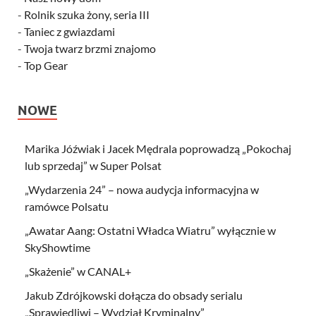
-
Rolnik szuka żony, seria III
-
Taniec z gwiazdami
-
Twoja twarz brzmi znajomo
-
Top Gear
NOWE
Marika Jóźwiak i Jacek Mędrala poprowadzą „Pokochaj
lub sprzedaj” w Super Polsat
„Wydarzenia 24” – nowa audycja informacyjna w
ramówce Polsatu
„Awatar Aang: Ostatni Władca Wiatru” wyłącznie w
SkyShowtime
„Skażenie” w CANAL+
Jakub Zdrójkowski dołącza do obsady serialu
„Sprawiedliwi – Wydział Kryminalny”