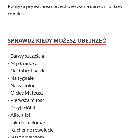
Polityka prywatności przechowywania danych i plików
cookies
SPRAWDŹ KIEDY MOŻESZ OBEJRZEĆ
-
Barwy szczęścia
-
M jak miłość
-
Na dobre i na złe
-
Na sygnale
-
Na wspólnej
-
Ojciec Mateusz
-
Pierwsza miłość
-
Przyjaciółki
-
Allo, allo!
-
Jaka to melodia?
-
Kuchenne rewolucje
-
Nasz nowy dom