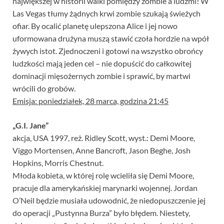
największej w historii walki pomiędzy zombie a ludźmi! W
Las Vegas tłumy żądnych krwi zombie szukają świeżych
ofiar. By ocalić planetę ulepszona Alice i jej nowo
uformowana drużyna muszą stawić czoła hordzie na wpół
żywych istot. Zjednoczeni i gotowi na wszystko obrońcy
ludzkości mają jeden cel – nie dopuścić do całkowitej
dominacji mięsożernych zombie i sprawić, by martwi
wrócili do grobów.
Emisja: poniedziałek, 28 marca, godzina 21:45
„G.I. Jane”
akcja, USA 1997, reż. Ridley Scott, wyst.: Demi Moore,
Viggo Mortensen, Anne Bancroft, Jason Beghe, Josh
Hopkins, Morris Chestnut.
Młoda kobieta, w której rolę wcieliła się Demi Moore,
pracuje dla amerykańskiej marynarki wojennej. Jordan
O’Neil będzie musiała udowodnić, że niedopuszczenie jej
do operacji „Pustynna Burza” było błędem. Niestety,