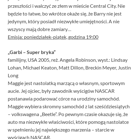
przeszłości i walczyć ze złem w mieście Central City. Nie
będzie to łatwe, bo wkrótce okaże się, że Barry nie jest
jedynym, który posiadł niezwykłe umiejętności. A nie
wszyscy mają dobre zamiary…
Emisja: poniedziałek-piątek, godzina 19:00
„Garbi – Super bryka”
familijny, USA 2005, reż. Angela Robinson, wyst.: Lindsay
Lohan, Michael Keaton, Matt Dillon, Breckin Meyer, Justin
Long
Maggie jest nastolatką marzącą o własnym, sportowym
aucie. Jej ojciec, były zawodnik wyścigów NASCAR
postanawia podarować córce na urodziny samochód.
Maggie wybiera skromny samochód z lat sześćdziesiątych
– volkswagena „Beetle”. Po pewnym czasie okazuje się, że
auto ma niezwykłe właściwości, które pomogą nastolatce
w spełnieniu jej największego marzenia – starcie w
wyścigach NASCAR.