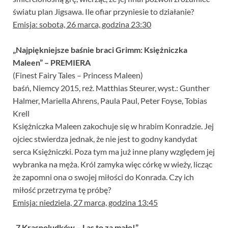
światu plan Jigsawa. Ile ofiar przyniesie to działanie?
Emisja: sobota, 26 marca, godzina 23:30
„Najpiękniejsze baśnie braci Grimm: Księżniczka
Maleen” – PREMIERA
(Finest Fairy Tales – Princess Maleen)
baśń, Niemcy 2015, reż. Matthias Steurer, wyst.: Gunther
Halmer, Mariella Ahrens, Paula Paul, Peter Foyse, Tobias
Krell
Księżniczka Maleen zakochuje się w hrabim Konradzie. Jej
ojciec stwierdza jednak, że nie jest to godny kandydat
serca Księżniczki. Poza tym ma już inne plany względem jej
wybranka na męża. Król zamyka więc córkę w wieży, licząc
że zapomni ona o swojej miłości do Konrada. Czy ich
miłość przetrzyma tę próbę?
Emisja: niedziela, 27 marca, godzina 13:45
„7 Krasnoludków – Las to za mało!”