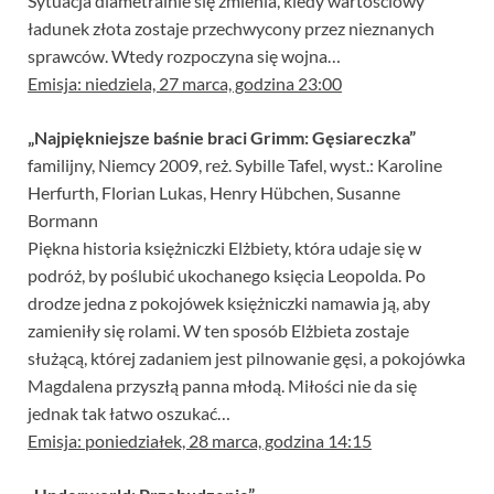
Sytuacja diametralnie się zmienia, kiedy wartościowy
ładunek złota zostaje przechwycony przez nieznanych
sprawców. Wtedy rozpoczyna się wojna…
Emisja: niedziela, 27 marca, godzina 23:00
„Najpiękniejsze baśnie braci Grimm: Gęsiareczka”
familijny, Niemcy 2009, reż. Sybille Tafel, wyst.: Karoline
Herfurth, Florian Lukas, Henry Hübchen, Susanne
Bormann
Piękna historia księżniczki Elżbiety, która udaje się w
podróż, by poślubić ukochanego księcia Leopolda. Po
drodze jedna z pokojówek księżniczki namawia ją, aby
zamieniły się rolami. W ten sposób Elżbieta zostaje
służącą, której zadaniem jest pilnowanie gęsi, a pokojówka
Magdalena przyszłą panna młodą. Miłości nie da się
jednak tak łatwo oszukać…
Emisja: poniedziałek, 28 marca, godzina 14:15