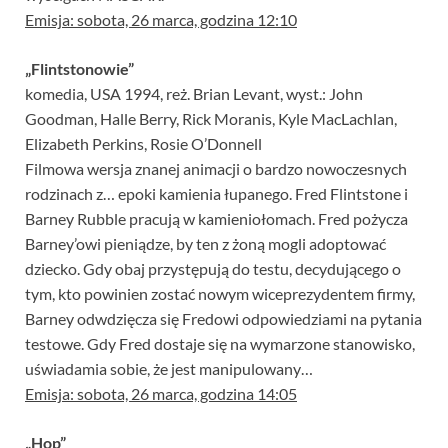
Emisja: sobota, 26 marca, godzina 12:10
„Flintstonowie”
komedia, USA 1994, reż. Brian Levant, wyst.: John
Goodman, Halle Berry, Rick Moranis, Kyle MacLachlan,
Elizabeth Perkins, Rosie O’Donnell
Filmowa wersja znanej animacji o bardzo nowoczesnych
rodzinach z… epoki kamienia łupanego. Fred Flintstone i
Barney Rubble pracują w kamieniołomach. Fred pożycza
Barney’owi pieniądze, by ten z żoną mogli adoptować
dziecko. Gdy obaj przystępują do testu, decydującego o
tym, kto powinien zostać nowym wiceprezydentem firmy,
Barney odwdzięcza się Fredowi odpowiedziami na pytania
testowe. Gdy Fred dostaje się na wymarzone stanowisko,
uświadamia sobie, że jest manipulowany…
Emisja: sobota, 26 marca, godzina 14:05
„Hop”