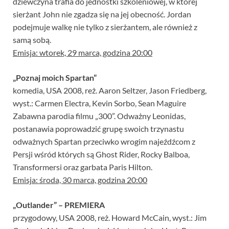
dziewczyna trafia do jednostki szkoleniowej, w której
sierżant John nie zgadza się na jej obecność. Jordan
podejmuje walkę nie tylko z sierżantem, ale również z
samą sobą.
Emisja: wtorek, 29 marca, godzina 20:00
„Poznaj moich Spartan”
komedia, USA 2008, reż. Aaron Seltzer, Jason Friedberg,
wyst.: Carmen Electra, Kevin Sorbo, Sean Maguire
Zabawna parodia filmu „300”. Odważny Leonidas,
postanawia poprowadzić grupę swoich trzynastu
odważnych Spartan przeciwko wrogim najeźdźcom z
Persji wśród których są Ghost Rider, Rocky Balboa,
Transformersi oraz garbata Paris Hilton.
Emisja: środa, 30 marca, godzina 20:00
„Outlander” – PREMIERA
przygodowy, USA 2008, reż. Howard McCain, wyst.: Jim