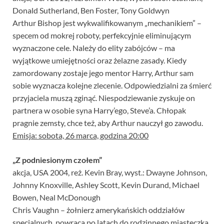
Donald Sutherland, Ben Foster, Tony Goldwyn
Arthur Bishop jest wykwalifikowanym „mechanikiem” –
specem od mokrej roboty, perfekcyjnie eliminującym
wyznaczone cele. Należy do elity zabójców – ma
wyjątkowe umiejętności oraz żelazne zasady. Kiedy
zamordowany zostaje jego mentor Harry, Arthur sam
sobie wyznacza kolejne zlecenie. Odpowiedzialni za śmierć
przyjaciela muszą zginąć. Niespodziewanie zyskuje on
partnera w osobie syna Harry’ego, Steve’a. Chłopak
pragnie zemsty, chce też, aby Arthur nauczył go zawodu.
Emisja: sobota, 26 marca, godzina 20:00
„Z podniesionym czołem”
akcja, USA 2004, reż. Kevin Bray, wyst.: Dwayne Johnson,
Johnny Knoxville, Ashley Scott, Kevin Durand, Michael
Bowen, Neal McDonough
Chris Vaughn – żołnierz amerykańskich oddziałów
specjalnych, powraca po latach do rodzinnego miasteczka.