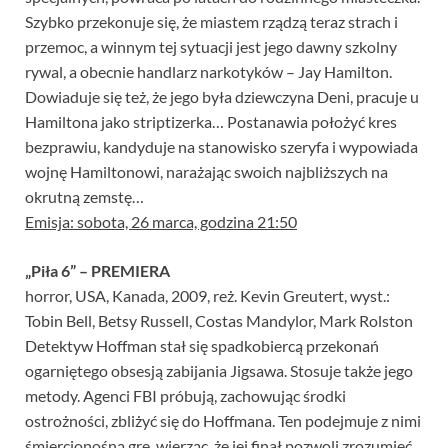
Szybko przekonuje się, że miastem rządzą teraz strach i
przemoc, a winnym tej sytuacji jest jego dawny szkolny
rywal, a obecnie handlarz narkotyków – Jay Hamilton.
Dowiaduje się też, że jego była dziewczyna Deni, pracuje u
Hamiltona jako striptizerka… Postanawia położyć kres
bezprawiu, kandyduje na stanowisko szeryfa i wypowiada
wojnę Hamiltonowi, narażając swoich najbliższych na
okrutną zemstę…
Emisja: sobota, 26 marca, godzina 21:50
„Piła 6” – PREMIERA
horror, USA, Kanada, 2009, reż. Kevin Greutert, wyst.:
Tobin Bell, Betsy Russell, Costas Mandylor, Mark Rolston
Detektyw Hoffman stał się spadkobiercą przekonań
ogarniętego obsesją zabijania Jigsawa. Stosuje także jego
metody. Agenci FBI próbują, zachowując środki
ostrożności, zbliżyć się do Hoffmana. Ten podejmuje z nimi
śmiercionośną grę, wierząc, że jej finał pozwoli zrozumieć