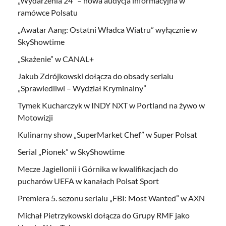
„Wydarzenia 24” – nowa audycja informacyjna w
ramówce Polsatu
„Awatar Aang: Ostatni Władca Wiatru” wyłącznie w
SkyShowtime
„Skażenie” w CANAL+
Jakub Zdrójkowski dołącza do obsady serialu
„Sprawiedliwi – Wydział Kryminalny”
Tymek Kucharczyk w INDY NXT w Portland na żywo w
Motowizji
Kulinarny show „SuperMarket Chef” w Super Polsat
Serial „Pionek” w SkyShowtime
Mecze Jagiellonii i Górnika w kwalifikacjach do
pucharów UEFA w kanałach Polsat Sport
Premiera 5. sezonu serialu „FBI: Most Wanted” w AXN
Michał Pietrzykowski dołącza do Grupy RMF jako