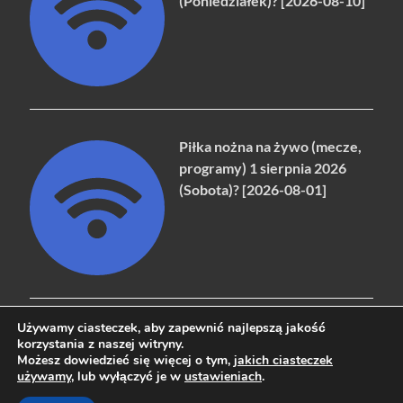
(Poniedziałek)? [2026-08-10]
Piłka nożna na żywo (mecze,
programy) 1 sierpnia 2026
(Sobota)? [2026-08-01]
Używamy ciasteczek, aby zapewnić najlepszą jakość
korzystania z naszej witryny.
Możesz dowiedzieć się więcej o tym,
jakich ciasteczek
Copyright © 2026
naziemna.info - Telewizja cyfrowa, Radio,
używamy
, lub wyłączyć je w
ustawieniach
.
Wideo online, VOD
.