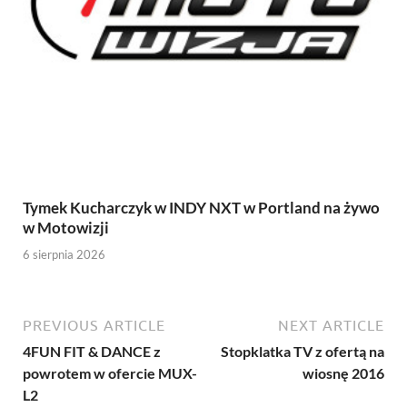
Tymek Kucharczyk w INDY NXT w Portland na żywo
w Motowizji
6 sierpnia 2026
PREVIOUS ARTICLE
NEXT ARTICLE
4FUN FIT & DANCE z
Stopklatka TV z ofertą na
powrotem w ofercie MUX-
wiosnę 2016
L2