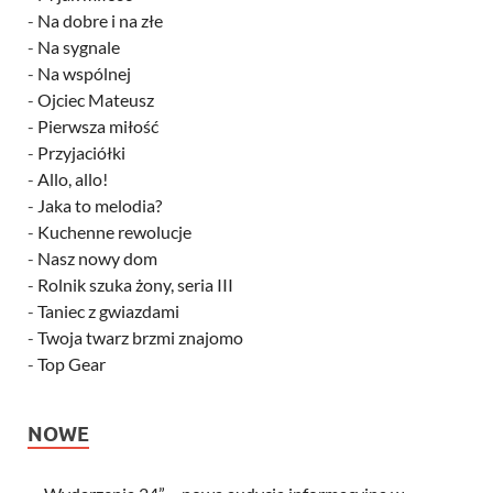
-
Na dobre i na złe
-
Na sygnale
-
Na wspólnej
-
Ojciec Mateusz
-
Pierwsza miłość
-
Przyjaciółki
-
Allo, allo!
-
Jaka to melodia?
-
Kuchenne rewolucje
-
Nasz nowy dom
-
Rolnik szuka żony, seria III
-
Taniec z gwiazdami
-
Twoja twarz brzmi znajomo
-
Top Gear
NOWE