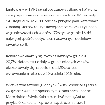
Emitowany w TVP1 serial obyczajowy „Blondynka” wciąż
cieszy się dużym zainteresowaniem widzów. W niedzielę
14 lutego 2016 roku 11. odcinek przygód pani weterynarz
z Joanną Moro w roli tytułowej obejrzało 3 541 tys. osób
w grupie wszystkich widzów i 796 tys. w grupie 16-49,
najwięcej spośród dotychczas nadawanych odcinków
czwartej serii.
Rekordowe okazały się również udziały w grupie 4+ –
20,7%. Natomiast udziały w grupie młodych widzów
ukształtowały się na poziomie 11,5%, co jest
wyrównaniem rekordu z 20 grudnia 2015 roku.
W czwartym sezonie „Blondynki” wątki osobiste są ściśle
związane z wątkiem społecznym. Grana przez Joannę
Moro doktor Sylwia Kubus musi być matką Antka,
przyjaciółką, kochanką, rozjemcą, stróżem prawa i