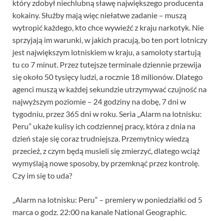
który zdobył niechlubną sławę największego producenta
kokainy. Służby mają więc niełatwe zadanie – muszą
wytropić każdego, kto chce wywieźć z kraju narkotyk. Nie
sprzyjają im warunki, w jakich pracują, bo ten port lotniczy
jest największym lotniskiem w kraju, a samoloty startują
tu co 7 minut. Przez tutejsze terminale dziennie przewija
się około 50 tysięcy ludzi, a rocznie 18 milionów. Dlatego
agenci muszą w każdej sekundzie utrzymywać czujność na
najwyższym poziomie – 24 godziny na dobę, 7 dni w
tygodniu, przez 365 dni w roku. Seria „Alarm na lotnisku:
Peru” ukaże kulisy ich codziennej pracy, która z dnia na
dzień staje się coraz trudniejsza. Przemytnicy wiedzą
przecież, z czym będą musieli się zmierzyć, dlatego wciąż
wymyślają nowe sposoby, by przemknąć przez kontrolę.
Czy im się to uda?
„Alarm na lotnisku: Peru” – premiery w poniedziałki od 5
marca o godz. 22:00 na kanale National Geographic.