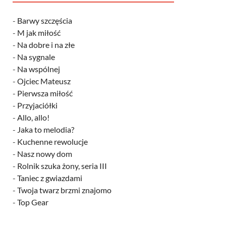
-
Barwy szczęścia
-
M jak miłość
-
Na dobre i na złe
-
Na sygnale
-
Na wspólnej
-
Ojciec Mateusz
-
Pierwsza miłość
-
Przyjaciółki
-
Allo, allo!
-
Jaka to melodia?
-
Kuchenne rewolucje
-
Nasz nowy dom
-
Rolnik szuka żony, seria III
-
Taniec z gwiazdami
-
Twoja twarz brzmi znajomo
-
Top Gear