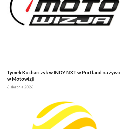
Tymek Kucharczyk w INDY NXT w Portland na żywo
w Motowizji
6 sierpnia 2026