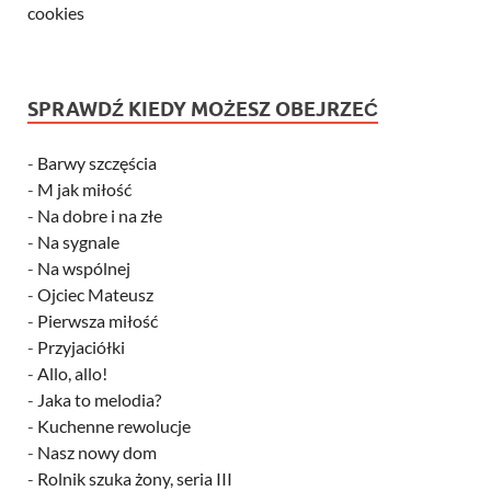
cookies
SPRAWDŹ KIEDY MOŻESZ OBEJRZEĆ
-
Barwy szczęścia
-
M jak miłość
-
Na dobre i na złe
-
Na sygnale
-
Na wspólnej
-
Ojciec Mateusz
-
Pierwsza miłość
-
Przyjaciółki
-
Allo, allo!
-
Jaka to melodia?
-
Kuchenne rewolucje
-
Nasz nowy dom
-
Rolnik szuka żony, seria III