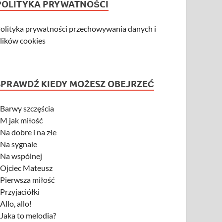
POLITYKA PRYWATNOŚCI
olityka prywatności przechowywania danych i
lików cookies
SPRAWDŹ KIEDY MOŻESZ OBEJRZEĆ
-
Barwy szczęścia
-
M jak miłość
-
Na dobre i na złe
-
Na sygnale
-
Na wspólnej
-
Ojciec Mateusz
-
Pierwsza miłość
-
Przyjaciółki
-
Allo, allo!
-
Jaka to melodia?