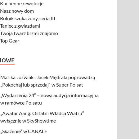
-
Kuchenne rewolucje
-
Nasz nowy dom
-
Rolnik szuka żony, seria III
-
Taniec z gwiazdami
-
Twoja twarz brzmi znajomo
-
Top Gear
NOWE
Marika Jóźwiak i Jacek Mędrala poprowadzą
„Pokochaj lub sprzedaj” w Super Polsat
„Wydarzenia 24” – nowa audycja informacyjna
w ramówce Polsatu
„Awatar Aang: Ostatni Władca Wiatru”
wyłącznie w SkyShowtime
„Skażenie” w CANAL+