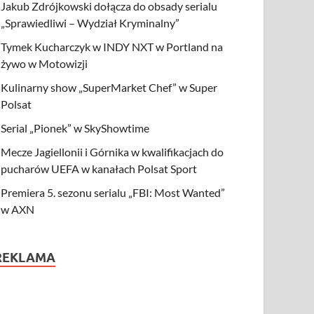
Jakub Zdrójkowski dołącza do obsady serialu
„Sprawiedliwi – Wydział Kryminalny”
Tymek Kucharczyk w INDY NXT w Portland na
żywo w Motowizji
Kulinarny show „SuperMarket Chef” w Super
Polsat
Serial „Pionek” w SkyShowtime
Mecze Jagiellonii i Górnika w kwalifikacjach do
pucharów UEFA w kanałach Polsat Sport
Premiera 5. sezonu serialu „FBI: Most Wanted”
w AXN
REKLAMA