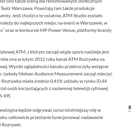
Jest ono także sceną dla renomowanych stołecznych
 Teatr Warszawa. Powstają tam także produkcje
nty. Jeśli chodzi o te ostatnie, ATM Studio zostało
 należy do najlepszych miejsc na event w Warszawie, w
ss” oraz w konkursie MP Power Venue, platformy branży
łowej ATM, z którym zarząd wiąże spore nadzieje jest
omiła ona w lutym 2012 roku kanał ATM Rozrywka na
owej. Wyniki oglądalności kanału przekroczyły wstępne
.r. (wtedy Nielsen Audience Measurement zaczął mierzyć
M Rozrywka miała średnio 0,41% udziału w rynku (0,44
ód osób korzystających z naziemnej telewizji cyfrowej
6-49).
lewizyjna będzie odgrywać coraz istotniejszą rolę w
 roku całkowicie przestanie funkcjonować nadawanie
 Rozrywki.