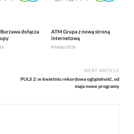
 Burzawa dołącza
ATM Grupa z nową stroną
rupy
internetową
16
8 lutego 2016
NEXT ARTICLE
PULS 2: w kwietniu rekordowa oglądalność, od
maja nowe programy