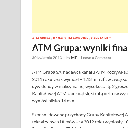
ATM GRUPA
/
KANAŁY TELEWIZYJNE
/
OFERTA NTC
ATM Grupa: wyniki fin
30 kwietnia 2013
-
by
MT
-
Leave a Comment
ATM Grupa SA, nadawca kanału ATM Rozrywka, za
2011 roku zysk wyniósł – 1,13 mln zł), w związk
dywidendy w maksymalnej wysokości tj. 2 grosze
Kapitałowej ATM zamknął się stratą netto w wyso
wyniósł blisko 14 mln.
Skonsolidowane przychody Grupy Kapitałowej A
telewizyjnych i filmów – w 2012 roku wyniosły 109