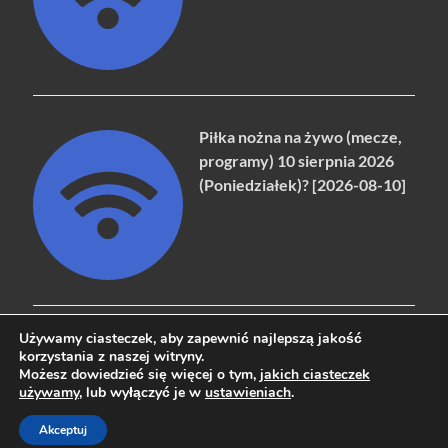
Piłka nożna na żywo (mecze,
programy) 10 sierpnia 2026
(Poniedziałek)? [2026-08-10]
Używamy ciasteczek, aby zapewnić najlepszą jakość
korzystania z naszej witryny.
Możesz dowiedzieć się więcej o tym,
jakich ciasteczek
Copyright © 2026
naziemna.info - Telewizja cyfrowa, Radio,
używamy
, lub wyłączyć je w
ustawieniach
.
Wideo online, VOD
.
Akceptuj
Powered by
WordPress
and
HitMag
.