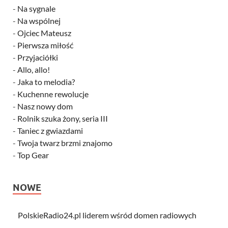
-
Na sygnale
-
Na wspólnej
-
Ojciec Mateusz
-
Pierwsza miłość
-
Przyjaciółki
-
Allo, allo!
-
Jaka to melodia?
-
Kuchenne rewolucje
-
Nasz nowy dom
-
Rolnik szuka żony, seria III
-
Taniec z gwiazdami
-
Twoja twarz brzmi znajomo
-
Top Gear
NOWE
PolskieRadio24.pl liderem wśród domen radiowych