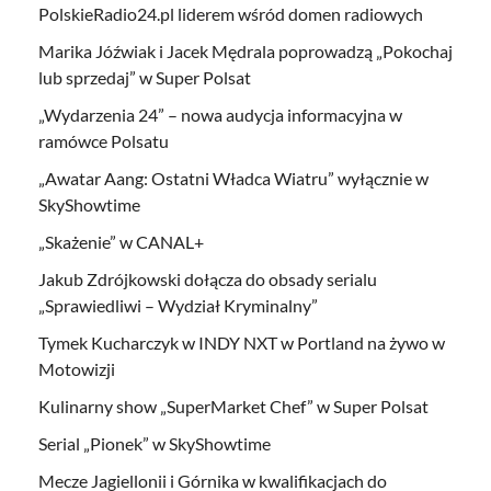
PolskieRadio24.pl liderem wśród domen radiowych
Marika Jóźwiak i Jacek Mędrala poprowadzą „Pokochaj
lub sprzedaj” w Super Polsat
„Wydarzenia 24” – nowa audycja informacyjna w
ramówce Polsatu
„Awatar Aang: Ostatni Władca Wiatru” wyłącznie w
SkyShowtime
„Skażenie” w CANAL+
Jakub Zdrójkowski dołącza do obsady serialu
„Sprawiedliwi – Wydział Kryminalny”
Tymek Kucharczyk w INDY NXT w Portland na żywo w
Motowizji
Kulinarny show „SuperMarket Chef” w Super Polsat
Serial „Pionek” w SkyShowtime
Mecze Jagiellonii i Górnika w kwalifikacjach do