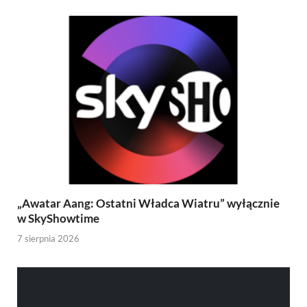
„Awatar Aang: Ostatni Władca Wiatru” wyłącznie
w SkyShowtime
7 sierpnia 2026