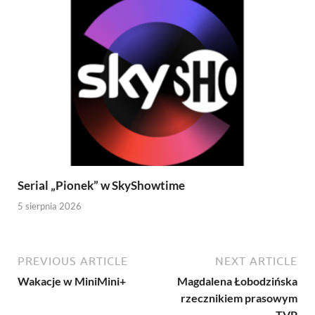
Serial „Pionek” w SkyShowtime
5 sierpnia 2026
PREVIOUS ARTICLE
NEXT ARTICLE
Wakacje w MiniMini+
Magdalena Łobodzińska
rzecznikiem prasowym
TVP