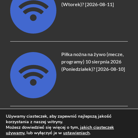
(Wtorek)? [2026-08-11]
Piłka nożna na żywo (mecze,
programy) 10 sierpnia 2026
(Poniedziałek)? [2026-08-10]
Używamy ciasteczek, aby zapewnić najlepszą jakość
korzystania z naszej witryny.
Możesz dowiedzieć się więcej o tym,
jakich ciasteczek
Copyright © 2026
naziemna.info - Telewizja cyfrowa, Radio,
używamy
, lub wyłączyć je w
ustawieniach
.
Wideo online, VOD
.