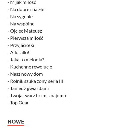
-
M jak miłość
-
Na dobre i na złe
-
Na sygnale
-
Na wspólnej
-
Ojciec Mateusz
-
Pierwsza miłość
-
Przyjaciółki
-
Allo, allo!
-
Jaka to melodia?
-
Kuchenne rewolucje
-
Nasz nowy dom
-
Rolnik szuka żony, seria III
-
Taniec z gwiazdami
-
Twoja twarz brzmi znajomo
-
Top Gear
NOWE