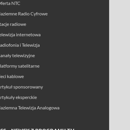
ferta NTC
aziemne Radio Cyfrowe
tacje radiowe
elewizja internetowa
adiofonia i Telewizja
anały telewizyjne
latformy satelitarne
ieci kablowe
rtykuł sponsorowany
rtykuły eksperckie
aziemna Telewizja Analogowa