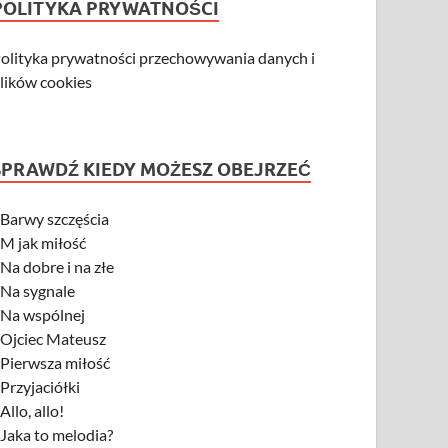
POLITYKA PRYWATNOŚCI
olityka prywatności przechowywania danych i
lików cookies
SPRAWDŹ KIEDY MOŻESZ OBEJRZEĆ
-
Barwy szczęścia
-
M jak miłość
-
Na dobre i na złe
-
Na sygnale
-
Na wspólnej
-
Ojciec Mateusz
-
Pierwsza miłość
-
Przyjaciółki
-
Allo, allo!
-
Jaka to melodia?