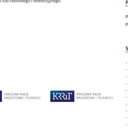
 lub radiowego i telewizyjnego.
P
p