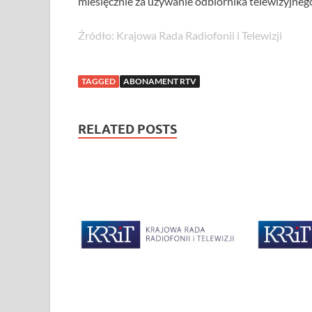
miesięcznie za używanie odbiornika telewizyjnego
Źródło: Krajowa Rada Radiofonii i Telewizji
TAGGED
ABONAMENT RTV
RELATED POSTS