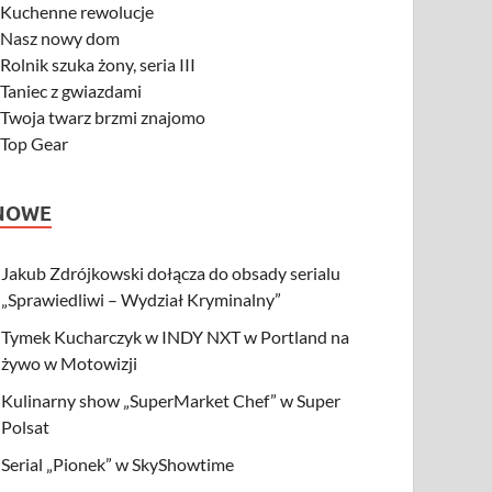
-
Kuchenne rewolucje
-
Nasz nowy dom
-
Rolnik szuka żony, seria III
-
Taniec z gwiazdami
-
Twoja twarz brzmi znajomo
-
Top Gear
NOWE
Jakub Zdrójkowski dołącza do obsady serialu
„Sprawiedliwi – Wydział Kryminalny”
Tymek Kucharczyk w INDY NXT w Portland na
żywo w Motowizji
Kulinarny show „SuperMarket Chef” w Super
Polsat
Serial „Pionek” w SkyShowtime