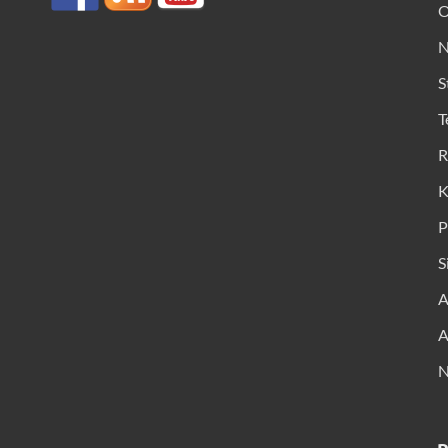
O
N
S
T
R
K
P
S
A
A
N