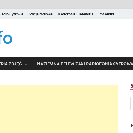
Radio Cyfrowe
Stacje radiowe
Radiofonia i Telewizja
Poradniki
naziemna.info – Telew
Niezależny portal medialny poświęcony Naziemnej Telewizji Cy
serwisom wideo na życzenie (VOD).
Wideo online, VOD
RIA ZDJĘĆ
NAZIEMNA TELEWIZJA I RADIOFONIA CYFROW