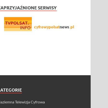
ZAPRZYJAŹNIONE SERWISY
KATEGORIE
aziemna Telewizja Cyfrowa