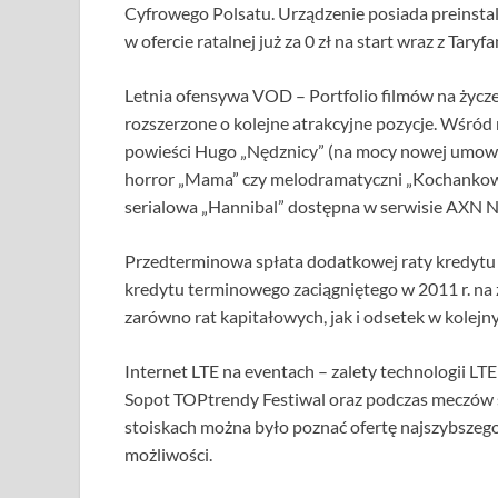
Cyfrowego Polsatu. Urządzenie posiada preinsta
w ofercie ratalnej już za 0 zł na start wraz z Tary
Letnia ofensywa VOD – Portfolio filmów na życz
rozszerzone o kolejne atrakcyjne pozycje. Wśród 
powieści Hugo „Nędznicy” (na mocy nowej umowy
horror „Mama” czy melodramatyczni „Kochankowie
serialowa „Hannibal” dostępna w serwisie AXN
Przedterminowa spłata dodatkowej raty kredytu
kredytu terminowego zaciągniętego w 2011 r. na z
zarówno rat kapitałowych, jak i odsetek w kolejn
Internet LTE na eventach – zalety technologii LT
Sopot TOPtrendy Festiwal oraz podczas meczów s
stoiskach można było poznać ofertę najszybszego
możliwości.