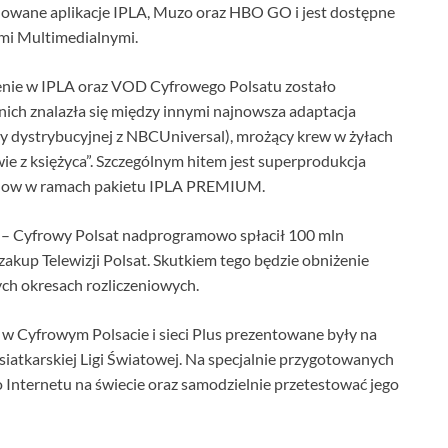
lowane aplikacje IPLA, Muzo oraz HBO GO i jest dostępne
fami Multimedialnymi.
enie w IPLA oraz VOD Cyfrowego Polsatu zostało
nich znalazła się między innymi najnowsza adaptacja
 dystrybucyjnej z NBCUniversal), mrożący krew w żyłach
 z księżyca”. Szczególnym hitem jest superprodukcja
 Now w ramach pakietu IPLA PREMIUM.
 – Cyfrowy Polsat nadprogramowo spłacił 100 mln
akup Telewizji Polsat. Skutkiem tego będzie obniżenie
ych okresach rozliczeniowych.
E w Cyfrowym Polsacie i sieci Plus prezentowane były na
iatkarskiej Ligi Światowej. Na specjalnie przygotowanych
 Internetu na świecie oraz samodzielnie przetestować jego