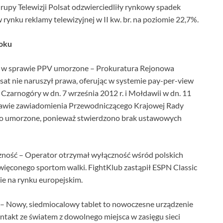
rupy Telewizji Polsat odzwierciedliły rynkowy spadek
ynku reklamy telewizyjnej w II kw. br. na poziomie 22,7%.
roku
e w sprawie PPV umorzone – Prokuratura Rejonowa
at nie naruszył prawa, oferując w systemie pay-per-view
Czarnogóry w dn. 7 września 2012 r. i Mołdawii w dn. 11
tawie zawiadomienia Przewodniczącego Krajowej Rady
ostało umorzone, ponieważ stwierdzono brak ustawowych
zność – Operator otrzymał wyłączność wśród polskich
więconego sportom walki. FightKlub zastąpił ESPN Classic
ie na rynku europejskim.
 – Nowy, siedmiocalowy tablet to nowoczesne urządzenie
ntakt ze światem z dowolnego miejsca w zasięgu sieci