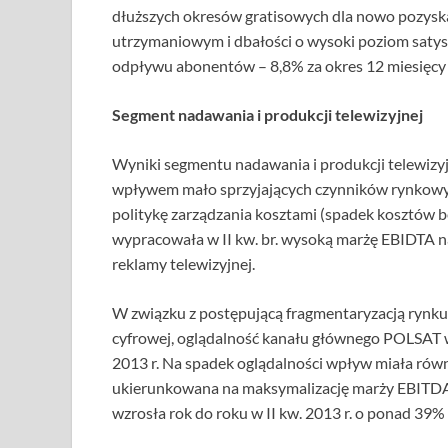
dłuższych okresów gratisowych dla nowo pozys
utrzymaniowym i dbałości o wysoki poziom satysfa
odpływu abonentów – 8,8% za okres 12 miesięcy 
Segment nadawania i produkcji telewizyjnej
Wyniki segmentu nadawania i produkcji telewizyj
wpływem mało sprzyjających czynników rynkowych
politykę zarządzania kosztami (spadek kosztów be
wypracowała w II kw. br. wysoką marżę EBIDTA n
reklamy telewizyjnej.
W związku z postępującą fragmentaryzacją rynk
cyfrowej, oglądalność kanału głównego POLSAT w
2013 r. Na spadek oglądalności wpływ miała rów
ukierunkowana na maksymalizację marży EBITDA
wzrosła rok do roku w II kw. 2013 r. o ponad 39%