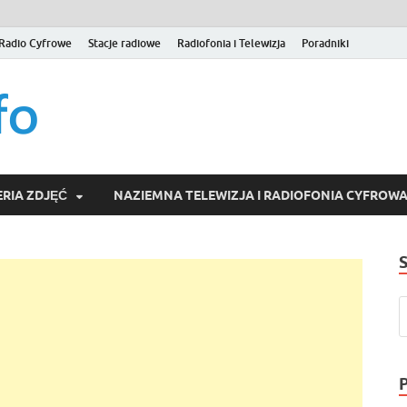
Radio Cyfrowe
Stacje radiowe
Radiofonia i Telewizja
Poradniki
naziemna.info – Telew
Niezależny portal medialny poświęcony Naziemnej Telewizji Cy
serwisom wideo na życzenie (VOD).
Wideo online, VOD
RIA ZDJĘĆ
NAZIEMNA TELEWIZJA I RADIOFONIA CYFROW