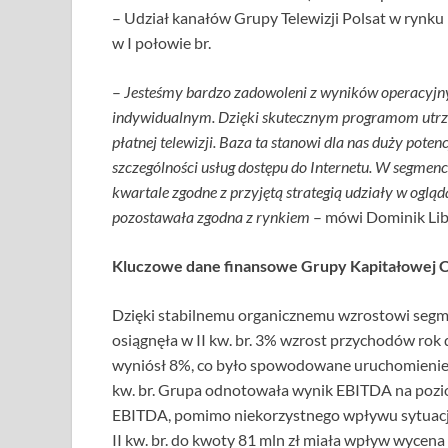
– Udział kanałów Grupy Telewizji Polsat w rynku 
w I połowie br.
–
Jesteśmy bardzo zadowoleni z wyników operacyjny
indywidualnym. Dzięki skutecznym programom utr
płatnej telewizji. Baza ta stanowi dla nas duży pote
szczególności usług dostępu do Internetu. W segmenc
kwartale zgodne z przyjętą strategią udziały w og
pozostawała zgodna z rynkiem
– mówi Dominik Libi
Kluczowe dane finansowe Grupy Kapitałowej 
Dzięki stabilnemu organicznemu wzrostowi segm
osiągnęła w II kw. br. 3% wzrost przychodów rok 
wyniósł 8%, co było spowodowane uruchomienie
kw. br. Grupa odnotowała wynik EBITDA na pozio
EBITDA, pomimo niekorzystnego wpływu sytuacji 
II kw. br. do kwoty 81 mln zł miała wpływ wycena 