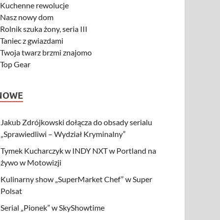
-
Kuchenne rewolucje
-
Nasz nowy dom
-
Rolnik szuka żony, seria III
-
Taniec z gwiazdami
-
Twoja twarz brzmi znajomo
-
Top Gear
NOWE
Jakub Zdrójkowski dołącza do obsady serialu
„Sprawiedliwi – Wydział Kryminalny”
Tymek Kucharczyk w INDY NXT w Portland na
żywo w Motowizji
Kulinarny show „SuperMarket Chef” w Super
Polsat
Serial „Pionek” w SkyShowtime