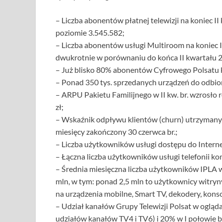
– Liczba abonentów płatnej telewizji na koniec II 
poziomie 3.545.582;
– Liczba abonentów usługi Multiroom na koniec II 
dwukrotnie w porównaniu do końca II kwartału 2
– Już blisko 80% abonentów Cyfrowego Polsatu 
– Ponad 350 tys. sprzedanych urządzeń do odbio
– ARPU Pakietu Familijnego w II kw. br. wzrosło r
zł;
– Wskaźnik odpływu klientów (churn) utrzymany z
miesięcy zakończony 30 czerwca br.;
– Liczba użytkowników usługi dostępu do Interne
– Łączna liczba użytkowników usługi telefonii kom
– Średnia miesięczna liczba użytkowników IPLA w
mln, w tym: ponad 2,5 mln to użytkownicy witryny
na urządzenia mobilne, Smart TV, dekodery, konso
– Udział kanałów Grupy Telewizji Polsat w ogląda
udziałów kanałów TV4 i TV6) i 20% w I połowie b