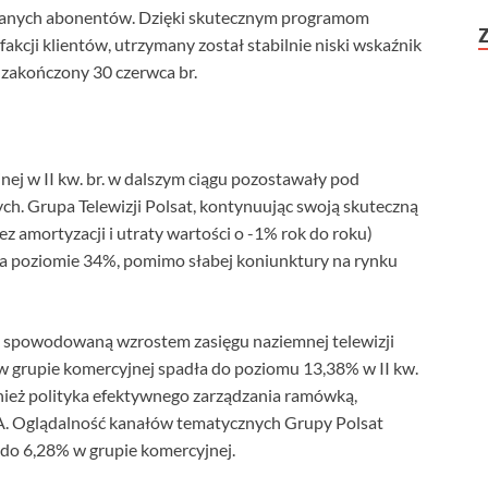
kanych abonentów. Dzięki skutecznym programom
kcji klientów, utrzymany został stabilnie niski wskaźnik
zakończony 30 czerwca br.
nej w II kw. br. w dalszym ciągu pozostawały pod
. Grupa Telewizji Polsat, kontynuując swoją skuteczną
z amortyzacji i utraty wartości o -1% rok do roku)
a poziomie 34%, pomimo słabej koniunktury na rynku
u spowodowaną wzrostem zasięgu naziemnej telewizji
 grupie komercyjnej spadła do poziomu 13,38% w II kw.
nież polityka efektywnego zarządzania ramówką,
. Oglądalność kanałów tematycznych Grupy Polsat
 do 6,28% w grupie komercyjnej.