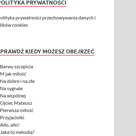
POLITYKA PRYWATNOŚCI
olityka prywatności przechowywania danych i
lików cookies
SPRAWDŹ KIEDY MOŻESZ OBEJRZEĆ
-
Barwy szczęścia
-
M jak miłość
-
Na dobre i na złe
-
Na sygnale
-
Na wspólnej
-
Ojciec Mateusz
-
Pierwsza miłość
-
Przyjaciółki
-
Allo, allo!
-
Jaka to melodia?