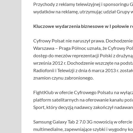
Przychody z reklamy telewizyjnej i sponsoringu G
wydatków na reklamę, utrzymując udział Grupy w r
Kluczowe wydarzenia biznesowe w I połowie 
Cyfrowy Polsat nie naruszył prawa. Dochodzeni
Warszawa – Praga Północ uznała, że Cyfrowy Pols
dostęp do meczów reprezentacji Polski z drużyną 
września 2012 r. Dochodzenie wszczęte na pods
Radiofonii i Telewizji z dnia 6 marca 2013 r. z
znamion czynu zabronionego.
FightKlub w ofercie Cyfrowego Polsatu na wyłąc
platform satelitarnych na oferowanie kanału poś
Sport, który decyzją nadawcy zakończył nadawan
Samsung Galaxy Tab 2 7.0 3G nowością w ofercie
multimedialne, zapewniające szybki i wygodny ko