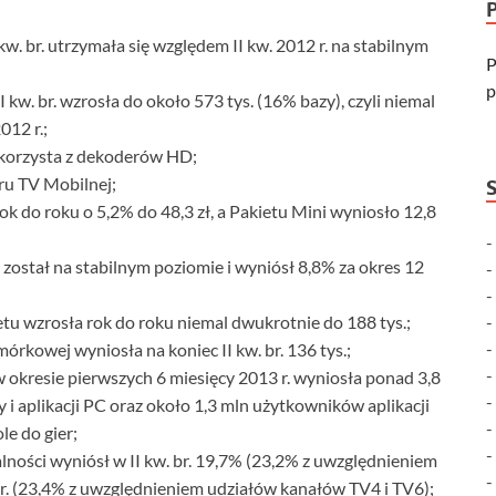
kw. br. utrzymała się względem II kw. 2012 r. na stabilnym
P
p
kw. br. wzrosła do około 573 tys. (16% bazy), czyli niemal
012 r.;
korzysta z dekoderów HD;
ru TV Mobilnej;
ok do roku o 5,2% do 48,3 zł, a Pakietu Mini wyniosło 12,8
ostał na stabilnym poziomie i wyniósł 8,8% za okres 12
tu wzrosła rok do roku niemal dwukrotnie do 188 tys.;
órkowej wyniosła na koniec II kw. br. 136 tys.;
 okresie pierwszych 6 miesięcy 2013 r. wyniosła ponad 3,8
 i aplikacji PC oraz około 1,3 mln użytkowników aplikacji
le do gier;
lności wyniósł w II kw. br. 19,7% (23,2% z uwzględnieniem
r. (23,4% z uwzględnieniem udziałów kanałów TV4 i TV6);