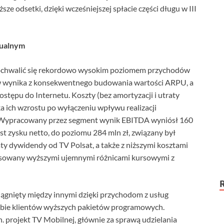
ze odsetki, dzięki wcześniejszej spłacie części długu w III
dualnym
pochwalić się rekordowo wysokim poziomem przychodów
w wynika z konsekwentnego budowania wartości ARPU, a
ostępu do Internetu. Koszty (bez amortyzacji i utraty
a ich wzrostu po wyłączeniu wpływu realizacji
. Wypracowany przez segment wynik EBITDA wyniósł 160
t zysku netto, do poziomu 284 mln zł, związany był
y dywidendy od TV Polsat, a także z niższymi kosztami
nsowany wyższymi ujemnymi różnicami kursowymi z
iągnięty między innymi dzięki przychodom z usług
czbie klientów wyższych pakietów programowych.
 projekt TV Mobilnej, głównie za sprawą udzielania