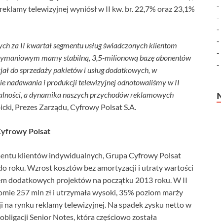
reklamy telewizyjnej wyniósł w II kw. br. 22,7% oraz 23,1%
ch za II kwartał segmentu usług świadczonych klientom
zymaniowym mamy stabilną, 3,5-milionową bazę abonentów
ncjał do sprzedaży pakietów i usług dodatkowych, w
ie nadawania i produkcji telewizyjnej odnotowaliśmy w II
lądalności, a dynamika naszych przychodów reklamowych
cki, Prezes Zarządu, Cyfrowy Polsat S.A.
Cyfrowy Polsat
entu klientów indywidualnych, Grupa Cyfrowy Polsat
do roku. Wzrost kosztów bez amortyzacji i utraty wartości
m dodatkowych projektów na początku 2013 roku. W II
mie 257 mln zł i utrzymała wysoki, 35% poziom marży
na rynku reklamy telewizyjnej. Na spadek zysku netto w
obligacji Senior Notes, która częściowo została