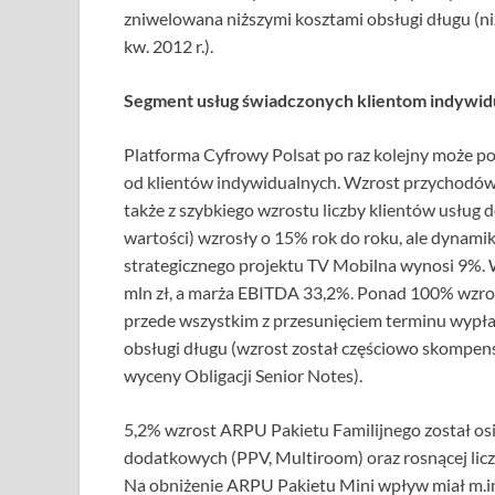
zniwelowana niższymi kosztami obsługi długu (niżs
kw. 2012 r.).
Segment usług świadczonych klientom indywi
Platforma Cyfrowy Polsat po raz kolejny może 
od klientów indywidualnych. Wzrost przychodó
także z szybkiego wzrostu liczby klientów usług d
wartości) wzrosły o 15% rok do roku, ale dynamik
strategicznego projektu TV Mobilna wynosi 9%
mln zł, a marża EBITDA 33,2%. Ponad 100% wzros
przede wszystkim z przesunięciem terminu wypłat
obsługi długu (wzrost został częściowo skompe
wyceny Obligacji Senior Notes).
5,2% wzrost ARPU Pakietu Familijnego został os
dodatkowych (PPV, Multiroom) oraz rosnącej li
Na obniżenie ARPU Pakietu Mini wpływ miał m.in.