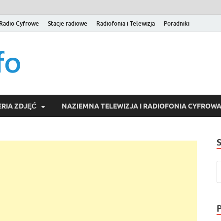
Radio Cyfrowe
Stacje radiowe
Radiofonia i Telewizja
Poradniki
naziemna.info – Telew
Niezależny portal medialny poświęcony Naziemnej Telewizji Cy
serwisom wideo na życzenie (VOD).
Wideo online, VOD
RIA ZDJĘĆ
NAZIEMNA TELEWIZJA I RADIOFONIA CYFROW