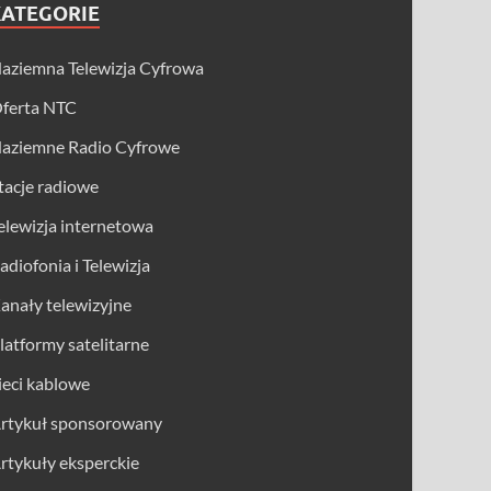
KATEGORIE
aziemna Telewizja Cyfrowa
ferta NTC
aziemne Radio Cyfrowe
tacje radiowe
elewizja internetowa
adiofonia i Telewizja
anały telewizyjne
latformy satelitarne
ieci kablowe
rtykuł sponsorowany
rtykuły eksperckie