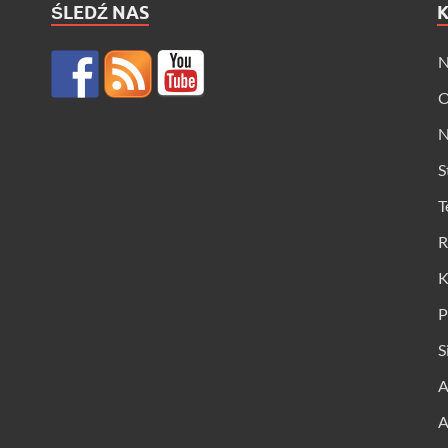
ŚLEDŹ NAS
N
O
N
S
T
R
K
P
S
A
A