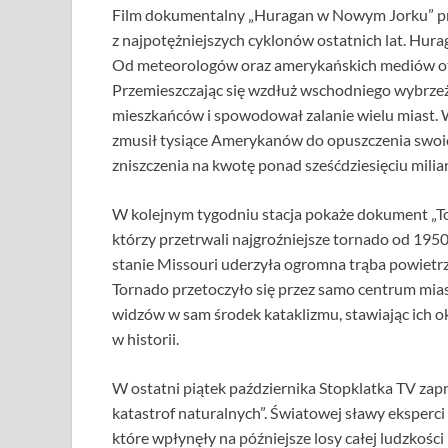
Film dokumentalny „Huragan w Nowym Jorku” pr
z najpotężniejszych cyklonów ostatnich lat. Hura
Od meteorologów oraz amerykańskich mediów ot
Przemieszczając się wzdłuż wschodniego wybrze
mieszkańców i spowodował zalanie wielu miast. 
zmusił tysiące Amerykanów do opuszczenia swoi
zniszczenia na kwotę ponad sześćdziesięciu mili
W kolejnym tygodniu stacja pokaże dokument „Tor
którzy przetrwali najgroźniejsze tornado od 195
stanie Missouri uderzyła ogromna trąba powietrzn
Tornado przetoczyło się przez samo centrum miast
widzów w sam środek kataklizmu, stawiając ich ok
w historii.
W ostatni piątek października Stopklatka TV zap
katastrof naturalnych”. Światowej sławy eksperci
które wpłynęły na późniejsze losy całej ludzkości