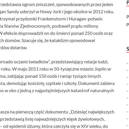
zedstawia ogrom zniszczeń, spowodowanych przez jeden
gan Sandy uderzył w Nowy Jork i jego okolice w 2012 roku.
P
rzymał przydomki Frankenstorm i Huragan-potwór.
p
ża Stanów Zjednoczonych, pozbawił prądu miliony
W efekcie doprowadził on do śmierci ponad 250 osób oraz
ch domów. Szacuje się, że kataklizm spowodował
ardów dolarów.
nado oczami świadków”, przedstawiający relacje ludzi,
0 roku. W maju 2011 roku w 50-tysięczne miasto Joplin w
a, zabijając ponad 150 osób i raniąc tysiące innych.
a, demolując kościoły, szpitale i szkoły. Dokument zabiera
o w oko z jedną z najpotężniejszych katastrof naturalnych
rasza na pierwszą część dokumentu „Dziesięć największych
 przedstawią listę najważniejszych klęsk żywiołowych,
 – od epidemii dżumy, która szerzyła się w XIV wieku, do