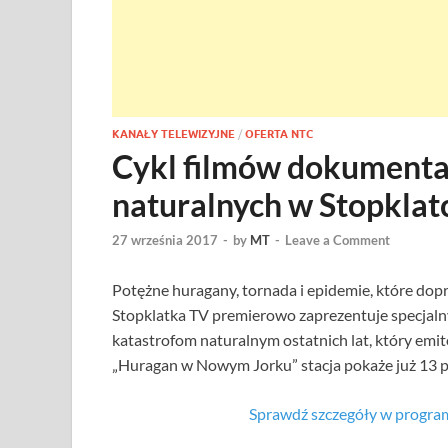
KANAŁY TELEWIZYJNE
/
OFERTA NTC
Cykl filmów dokumental
naturalnych w Stopklat
27 września 2017
-
by
MT
-
Leave a Comment
Potężne huragany, tornada i epidemie, które dop
Stopklatka TV premierowo zaprezentuje specjal
katastrofom naturalnym ostatnich lat, który emit
„Huragan w Nowym Jorku” stacja pokaże już 13 p
Sprawdź szczegóły w program