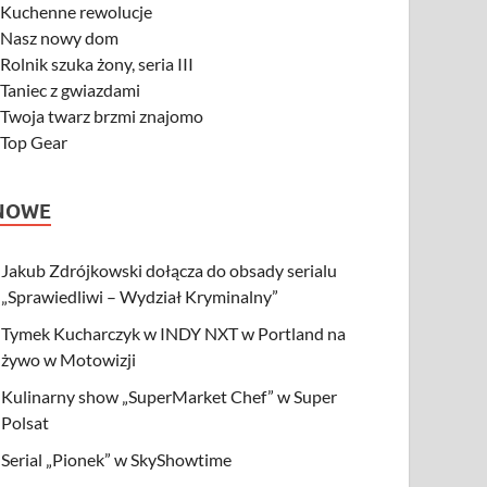
-
Kuchenne rewolucje
-
Nasz nowy dom
-
Rolnik szuka żony, seria III
-
Taniec z gwiazdami
-
Twoja twarz brzmi znajomo
-
Top Gear
NOWE
Jakub Zdrójkowski dołącza do obsady serialu
„Sprawiedliwi – Wydział Kryminalny”
Tymek Kucharczyk w INDY NXT w Portland na
żywo w Motowizji
Kulinarny show „SuperMarket Chef” w Super
Polsat
Serial „Pionek” w SkyShowtime