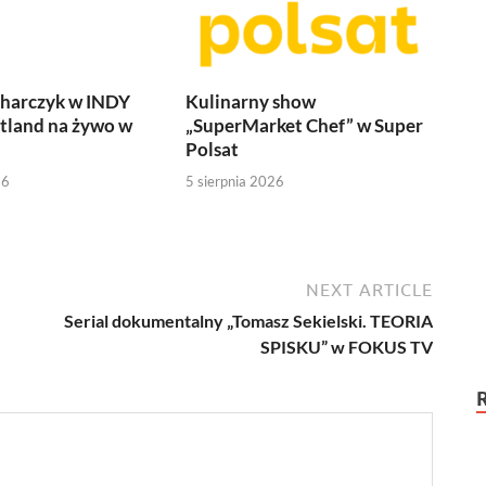
harczyk w INDY
Kulinarny show
tland na żywo w
„SuperMarket Chef” w Super
Polsat
26
5 sierpnia 2026
NEXT ARTICLE
Serial dokumentalny „Tomasz Sekielski. TEORIA
SPISKU” w FOKUS TV