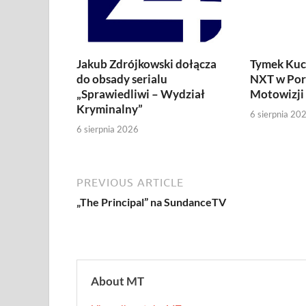
Jakub Zdrójkowski dołącza
Tymek Kuc
do obsady serialu
NXT w Por
„Sprawiedliwi – Wydział
Motowizji
Kryminalny”
6 sierpnia 20
6 sierpnia 2026
PREVIOUS ARTICLE
„The Principal” na SundanceTV
About MT