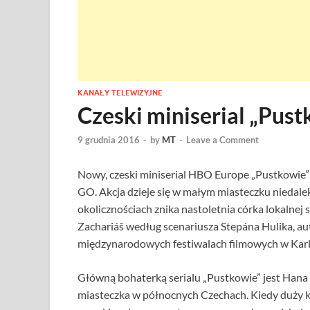
KANAŁY TELEWIZYJNE
Czeski miniserial „Pu
9 grudnia 2016
-
by
MT
-
Leave a Comment
Nowy, czeski miniserial HBO Europe „Pustkowie” 
GO. Akcja dzieje się w małym miasteczku niedalek
okolicznościach znika nastoletnia córka lokalnej s
Zachariáš według scenariusza Stepána Hulika, au
międzynarodowych festiwalach filmowych w Karl
Główną bohaterką serialu „Pustkowie” jest Hana 
miasteczka w północnych Czechach. Kiedy duż