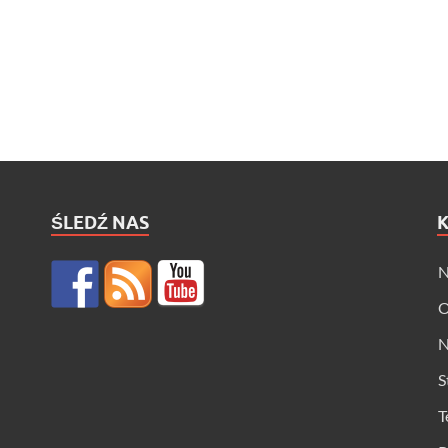
ŚLEDŹ NAS
N
O
N
S
T