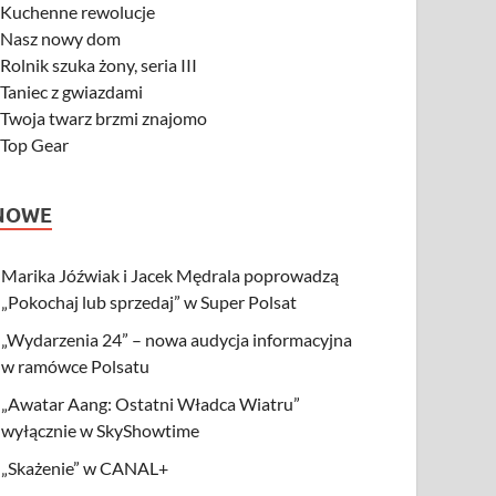
-
Kuchenne rewolucje
-
Nasz nowy dom
-
Rolnik szuka żony, seria III
-
Taniec z gwiazdami
-
Twoja twarz brzmi znajomo
-
Top Gear
NOWE
Marika Jóźwiak i Jacek Mędrala poprowadzą
„Pokochaj lub sprzedaj” w Super Polsat
„Wydarzenia 24” – nowa audycja informacyjna
w ramówce Polsatu
„Awatar Aang: Ostatni Władca Wiatru”
wyłącznie w SkyShowtime
„Skażenie” w CANAL+