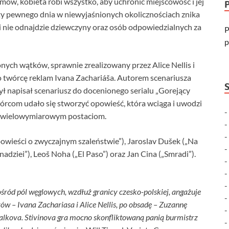
w, kobieta robi wszystko, aby uchronić miejscowość i jej
ty pewnego dnia w niewyjaśnionych okolicznościach znika
óki nie odnajdzie dziewczyny oraz osób odpowiedzialnych za
P
p
onych wątków, sprawnie zrealizowany przez Alice Nellis i
o twórcę reklam Ivana Zachariáša. Autorem scenariusza
rzył napisał scenariusz do docenionego serialu „Gorejący
órcom udało się stworzyć opowieść, która wciąga i uwodzi
, wielowymiarowym postaciom.
powieści o zwyczajnym szaleństwie”), Jaroslav Dušek („Na
adziei”), Leoš Noha („El Paso”) oraz Jan Cina („Smradi”).
pośród pól węglowych, wzdłuż granicy czesko-polskiej, angażuje
ów – Ivana Zachariasa i Alice Nellis, po obsadę – Zuzannę
palkova. Stivinova gra mocno skonfliktowaną panią burmistrz