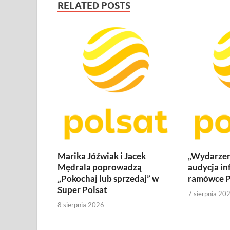
RELATED POSTS
Marika Jóźwiak i Jacek
„Wydarzen
Mędrala poprowadzą
audycja in
„Pokochaj lub sprzedaj” w
ramówce P
Super Polsat
7 sierpnia 20
8 sierpnia 2026