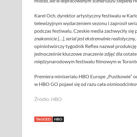
miasta, ale w dopracowanym scenariuszu Stepána Hul
Karel Och, dyrektor artystyczny festiwalu w Karl
telewizyjnym wydarzeniem sezonu i zaprosił seri
podczas festiwalu. Czeskie media zachwyciły się p
znakomicie […], serial jest ekstremalnie realistyczn
opiniotwórczy tygodnik Reflex nazwał produkcję
jednocześnie kluczowe znaczenie zdjęć dla ostate
międzynarodowym festiwalu filmowym w Toront
Premiera miniserialu HBO Europe „Pustkowie” odb
w HBO GO pojawi się od razu cała ośmioodcinko
Źródło: HBO
TAGGED
HBO