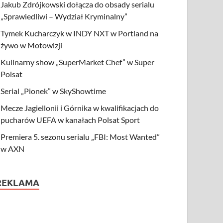
Jakub Zdrójkowski dołącza do obsady serialu
„Sprawiedliwi – Wydział Kryminalny”
Tymek Kucharczyk w INDY NXT w Portland na
żywo w Motowizji
Kulinarny show „SuperMarket Chef” w Super
Polsat
Serial „Pionek” w SkyShowtime
Mecze Jagiellonii i Górnika w kwalifikacjach do
pucharów UEFA w kanałach Polsat Sport
Premiera 5. sezonu serialu „FBI: Most Wanted”
w AXN
REKLAMA