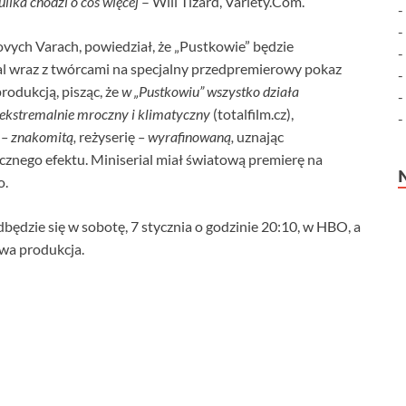
ika chodzi o coś więcej
– Will Tizard, Variety.Com.
ovych Varach, powiedział, że „Pustkowie” będzie
al wraz z twórcami na specjalny przedpremierowy pokaz
rodukcją, pisząc, że
w „Pustkowiu” wszystko działa
y, ekstremalnie mroczny i klimatyczny
(totalfilm.cz),
– znakomitą,
reżyserię
– wyrafinowaną,
uznając
cznego efektu. Miniserial miał światową premierę na
o.
ędzie się w sobotę, 7 stycznia o godzinie 20:10, w HBO, a
wa produkcja.