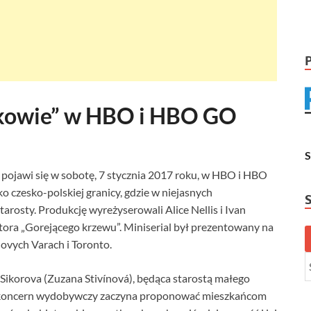
stkowie” w HBO i HBO GO
pojawi się w sobotę, 7 stycznia 2017 roku, w HBO i HBO
o czesko-polskiej granicy, gdzie w niejasnych
tarosty. Produkcję wyreżyserowali Alice Nellis i Ivan
tora „Gorejącego krzewu”. Miniserial był prezentowany na
ovych Varach i Toronto.
Sikorova (Zuzana Stivínová), będąca starostą małego
y koncern wydobywczy zaczyna proponować mieszkańcom