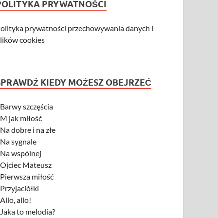
POLITYKA PRYWATNOŚCI
olityka prywatności przechowywania danych i
lików cookies
SPRAWDŹ KIEDY MOŻESZ OBEJRZEĆ
-
Barwy szczęścia
-
M jak miłość
-
Na dobre i na złe
-
Na sygnale
-
Na wspólnej
-
Ojciec Mateusz
-
Pierwsza miłość
-
Przyjaciółki
-
Allo, allo!
-
Jaka to melodia?