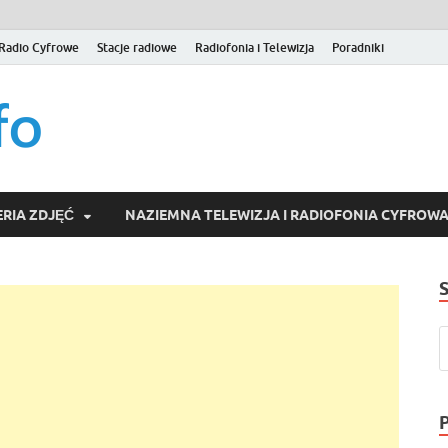
Radio Cyfrowe
Stacje radiowe
Radiofonia i Telewizja
Poradniki
naziemna.info – Telew
Niezależny portal medialny poświęcony Naziemnej Telewizji Cy
serwisom wideo na życzenie (VOD).
Wideo online, VOD
RIA ZDJĘĆ
NAZIEMNA TELEWIZJA I RADIOFONIA CYFROW