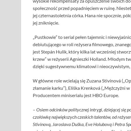
wysokie rekompensaty za opuszczenie swoich domó
społeczność przed popadnięciem w ruinę. Nieste
jej czternastoletnia córka. Hana nie spocznie, p
jej zniknięcie.
„Pustkowie” to serial pełen tajemnic i niewyjaśni
debiutującego w roli reżysera filmowego, znaneg
jest Stepán Hulik, który kilka lat wcześniej stwo
krzew” w reżyserii Agnieszki Holland. Młodym tw
dzięki sugestywnemu klimatowi i nieoczywistym
W główne role wcielają się Zuzana Stivínová („O
złamanie karku”), Eliška Krenková („Mężczyźni w n
Producentem miniserialu jest HBO Europe.
–
Osiem odcinków politycznej intrygi, dziejącej się 
czołówkę największych czeskich talentów, od reżyser
Stivinovą, Jaroslava Duška, Eve Holubovą i Petra S