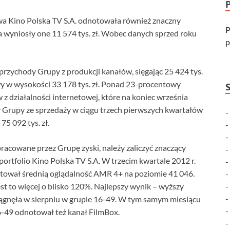
wa Kino Polska TV S.A. odnotowała również znaczny
P
 wyniosły one 11 574 tys. zł. Wobec danych sprzed roku
p
przychody Grupy z produkcji kanałów, sięgając 25 424 tys.
wy w wysokości 33 178 tys. zł. Ponad 23-procentowy
 działalności internetowej, które na koniec września
y Grupy ze sprzedaży w ciągu trzech pierwszych kwartałów
75 092 tys. zł.
cowane przez Grupę zyski, należy zaliczyć znaczący
portfolio Kino Polska TV S.A. W trzecim kwartale 2012 r.
notował średnią oglądalność AMR 4+ na poziomie 41 046.
t to więcej o blisko 120%. Najlepszy wynik – wyższy
iągnęła w sierpniu w grupie 16-49. W tym samym miesiącu
-49 odnotował też kanał FilmBox.