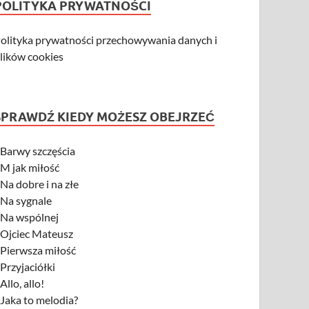
POLITYKA PRYWATNOŚCI
olityka prywatności przechowywania danych i
lików cookies
SPRAWDŹ KIEDY MOŻESZ OBEJRZEĆ
-
Barwy szczęścia
-
M jak miłość
-
Na dobre i na złe
-
Na sygnale
-
Na wspólnej
-
Ojciec Mateusz
-
Pierwsza miłość
-
Przyjaciółki
-
Allo, allo!
-
Jaka to melodia?