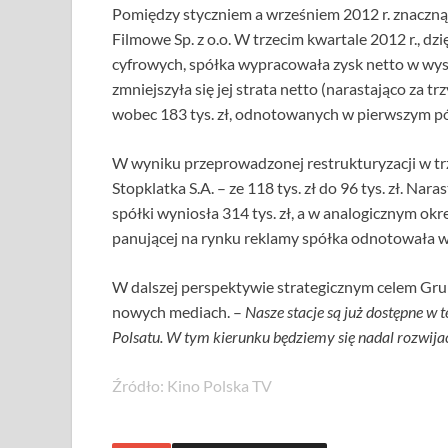
Pomiędzy styczniem a wrześniem 2012 r. znacz
Filmowe Sp. z o.o. W trzecim kwartale 2012 r., dzi
cyfrowych, spółka wypracowała zysk netto w wys
zmniejszyła się jej strata netto (narastająco za tr
wobec 183 tys. zł, odnotowanych w pierwszym pó
W wyniku przeprowadzonej restrukturyzacji w trz
Stopklatka S.A. – ze 118 tys. zł do 96 tys. zł. Nar
spółki wyniosła 314 tys. zł, a w analogicznym okr
panującej na rynku reklamy spółka odnotowała w
W dalszej perspektywie strategicznym celem Grup
nowych mediach. –
Nasze stacje są już dostępne w 
Polsatu. W tym kierunku będziemy się nadal rozwija
Źródło: Kino Polska TV