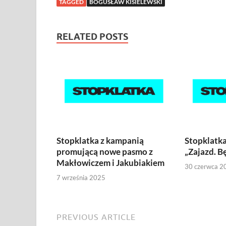
TAGGED
BOGUSŁAW KISIELEWSKI
RELATED POSTS
Stopklatka z kampanią
Stopklatka
promującą nowe pasmo z
„Zajazd. Bę
Makłowiczem i Jakubiakiem
30 czerwca 2
7 września 2025
PREVIOUS ARTICLE