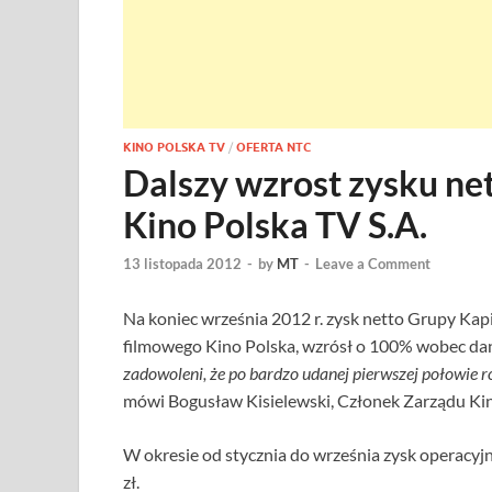
KINO POLSKA TV
/
OFERTA NTC
Dalszy wzrost zysku ne
Kino Polska TV S.A.
13 listopada 2012
-
by
MT
-
Leave a Comment
Na koniec września 2012 r. zysk netto Grupy Kapi
filmowego Kino Polska, wzrósł o 100% wobec dany
zadowoleni, że po bardzo udanej pierwszej połowie 
mówi Bogusław Kisielewski, Członek Zarządu Kin
W okresie od stycznia do września zysk operacyjn
zł.