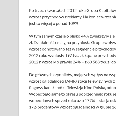
Po trzech kwartałach 2012 roku Grupa Kapitało
wzrost przychodów z reklamy. Na koniec września
jest to więcej o ponad 109%.
W tym samym czasie o blisko 44% zwiększyły się 
zł. Działalność emisyjna przyniosła Grupie wpły
wzrost odnotowano też w segmencie przychodów z
2012 roku wyniosły 197 tys. zł. Łączne przychod
2012 r. wzrosły o prawie 24% – z 60 588 tys. zł do 
Do głównych czynników, mających wpływ na wypra
wzrost oglądalności (AMR) stacji telewizyjnych z 
flagowy kanał spółki, Telewizja Kino Polska, od
Wobec tego samego okresu poprzedniego roku jes
wobec danych sprzed roku aż o 177% – stacja os
172-procentowy wzrost oglądalności w grupie 16