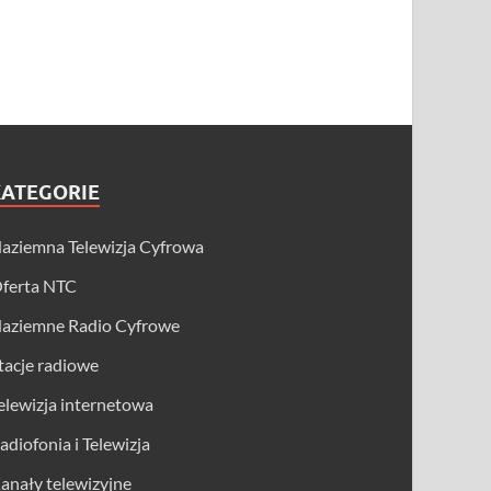
KATEGORIE
aziemna Telewizja Cyfrowa
ferta NTC
aziemne Radio Cyfrowe
tacje radiowe
elewizja internetowa
adiofonia i Telewizja
anały telewizyjne