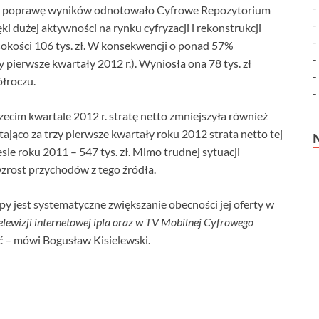
ną poprawę wyników odnotowało Cyfrowe Repozytorium
ęki dużej aktywności na rynku cyfryzacji i rekonstrukcji
okości 106 tys. zł. W konsekwencji o ponad 57%
zy pierwsze kwartały 2012 r.). Wyniosła ona 78 tys. zł
łroczu.
ecim kwartale 2012 r. stratę netto zmniejszyła również
astająco za trzy pierwsze kwartały roku 2012 strata netto tej
esie roku 2011 – 547 tys. zł. Mimo trudnej sytuacji
zrost przychodów z tego źródła.
y jest systematyczne zwiększanie obecności jej oferty w
telewizji internetowej ipla oraz w TV Mobilnej Cyfrowego
ć
– mówi Bogusław Kisielewski.