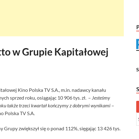
tto w Grupie Kapitałowej
tałowej Kino Polska TV S.A., m.in. nadawcy kanału
ch sprzed roku, osiągając 10 906 tys. zł. –
Jesteśmy
roku także trzeci kwartał kończymy z dobrymi wynikami
–
o Polska TV S.A.
y Grupy zwiększył się o ponad 112%, sięgając 13 426 tys.