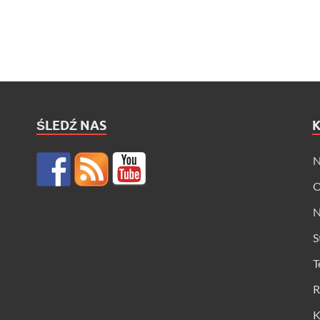
ŚLEDŹ NAS
N
O
N
S
T
R
K