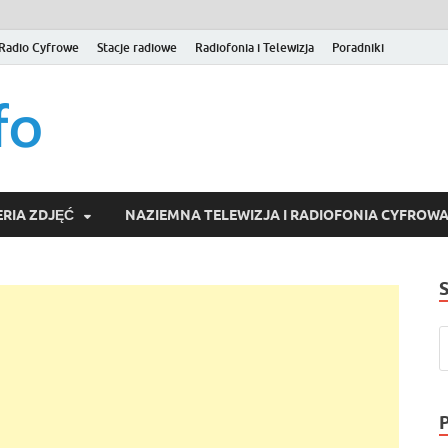
Radio Cyfrowe
Stacje radiowe
Radiofonia i Telewizja
Poradniki
naziemna.info – Telew
Niezależny portal medialny poświęcony Naziemnej Telewizji Cy
serwisom wideo na życzenie (VOD).
Wideo online, VOD
RIA ZDJĘĆ
NAZIEMNA TELEWIZJA I RADIOFONIA CYFROW