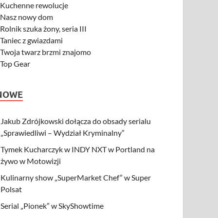
-
Kuchenne rewolucje
-
Nasz nowy dom
-
Rolnik szuka żony, seria III
-
Taniec z gwiazdami
-
Twoja twarz brzmi znajomo
-
Top Gear
NOWE
Jakub Zdrójkowski dołącza do obsady serialu
„Sprawiedliwi – Wydział Kryminalny”
Tymek Kucharczyk w INDY NXT w Portland na
żywo w Motowizji
Kulinarny show „SuperMarket Chef” w Super
Polsat
Serial „Pionek” w SkyShowtime