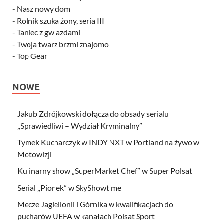
-
Nasz nowy dom
-
Rolnik szuka żony, seria III
-
Taniec z gwiazdami
-
Twoja twarz brzmi znajomo
-
Top Gear
NOWE
Jakub Zdrójkowski dołącza do obsady serialu
„Sprawiedliwi – Wydział Kryminalny”
Tymek Kucharczyk w INDY NXT w Portland na żywo w
Motowizji
Kulinarny show „SuperMarket Chef” w Super Polsat
Serial „Pionek” w SkyShowtime
Mecze Jagiellonii i Górnika w kwalifikacjach do
pucharów UEFA w kanałach Polsat Sport