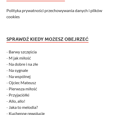
Polityka prywatności przechowywania danych i plików
cookies
SPRAWDŹ KIEDY MOŻESZ OBEJRZEĆ
-
Barwy szczęścia
-
M jak miłość
-
Na dobre i na złe
-
Na sygnale
-
Na wspólnej
-
Ojciec Mateusz
-
Pierwsza miłość
-
Przyjaciółki
-
Allo, allo!
-
Jaka to melodia?
-
Kuchenne rewolucje