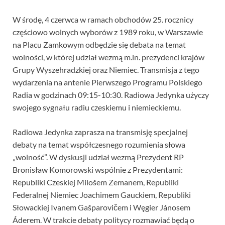
W środę, 4 czerwca w ramach obchodów 25. rocznicy
częściowo wolnych wyborów z 1989 roku, w Warszawie
na Placu Zamkowym odbędzie się debata na temat
wolności, w której udział wezmą m.in. prezydenci krajów
Grupy Wyszehradzkiej oraz Niemiec. Transmisja z tego
wydarzenia na antenie Pierwszego Programu Polskiego
Radia w godzinach 09:15-10:30. Radiowa Jedynka użyczy
swojego sygnału radiu czeskiemu i niemieckiemu.
Radiowa Jedynka zaprasza na transmisję specjalnej
debaty na temat współczesnego rozumienia słowa
„wolność”. W dyskusji udział wezmą Prezydent RP
Bronisław Komorowski wspólnie z Prezydentami:
Republiki Czeskiej Milošem Zemanem, Republiki
Federalnej Niemiec Joachimem Gauckiem, Republiki
Słowackiej Ivanem Gašparovičem i Węgier Jánosem
Áderem. W trakcie debaty politycy rozmawiać będą o