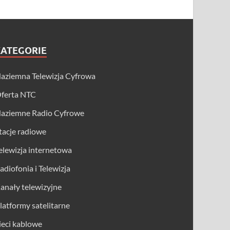
KATEGORIE
aziemna Telewizja Cyfrowa
ferta NTC
aziemne Radio Cyfrowe
tacje radiowe
elewizja internetowa
adiofonia i Telewizja
anały telewizyjne
latformy satelitarne
ieci kablowe