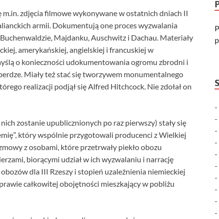
m.in. zdjęcia filmowe wykonywane w ostatnich dniach II
lianckich armii. Dokumentują one proces wyzwalania
P
 Buchenwaldzie, Majdanku, Auschwitz i Dachau. Materiały
p
ej, amerykańskiej, angielskiej i francuskiej w
myślą o konieczności udokumentowania ogromu zbrodni i
berdze. Miały też stać się tworzywem monumentalnego
órego realizacji podjął się Alfred Hitchcock. Nie zdołał on
 nich zostanie upublicznionych po raz pierwszy) stały się
emię”, który wspólnie przygotowali producenci z Wielkiej
rozmowy z osobami, które przetrwały piekło obozu
erzami, biorącymi udział w ich wyzwalaniu i narrację
bozów dla III Rzeszy i stopień uzależnienia niemieckiej
prawie całkowitej obojętności mieszkający w pobliżu