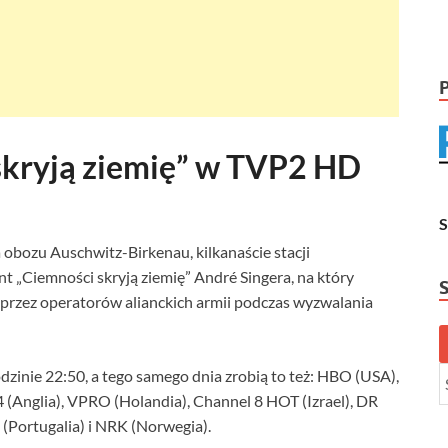
kryją ziemię” w TVP2 HD
 obozu Auschwitz-Birkenau, kilkanaście stacji
t „Ciemności skryją ziemię” André Singera, na który
 przez operatorów alianckich armii podczas wyzwalania
zinie 22:50, a tego samego dnia zrobią to też: HBO (USA),
(Anglia), VPRO (Holandia), Channel 8 HOT (Izrael), DR
 (Portugalia) i NRK (Norwegia).