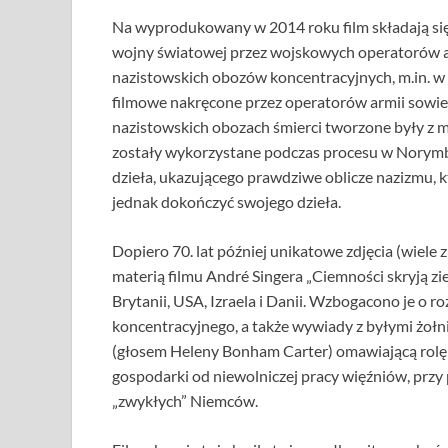
Na wyprodukowany w 2014 roku film składają się 
wojny światowej przez wojskowych operatorów a
nazistowskich obozów koncentracyjnych, m.in. w
filmowe nakręcone przez operatorów armii sowiecki
nazistowskich obozach śmierci tworzone były z 
zostały wykorzystane podczas procesu w Norym
dzieła, ukazującego prawdziwe oblicze nazizmu, kt
jednak dokończyć swojego dzieła.
Dopiero 70. lat później unikatowe zdjęcia (wiele z
materią filmu André Singera „Ciemności skryją zi
Brytanii, USA, Izraela i Danii. Wzbogacono je o 
koncentracyjnego, a także wywiady z byłymi żołni
(głosem Heleny Bonham Carter) omawiającą rolę o
gospodarki od niewolniczej pracy więźniów, przy 
„zwykłych” Niemców.