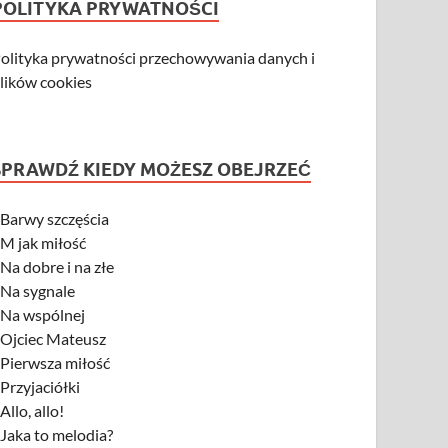
POLITYKA PRYWATNOŚCI
olityka prywatności przechowywania danych i
lików cookies
SPRAWDŹ KIEDY MOŻESZ OBEJRZEĆ
-
Barwy szczęścia
-
M jak miłość
-
Na dobre i na złe
-
Na sygnale
-
Na wspólnej
-
Ojciec Mateusz
-
Pierwsza miłość
-
Przyjaciółki
-
Allo, allo!
-
Jaka to melodia?