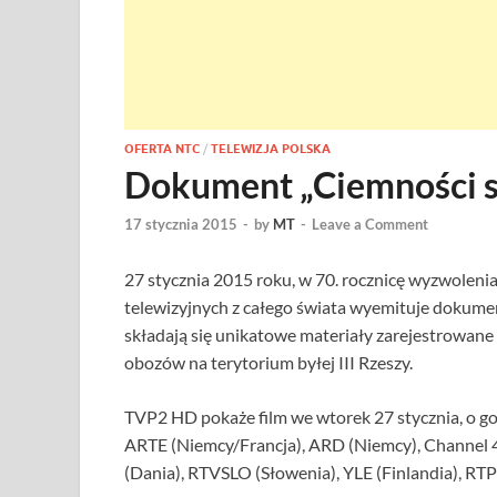
OFERTA NTC
/
TELEWIZJA POLSKA
Dokument „Ciemności s
17 stycznia 2015
-
by
MT
-
Leave a Comment
27 stycznia 2015 roku, w 70. rocznicę wyzwolenia
telewizyjnych z całego świata wyemituje dokumen
składają się unikatowe materiały zarejestrowane
obozów na terytorium byłej III Rzeszy.
TVP2 HD pokaże film we wtorek 27 stycznia, o god
ARTE (Niemcy/Francja), ARD (Niemcy), Channel 4 
(Dania), RTVSLO (Słowenia), YLE (Finlandia), RTP