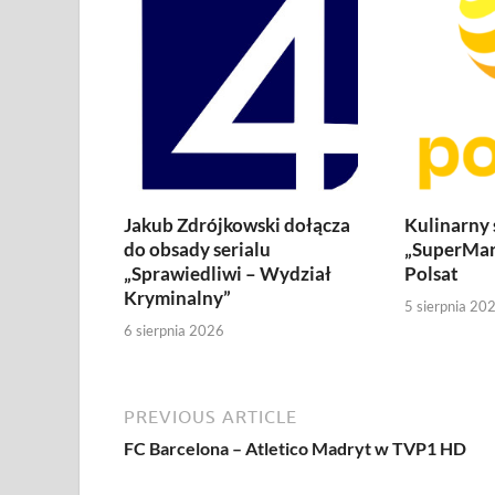
Jakub Zdrójkowski dołącza
Kulinarny
do obsady serialu
„SuperMar
„Sprawiedliwi – Wydział
Polsat
Kryminalny”
5 sierpnia 20
6 sierpnia 2026
PREVIOUS ARTICLE
FC Barcelona – Atletico Madryt w TVP1 HD