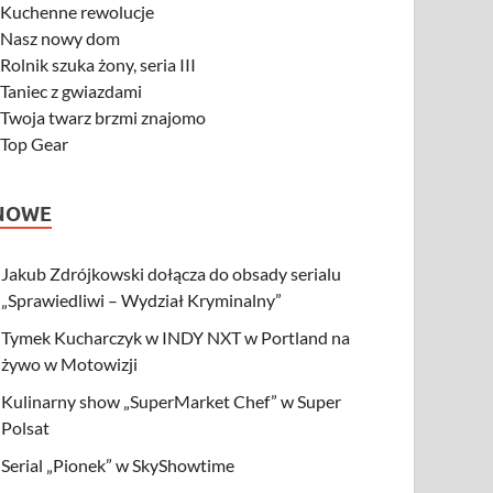
-
Kuchenne rewolucje
-
Nasz nowy dom
-
Rolnik szuka żony, seria III
-
Taniec z gwiazdami
-
Twoja twarz brzmi znajomo
-
Top Gear
NOWE
Jakub Zdrójkowski dołącza do obsady serialu
„Sprawiedliwi – Wydział Kryminalny”
Tymek Kucharczyk w INDY NXT w Portland na
żywo w Motowizji
Kulinarny show „SuperMarket Chef” w Super
Polsat
Serial „Pionek” w SkyShowtime