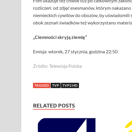
Film ukazuje też chwile tuż po całkowitym zakońc
rozliczeń: od zdjęć esesmanów, którym nakazano 
niemieckich cywilów do obozów, by uświadomili s
obok zeznań świadków też wykorzystano materia
„Ciemności skryją ziemię”
Emisja: wtorek, 27 stycznia, godzina 22:50
Źródło: Telewizja Polska
TAGGED
TVP
TVP2 HD
RELATED POSTS