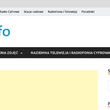
Radio Cyfrowe
Stacje radiowe
Radiofonia i Telewizja
Poradniki
naziemna.info – Telew
Niezależny portal medialny poświęcony Naziemnej Telewizji Cy
serwisom wideo na życzenie (VOD).
Wideo online, VOD
RIA ZDJĘĆ
NAZIEMNA TELEWIZJA I RADIOFONIA CYFROW