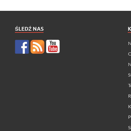
ŚLEDŹ NAS
N
O
N
S
T
R
K
P
S