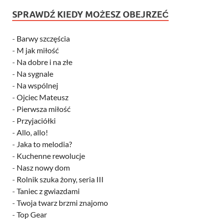
SPRAWDŹ KIEDY MOŻESZ OBEJRZEĆ
-
Barwy szczęścia
-
M jak miłość
-
Na dobre i na złe
-
Na sygnale
-
Na wspólnej
-
Ojciec Mateusz
-
Pierwsza miłość
-
Przyjaciółki
-
Allo, allo!
-
Jaka to melodia?
-
Kuchenne rewolucje
-
Nasz nowy dom
-
Rolnik szuka żony, seria III
-
Taniec z gwiazdami
-
Twoja twarz brzmi znajomo
-
Top Gear