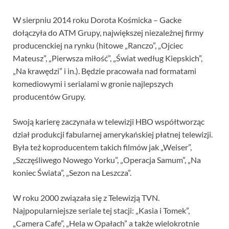
W sierpniu 2014 roku Dorota Kośmicka – Gacke
dołączyła do ATM Grupy, największej niezależnej firmy
producenckiej na rynku (hitowe „Ranczo”, „Ojciec
Mateusz”, „Pierwsza miłość”, „Świat według Kiepskich”,
„Na krawędzi” i in.). Będzie pracowała nad formatami
komediowymi i serialami w gronie najlepszych
producentów Grupy.
Swoją karierę zaczynała w telewizji HBO współtworząc
dział produkcji fabularnej amerykańskiej płatnej telewizji.
Była też koproducentem takich filmów jak „Weiser”,
„Szczęśliwego Nowego Yorku”, „Operacja Samum”, „Na
koniec Świata”, „Sezon na Leszcza”.
W roku 2000 związała się z Telewizją TVN.
Najpopularniejsze seriale tej stacji: „Kasia i Tomek”,
„Camera Cafe”, „Hela w Opałach” a także wielokrotnie