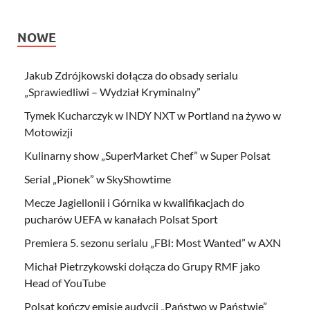
NOWE
Jakub Zdrójkowski dołącza do obsady serialu
„Sprawiedliwi – Wydział Kryminalny”
Tymek Kucharczyk w INDY NXT w Portland na żywo w
Motowizji
Kulinarny show „SuperMarket Chef” w Super Polsat
Serial „Pionek” w SkyShowtime
Mecze Jagiellonii i Górnika w kwalifikacjach do
pucharów UEFA w kanałach Polsat Sport
Premiera 5. sezonu serialu „FBI: Most Wanted” w AXN
Michał Pietrzykowski dołącza do Grupy RMF jako
Head of YouTube
Polsat kończy emisję audycji „Państwo w Państwie”