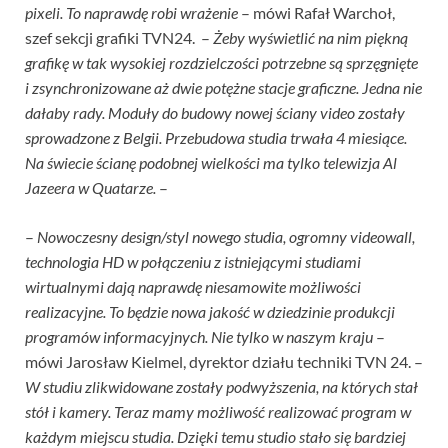
pixeli. To naprawdę robi wrażenie
– mówi Rafał Warchoł,
szef sekcji grafiki TVN24. –
Żeby wyświetlić na nim piękną
grafikę w tak wysokiej rozdzielczości potrzebne są sprzęgnięte
i zsynchronizowane aż dwie potężne stacje graficzne. Jedna nie
dałaby rady. Moduły do budowy nowej ściany video zostały
sprowadzone z Belgii. Przebudowa studia trwała 4 miesiące.
Na świecie ścianę podobnej wielkości ma tylko telewizja Al
Jazeera w Quatarze.
–
–
Nowoczesny design/styl nowego studia, ogromny videowall,
technologia HD w połączeniu z istniejącymi studiami
wirtualnymi dają naprawdę niesamowite możliwości
realizacyjne. To będzie nowa jakość w dziedzinie produkcji
programów informacyjnych. Nie tylko w naszym kraju
–
mówi Jarosław Kielmel, dyrektor działu techniki TVN 24. –
W studiu zlikwidowane zostały podwyższenia, na których stał
stół i kamery. Teraz mamy możliwość realizować program w
każdym miejscu studia. Dzięki temu studio stało się bardziej