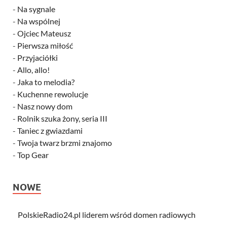
-
Na sygnale
-
Na wspólnej
-
Ojciec Mateusz
-
Pierwsza miłość
-
Przyjaciółki
-
Allo, allo!
-
Jaka to melodia?
-
Kuchenne rewolucje
-
Nasz nowy dom
-
Rolnik szuka żony, seria III
-
Taniec z gwiazdami
-
Twoja twarz brzmi znajomo
-
Top Gear
NOWE
PolskieRadio24.pl liderem wśród domen radiowych