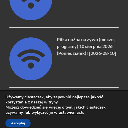
Piłka nożna na żywo (mecze,
programy) 10 sierpnia 2026
(Poniedziałek)? [2026-08-10]
Używamy ciasteczek, aby zapewnić najlepszą jakość
korzystania z naszej witryny.
Możesz dowiedzieć się więcej o tym,
jakich ciasteczek
Copyright © 2026
naziemna.info - Telewizja cyfrowa, Radio,
używamy
, lub wyłączyć je w
ustawieniach
.
Wideo online, VOD
.
Akceptuj
Powered by
WordPress
and
HitMag
.