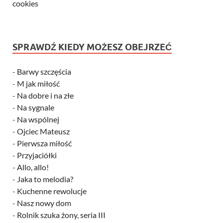
cookies
SPRAWDŹ KIEDY MOŻESZ OBEJRZEĆ
-
Barwy szczęścia
-
M jak miłość
-
Na dobre i na złe
-
Na sygnale
-
Na wspólnej
-
Ojciec Mateusz
-
Pierwsza miłość
-
Przyjaciółki
-
Allo, allo!
-
Jaka to melodia?
-
Kuchenne rewolucje
-
Nasz nowy dom
-
Rolnik szuka żony, seria III