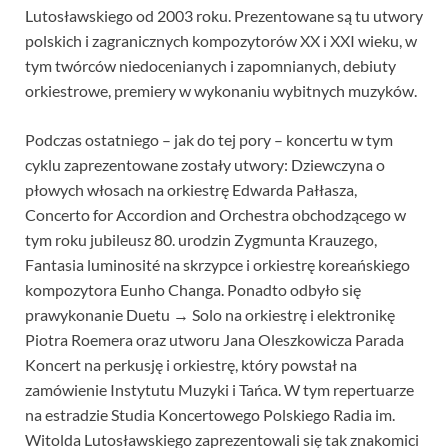
Lutosławskiego od 2003 roku. Prezentowane są tu utwory
polskich i zagranicznych kompozytorów XX i XXI wieku, w
tym twórców niedocenianych i zapomnianych, debiuty
orkiestrowe, premiery w wykonaniu wybitnych muzyków.
Podczas ostatniego – jak do tej pory – koncertu w tym
cyklu zaprezentowane zostały utwory: Dziewczyna o
płowych włosach na orkiestrę Edwarda Pałłasza,
Concerto for Accordion and Orchestra obchodzącego w
tym roku jubileusz 80. urodzin Zygmunta Krauzego,
Fantasia luminosité na skrzypce i orkiestrę koreańskiego
kompozytora Eunho Changa. Ponadto odbyło się
prawykonanie Duetu → Solo na orkiestrę i elektronikę
Piotra Roemera oraz utworu Jana Oleszkowicza Parada
Koncert na perkusję i orkiestrę, który powstał na
zamówienie Instytutu Muzyki i Tańca. W tym repertuarze
na estradzie Studia Koncertowego Polskiego Radia im.
Witolda Lutosławskiego zaprezentowali się tak znakomici