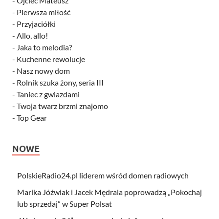
-
Ojciec Mateusz
-
Pierwsza miłość
-
Przyjaciółki
-
Allo, allo!
-
Jaka to melodia?
-
Kuchenne rewolucje
-
Nasz nowy dom
-
Rolnik szuka żony, seria III
-
Taniec z gwiazdami
-
Twoja twarz brzmi znajomo
-
Top Gear
NOWE
PolskieRadio24.pl liderem wśród domen radiowych
Marika Jóźwiak i Jacek Mędrala poprowadzą „Pokochaj
lub sprzedaj” w Super Polsat